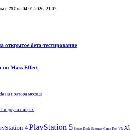
ом в
757
на 04.01.2026, 21:07.
открытое бета-тестирование
по Mass Effect
da на полтора месяца
 f и других играх
PlayStation 5
ayStation 4
X
Steam Deck
VR
Summer Game Fest