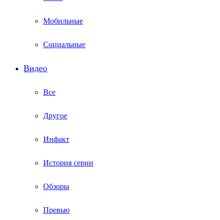
Мобильные
Социальные
Видео
Все
Другое
Инфакт
История серии
Обзоры
Превью