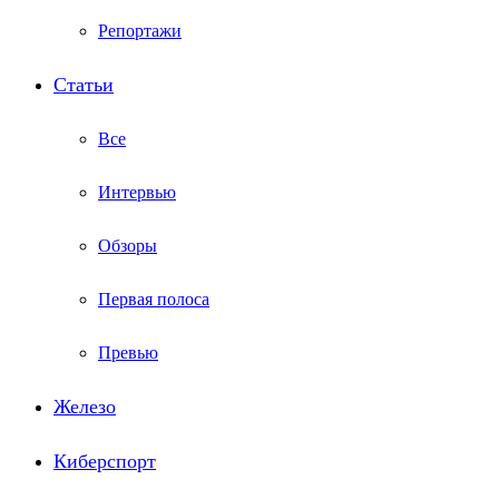
Репортажи
Статьи
Все
Интервью
Обзоры
Первая полоса
Превью
Железо
Киберспорт