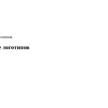
готипов
е логотипов