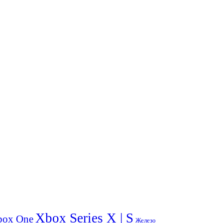
Xbox Series X | S
box One
Железо