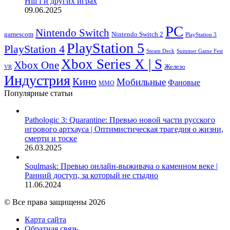
Hill f и других играх
09.06.2025
PC
Nintendo Switch
Nintendo Switch 2
gamescom
PlayStation 3
PlayStation 5
PlayStation 4
Steam Deck
Summer Game Fest
Xbox Series X | S
Xbox One
Железо
VR
Индустрия
Кино
Мобильные
Фановые
ММО
Популярные статьи
Pathologic 3: Quarantine: Превью новой части русского
игрового артхауса | Оптимистическая трагедия о жизни,
смерти и тоске
26.03.2025
Soulmask: Превью онлайн-выживача о каменном веке |
Ранний доступ, за который не стыдно
11.06.2024
© Все права защищены 2026
Карта сайта
Обратная связь