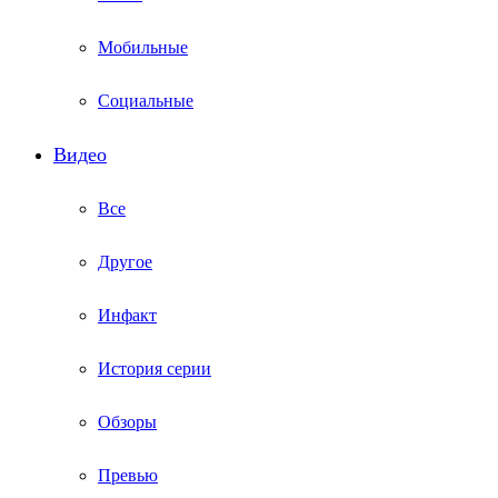
Мобильные
Социальные
Видео
Все
Другое
Инфакт
История серии
Обзоры
Превью