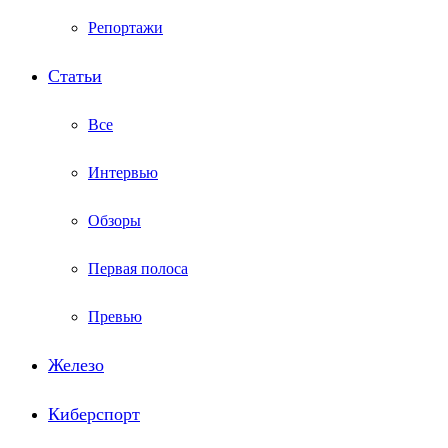
Репортажи
Статьи
Все
Интервью
Обзоры
Первая полоса
Превью
Железо
Киберспорт