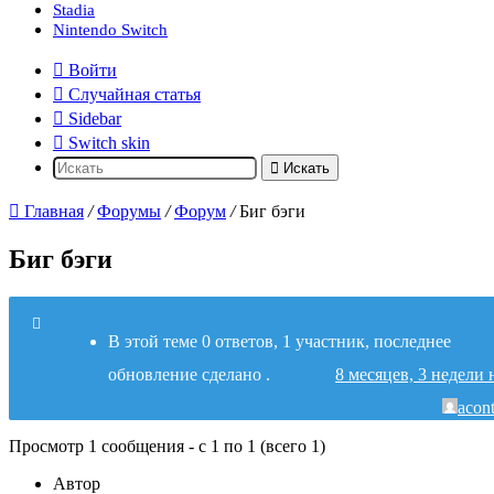
Stadia
Nintendo Switch
Войти
Случайная статья
Sidebar
Switch skin
Искать
Главная
/
Форумы
/
Форум
/
Биг бэги
Биг бэги
В этой теме 0 ответов, 1 участник, последнее
обновление
сделано
.
8 месяцев, 3 недели 
acont
Просмотр 1 сообщения - с 1 по 1 (всего 1)
Автор