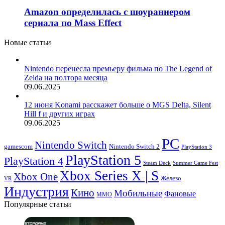
Amazon определилась с шоураннером
сериала по Mass Effect
Новые статьи
Nintendo перенесла премьеру фильма по The Legend of
Zelda на полтора месяца
09.06.2025
12 июня Konami расскажет больше о MGS Delta, Silent
Hill f и других играх
09.06.2025
PC
Nintendo Switch
Nintendo Switch 2
gamescom
PlayStation 3
PlayStation 5
PlayStation 4
Steam Deck
Summer Game Fest
Xbox Series X | S
Xbox One
Железо
VR
Индустрия
Кино
Мобильные
Фановые
ММО
Популярные статьи