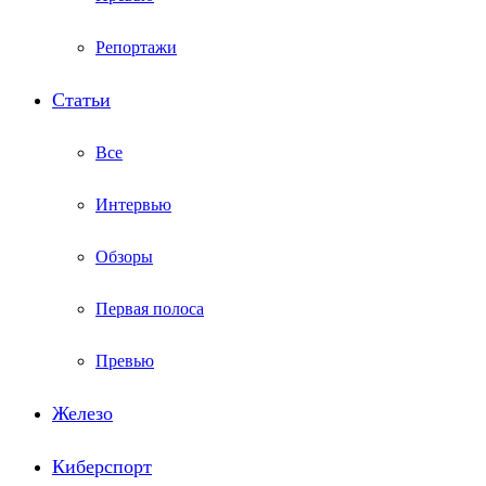
Репортажи
Статьи
Все
Интервью
Обзоры
Первая полоса
Превью
Железо
Киберспорт