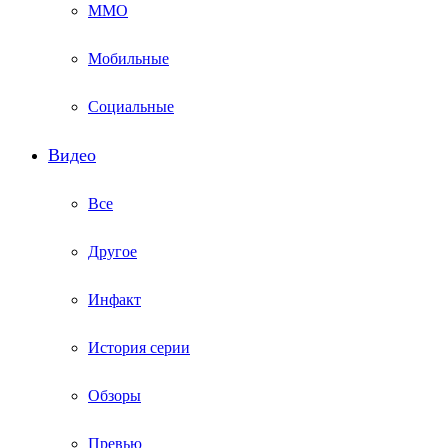
ММО
Мобильные
Социальные
Видео
Все
Другое
Инфакт
История серии
Обзоры
Превью