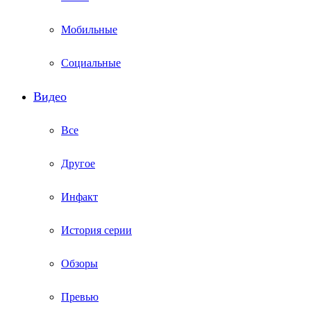
Мобильные
Социальные
Видео
Все
Другое
Инфакт
История серии
Обзоры
Превью