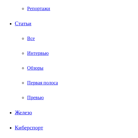
Репортажи
Статьи
Все
Интервью
Обзоры
Первая полоса
Превью
Железо
Киберспорт