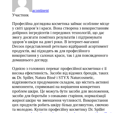
acontinent
Участник
Професійна доглядова косметика займає особливе місце
у світі здоров’я і краси. Вона створена з використанням
добірних інгредієнтів і передових технологій, що дає
змогу досягати помітних результатів і підтримувати
здоров’я шкіри на довгі роки. В інтернет-магазині
Decoos представлений ретельно відібраний асортимент
продуктів, які підходять як для професійного
використання у салонах краси, так і для повсякденного
домашнього догляду.
Однією з головних переваг професійної косметики є її
висока ефективність. Засоби від відомих брендів, таких
як Dr. Spiller, Natura Bissé і STYX Naturcosmetic,
відрізняються продуманим складом, що містить активні
компоненти, спрямовані на вирішення конкретних
проблем шкіри. Це можуть бути засоби для зволоження,
засоби для боротьби з ознаками старіння, нормалізації
жирної шкіри чи зменшення чутливості. Використання
цих продуктів робить шкіру більш доглянутою, сяючою
та молодою. Купити професійну косметику Dr. Spiller