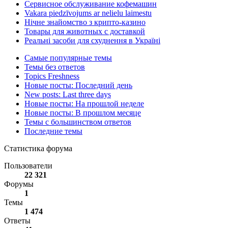
Сервисное обслуживание кофемашин
Vakara piedzīvojums ar nelielu laimestu
Нічне знайомство з крипто-казино
Товары для животных с доставкой
Реальні засоби для схуднення в Україні
Самые популярные темы
Темы без ответов
Topics Freshness
Новые посты: Последний день
New posts: Last three days
Новые посты: На прошлой неделе
Новые посты: В прошлом месяце
Темы с большинством ответов
Последние темы
Статистика форума
Пользователи
22 321
Форумы
1
Темы
1 474
Ответы