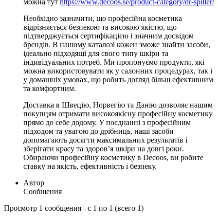
можна тут
https://www.decoos.se/product-category/dr-spiller/
Необхідно зазначити, що професійна косметика
відрізняється безпекою та високою якістю, що
підтверджується сертифікацією і значним досвідом
брендів. В нашому каталозі кожен зможе знайти засоби,
ідеально підходящі для свого типу шкіри та
індивідуальних потреб. Ми пропонуємо продукти, які
можна використовувати як у салонних процедурах, так і
у домашніх умовах, що робить догляд більш ефективним
та комфортним.
Доставка в Швецію, Норвегію та Данію дозволяє нашим
покупцям отримати високоякісну професійну косметику
прямо до себе додому. У поєднанні з професійним
підходом та увагою до дрібниць, наші засоби
допомагають досягти максимальних результатів і
зберігати красу та здоров’я шкіри на довгі роки.
Обираючи професійну косметику в Decoos, ви робите
ставку на якість, ефективність і безпеку.
Автор
Сообщения
Просмотр 1 сообщения - с 1 по 1 (всего 1)