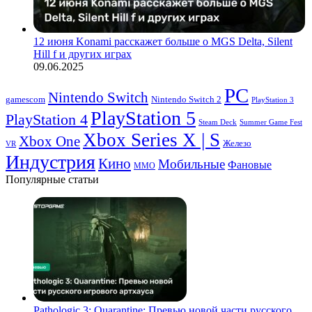
12 июня Konami расскажет больше о MGS Delta, Silent
Hill f и других играх
09.06.2025
PC
Nintendo Switch
Nintendo Switch 2
gamescom
PlayStation 3
PlayStation 5
PlayStation 4
Steam Deck
Summer Game Fest
Xbox Series X | S
Xbox One
Железо
VR
Индустрия
Кино
Мобильные
Фановые
ММО
Популярные статьи
Pathologic 3: Quarantine: Превью новой части русского