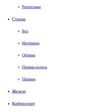
Репортажи
Статьи
Все
Интервью
Обзоры
Первая полоса
Превью
Железо
Киберспорт