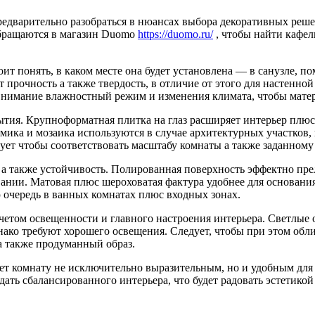
едварительно разобраться в нюансах выбора декоративных решен
обращаются в магазин Duomo
https://duomo.ru/
, чтобы найти кафел
ит понять, в каком месте она будет установлена — в санузле, п
прочность а также твердость, в отличие от этого для настенной
внимание влажностный режим и изменения климата, чтобы матер
рытия. Крупноформатная плитка на глаз расширяет интерьер плюс
мика и мозаика используются в случае архитектурных участков,
ует чтобы соответствовать масштабу комнаты а также заданному
 также устойчивость. Полированная поверхность эффектно прело
ании. Матовая плюс шероховатая фактура удобнее для основания,
 очередь в ванных комнатах плюс входных зонах.
учетом освещенности и главного настроения интерьера. Светлые 
ако требуют хорошего освещения. Следует, чтобы при этом облиц
а также продуманный образ.
ет комнату не исключительно выразительным, но и удобным для
ать сбалансированного интерьера, что будет радовать эстетикой 