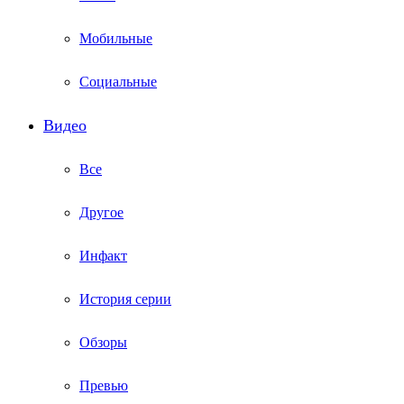
Мобильные
Социальные
Видео
Все
Другое
Инфакт
История серии
Обзоры
Превью