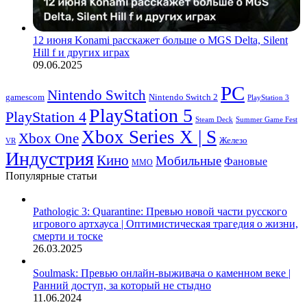
12 июня Konami расскажет больше о MGS Delta, Silent
Hill f и других играх
09.06.2025
PC
Nintendo Switch
Nintendo Switch 2
gamescom
PlayStation 3
PlayStation 5
PlayStation 4
Steam Deck
Summer Game Fest
Xbox Series X | S
Xbox One
Железо
VR
Индустрия
Кино
Мобильные
Фановые
ММО
Популярные статьи
Pathologic 3: Quarantine: Превью новой части русского
игрового артхауса | Оптимистическая трагедия о жизни,
смерти и тоске
26.03.2025
Soulmask: Превью онлайн-выживача о каменном веке |
Ранний доступ, за который не стыдно
11.06.2024