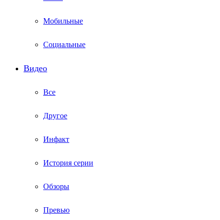
Мобильные
Социальные
Видео
Все
Другое
Инфакт
История серии
Обзоры
Превью