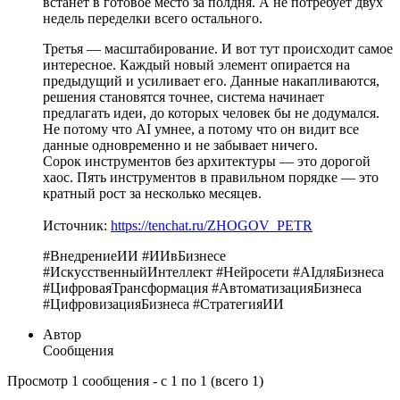
встанет в готовое место за полдня. А не потребует двух
недель переделки всего остального.
Третья — масштабирование. И вот тут происходит самое
интересное. Каждый новый элемент опирается на
предыдущий и усиливает его. Данные накапливаются,
решения становятся точнее, система начинает
предлагать идеи, до которых человек бы не додумался.
Не потому что AI умнее, а потому что он видит все
данные одновременно и не забывает ничего.
Сорок инструментов без архитектуры — это дорогой
хаос. Пять инструментов в правильном порядке — это
кратный рост за несколько месяцев.
Источник:
https://tenchat.ru/ZHOGOV_PETR
#ВнедрениеИИ #ИИвБизнесе
#ИскусственныйИнтеллект #Нейросети #AIдляБизнеса
#ЦифроваяТрансформация #АвтоматизацияБизнеса
#ЦифровизацияБизнеса #СтратегияИИ
Автор
Сообщения
Просмотр 1 сообщения - с 1 по 1 (всего 1)