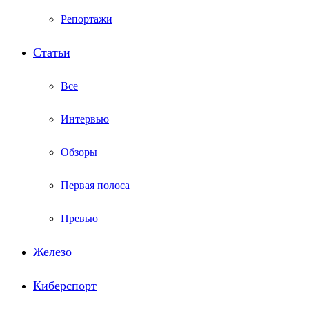
Репортажи
Статьи
Все
Интервью
Обзоры
Первая полоса
Превью
Железо
Киберспорт