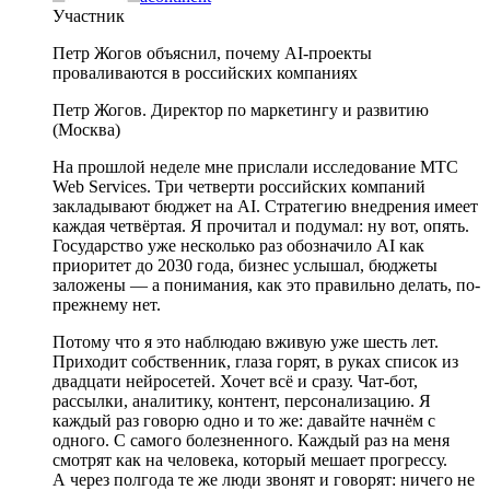
Участник
Петр Жогов объяснил, почему AI-проекты
проваливаются в российских компаниях
Петр Жогов. Директор по маркетингу и развитию
(Москва)
На прошлой неделе мне прислали исследование МТС
Web Services. Три четверти российских компаний
закладывают бюджет на AI. Стратегию внедрения имеет
каждая четвёртая. Я прочитал и подумал: ну вот, опять.
Государство уже несколько раз обозначило AI как
приоритет до 2030 года, бизнес услышал, бюджеты
заложены — а понимания, как это правильно делать, по-
прежнему нет.
Потому что я это наблюдаю вживую уже шесть лет.
Приходит собственник, глаза горят, в руках список из
двадцати нейросетей. Хочет всё и сразу. Чат-бот,
рассылки, аналитику, контент, персонализацию. Я
каждый раз говорю одно и то же: давайте начнём с
одного. С самого болезненного. Каждый раз на меня
смотрят как на человека, который мешает прогрессу.
А через полгода те же люди звонят и говорят: ничего не