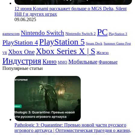
12 июня Konami расскажет больше о MGS Delta, Silent
Hill f и других играх
09.06.2025
PC
Nintendo Switch
Nintendo Switch 2
gamescom
PlayStation 3
PlayStation 5
PlayStation 4
Steam Deck
Summer Game Fest
Xbox Series X | S
Xbox One
Железо
VR
Индустрия
Кино
Мобильные
Фановые
ММО
Популярные статьи
Pathologic 3: Quarantine: Превью новой части русского
игрового артхауса | Оптимистическая трагедия о жизни,