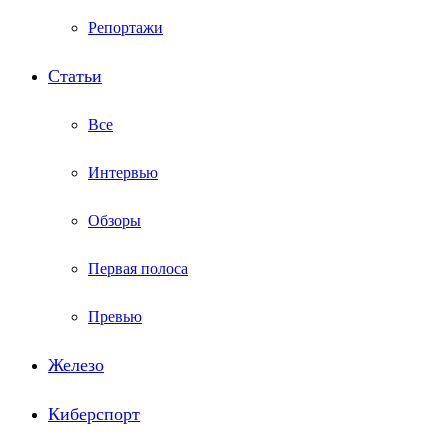
Репортажи
Статьи
Все
Интервью
Обзоры
Первая полоса
Превью
Железо
Киберспорт