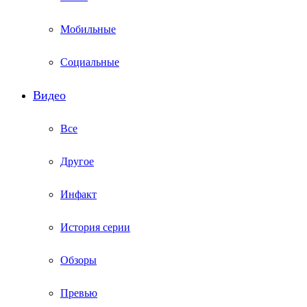
Мобильные
Социальные
Видео
Все
Другое
Инфакт
История серии
Обзоры
Превью