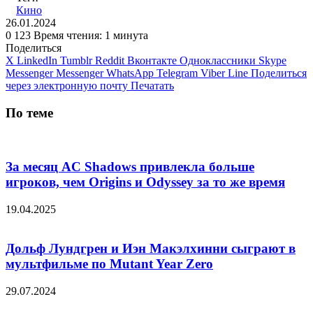
Кино
26.01.2024
0
123
Время чтения: 1 минута
Поделиться
X
LinkedIn
Tumblr
Reddit
Вконтакте
Одноклассники
Skype
Messenger
Messenger
WhatsApp
Telegram
Viber
Line
Поделиться
через электронную почту
Печатать
По теме
За месяц AC Shadows привлекла больше
игроков, чем Origins и Odyssey за то же время
19.04.2025
Дольф Лундгрен и Иэн Макэлхинни сыграют в
мультфильме по Mutant Year Zero
29.07.2024