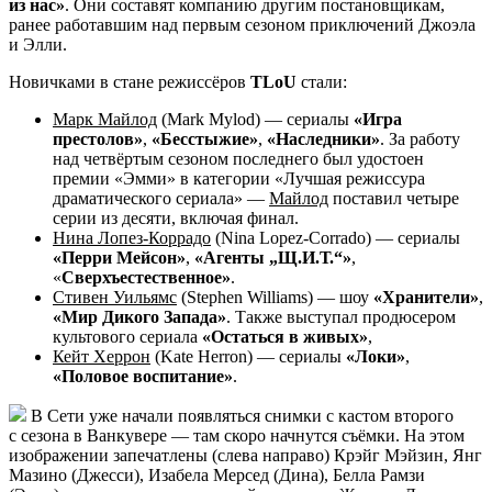
из нас»
. Они составят компанию другим постановщикам,
ранее работавшим над первым сезоном приключений Джоэла
и Элли.
Новичками в стане режиссёров
TLoU
стали:
Марк Майлод
(Mark Mylod) — сериалы
«Игра
престолов»
,
«Бесстыжие»
,
«Наследники»
. За работу
над четвёртым сезоном последнего был удостоен
премии «Эмми» в категории «Лучшая режиссура
драматического сериала» —
Майлод
поставил четыре
серии из десяти, включая финал.
Нина Лопез-Коррадо
(Nina Lopez-Corrado) — сериалы
«Перри Мейсон»
,
«Агенты „Щ.И.Т.“»
,
«
Сверхъестественное»
.
Стивен Уильямс
(Stephen Williams) — шоу
«Хранители»
,
«Мир Дикого Запада»
. Также выступал продюсером
культового сериала
«Остаться в живых»
,
Кейт Херрон
(Kate Herron) — сериалы
«Локи»
,
«Половое воспитание»
.
В Сети уже начали появляться снимки с кастом второго
с сезона в Ванкувере — там скоро начнутся съёмки. На этом
изображении запечатлены (слева направо) Крэйг Мэйзин, Янг
Мазино (Джесси), Изабела Мерсед (Дина), Белла Рамзи