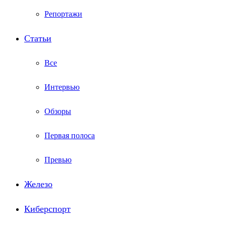
Репортажи
Статьи
Все
Интервью
Обзоры
Первая полоса
Превью
Железо
Киберспорт