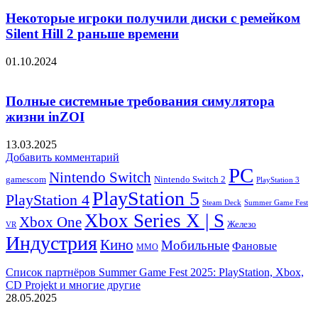
Некоторые игроки получили диски с ремейком
Silent Hill 2 раньше времени
01.10.2024
Полные системные требования симулятора
жизни inZOI
13.03.2025
Добавить комментарий
PC
Nintendo Switch
Nintendo Switch 2
gamescom
PlayStation 3
PlayStation 5
PlayStation 4
Steam Deck
Summer Game Fest
Xbox Series X | S
Xbox One
Железо
VR
Индустрия
Кино
Мобильные
Фановые
ММО
Список партнёров Summer Game Fest 2025: PlayStation, Xbox,
CD Projekt и многие другие
28.05.2025