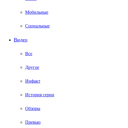
Мобильные
Социальные
Видео
Все
Другое
Инфакт
История серии
Обзоры
Превью