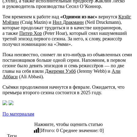
(Элли), а также исполнительный продюсер Жаклин Леско
и руководитель производства Сесил О’Коннор.
Тем временем к работе над
«Одними из нас»
вернутся
Крэйг
Мэйзин
(Craig Mazin) и
Нил Дракманн
(Neil Druckmann),
которые продолжат трудиться и в качестве шоураннеров,
а также
Питер Хор
(Peter Hoar), который снял нашумевший
третий эпизод первого сезона. За него, к слову, режиссёр
получил номинацию на «Эмми».
Пока неизвестно, снимет ли кто-нибудь из объявленных семи
постановщиков больше одной серии. Напомним, в первом
сезоне было девять эпизодов и семь режиссёров — по две
главы на себя взяли
Джереми Уэбб
(Jeremy Webb) и
Али
Аббаси
(Ali Abbasi).
Съёмки продолжения начнутся в феврале. Ожидается, что
премьера второго сезона состоится в 2025 году.
По материалам
Нажмите, чтобы оценить статью
[Итого:
0
Среднее значение:
0
]
Теги