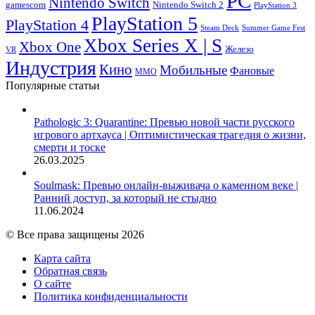
PC
Nintendo Switch
Nintendo Switch 2
gamescom
PlayStation 3
PlayStation 5
PlayStation 4
Steam Deck
Summer Game Fest
Xbox Series X | S
Xbox One
Железо
VR
Индустрия
Кино
Мобильные
Фановые
ММО
Популярные статьи
Pathologic 3: Quarantine: Превью новой части русского
игрового артхауса | Оптимистическая трагедия о жизни,
смерти и тоске
26.03.2025
Soulmask: Превью онлайн-выживача о каменном веке |
Ранний доступ, за который не стыдно
11.06.2024
© Все права защищены 2026
Карта сайта
Обратная связь
О сайте
Политика конфиденциальности