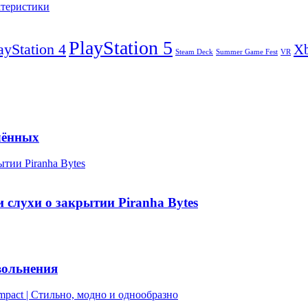
ктеристики
PlayStation 5
ayStation 4
X
Steam Deck
VR
Summer Game Fest
тлённых
тии Piranha Bytes
 слухи о закрытии Piranha Bytes
вольнения
mpact | Стильно, модно и однообразно