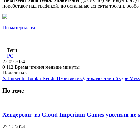
Metal Gear Solid Delta: Snake Eater
до сих пор не получила дат
поработают над графикой, но остальные аспекты трогать особо
По материалам
Теги
PC
22.09.2024
0
112
Время чтения меньше минуты
Поделиться
X
LinkedIn
Tumblr
Reddit
Вконтакте
Одноклассники
Skype
Mess
По теме
Хендерсон: из Cloud Imperium Games уволили не 
23.12.2024