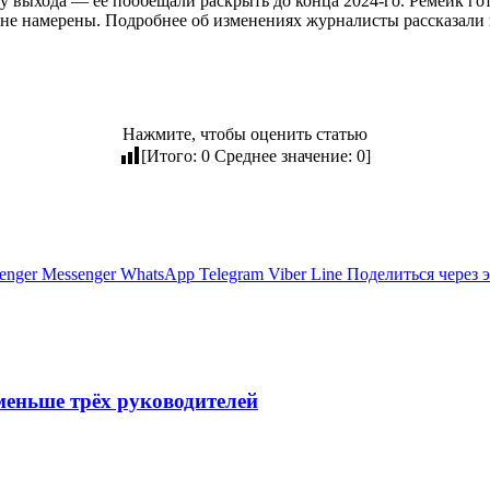
у выхода — её пообещали раскрыть до конца 2024-го. Ремейк готов
 не намерены. Подробнее об изменениях журналисты рассказали 
Нажмите, чтобы оценить статью
[Итого:
0
Среднее значение:
0
]
enger
Messenger
WhatsApp
Telegram
Viber
Line
Поделиться через 
меньше трёх руководителей