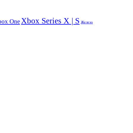
Xbox Series X | S
box One
Железо