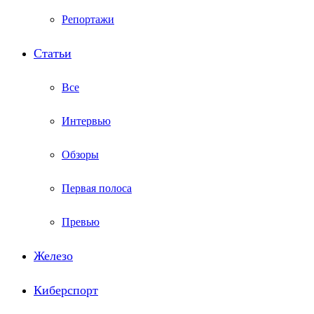
Репортажи
Статьи
Все
Интервью
Обзоры
Первая полоса
Превью
Железо
Киберспорт