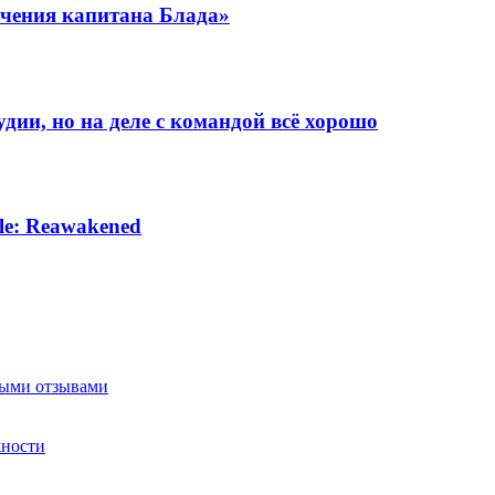
ючения капитана Блада»
дии, но на деле с командой всё хорошо
le: Reawakened
нными отзывами
жности