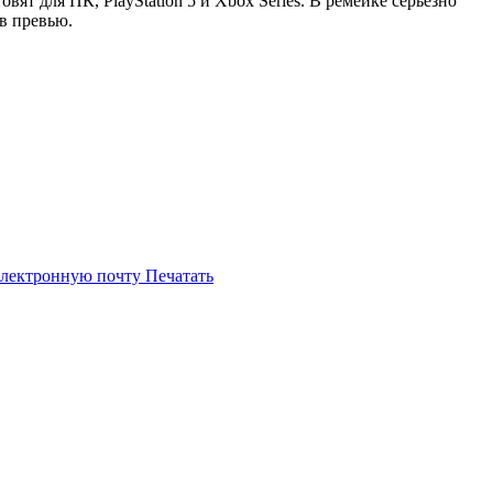
ят для ПК, PlayStation 5 и Xbox Series. В ремейке серьёзно
в превью.
электронную почту
Печатать