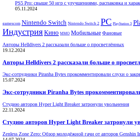
PS5 Pro: свыше 50 игр с улучшениями, распаковка и хара
05.11.2024
PC
Nintendo Switch
Pl
Nintendo Switch 2
gamescom
PlayStation 3
Индустрия
Кино
Мобильные
Фановые
ММО
Авторы Helldivers 2 рассказали больше о просветлённых
19.12.2024
Авторы Helldivers 2 рассказали больше о просве
Экс-сотрудники Piranha Bytes прокомментировали слухи о закры
15.07.2024
Экс-сотрудники Piranha Bytes прокомментировали
Студию авторов Hyper Light Breaker затронули увольнения
22.11.2024
Студию авторов Hyper Light Breaker затронули у
Zenless Zone Zero: Обзор молодёжной гачи от авторов Genshin I
14.07.2024