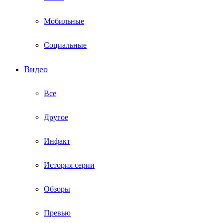
Мобильные
Социальные
Видео
Все
Другое
Инфакт
История серии
Обзоры
Превью