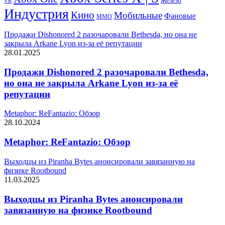
Железо
VR
Индустрия
Кино
Мобильные
Фановые
ММО
Продажи Dishonored 2 разочаровали Bethesda, но она не
закрыла Arkane Lyon из-за её репутации
28.01.2025
Продажи Dishonored 2 разочаровали Bethesda,
но она не закрыла Arkane Lyon из-за её
репутации
Metaphor: ReFantazio: Обзор
28.10.2024
Metaphor: ReFantazio: Обзор
Выходцы из Piranha Bytes анонсировали завязанную на
физике Rootbound
11.03.2025
Выходцы из Piranha Bytes анонсировали
завязанную на физике Rootbound