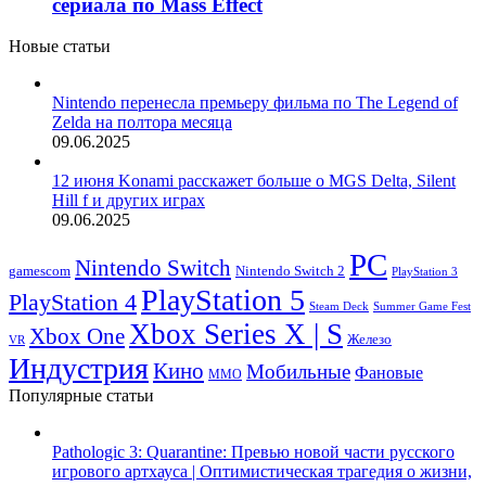
сериала по Mass Effect
Новые статьи
Nintendo перенесла премьеру фильма по The Legend of
Zelda на полтора месяца
09.06.2025
12 июня Konami расскажет больше о MGS Delta, Silent
Hill f и других играх
09.06.2025
PC
Nintendo Switch
Nintendo Switch 2
gamescom
PlayStation 3
PlayStation 5
PlayStation 4
Steam Deck
Summer Game Fest
Xbox Series X | S
Xbox One
Железо
VR
Индустрия
Кино
Мобильные
Фановые
ММО
Популярные статьи
Pathologic 3: Quarantine: Превью новой части русского
игрового артхауса | Оптимистическая трагедия о жизни,