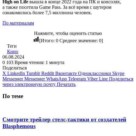
High on Life
вышла в конце 2022 года на ПК и консолях,
а также посетила Game Pass. За всё время с шутером
ознакомились более 7,5 миллиона человек.
По материалам
Нажмите, чтобы оценить статью
[Итого:
0
Среднее значение:
0
]
Теги
Кино
06.08.2024
0
103
Время чтения: 1 минута
Поделиться
X
LinkedIn
Tumblr
Reddit
Вконтакте
Одноклассники
Skype
Messenger
Messenger
WhatsApp
Telegram
Viber
Line
Поделиться
через электронную почту
Печатать
По теме
Смотрите трейлер стелс-тактики от создателей
Blasphemous