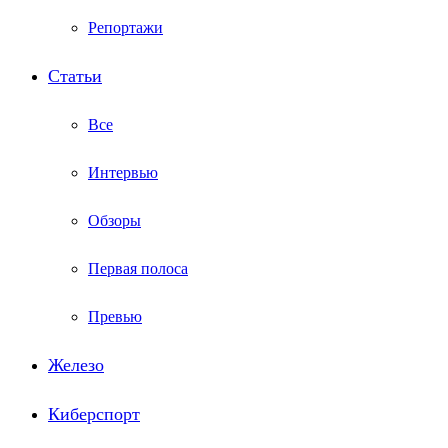
Репортажи
Статьи
Все
Интервью
Обзоры
Первая полоса
Превью
Железо
Киберспорт