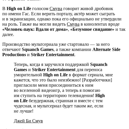
В
High on Life
голосом
Смува
говорит живой дробовик
по имени Гас. Если верить порталу, актёр может сыграть
и в экранизации, однако пока его официально не утвердили
на роль. Также вы могли видеть
Смува
в кинолентах вроде
«Человек-паук: Вдали от дома»
,
«Безумное свидание»
и так
далее.
Производство мультсериала уже стартовало — за него
отвечают
Squanch Games
, а также компании
Alternate Side
Productions
и
Striker Entertainment
.
Теперь, когда я заручился поддержкой
Squanch
Games
и
Striker Entertainment
для переноса
уморительной
High on Life
в формат сериала, мне
кажется, что это было неизбежно! [Разработчики]
пригласили меня присоединиться к ним
во вселенной видеоигр, а теперь я помогаю
им ступить на территорию телевидения!
High
on Life
безудержная, странная и вместе с тем
чудесная, и мультсериал будет таким же, если
не лучше!
Джей Би Смув