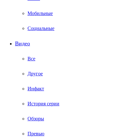
Мобильные
Социальные
Видео
Все
Другое
Инфакт
История серии
Обзоры
Превью