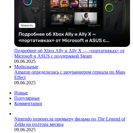
Подробнее об Xbox Ally и Ally X — «портативках» от
Microsoft и ASUS с поддержкой Steam
09.06.2025
Мобильные
Amazon определилась с шоураннером сериала по Mass
Effect
09.06.2025
Новые
Популярные
Комментарии
Nintendo перенесла премьеру фильма по The Legend of
Zelda на полтора месяца
09.06.2025