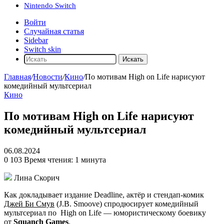
Nintendo Switch
Войти
Случайная статья
Sidebar
Switch skin
Искать
Главная
/
Новости
/
Кино
/
По мотивам High on Life нарисуют
комедийный мультсериал
Кино
По мотивам High on Life нарисуют
комедийный мультсериал
06.08.2024
0
103
Время чтения: 1 минута
Лина Скорич
Как докладывает издание Deadline, актёр и стендап-комик
Джей Би Смув
(J.B. Smoove) спродюсирует комедийный
мультсериал по
High on Life
— юмористическому боевику
от
Squanch Games
.