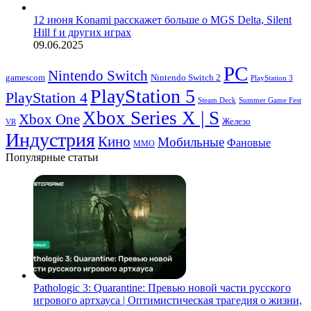
12 июня Konami расскажет больше о MGS Delta, Silent
Hill f и других играх
09.06.2025
PC
Nintendo Switch
Nintendo Switch 2
gamescom
PlayStation 3
PlayStation 5
PlayStation 4
Steam Deck
Summer Game Fest
Xbox Series X | S
Xbox One
Железо
VR
Индустрия
Кино
Мобильные
Фановые
ММО
Популярные статьи
Pathologic 3: Quarantine: Превью новой части русского
игрового артхауса | Оптимистическая трагедия о жизни,