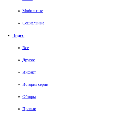
Мобильные
Социальные
Видео
Все
Другое
Инфакт
История серии
Обзоры
Превью