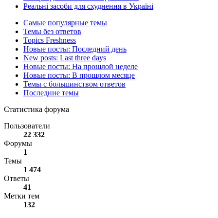
Реальні засоби для схуднення в Україні
Самые популярные темы
Темы без ответов
Topics Freshness
Новые посты: Последний день
New posts: Last three days
Новые посты: На прошлой неделе
Новые посты: В прошлом месяце
Темы с большинством ответов
Последние темы
Статистика форума
Пользователи
22 332
Форумы
1
Темы
1 474
Ответы
41
Метки тем
132