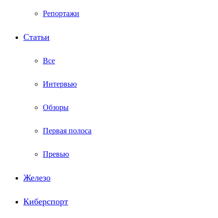
Репортажи
Статьи
Все
Интервью
Обзоры
Первая полоса
Превью
Железо
Киберспорт