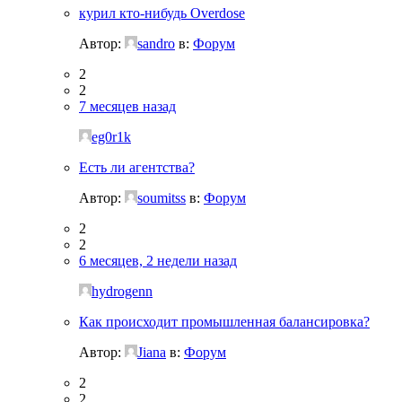
курил кто-нибудь Overdose
Автор:
sandro
в:
Форум
2
2
7 месяцев назад
eg0r1k
Есть ли агентства?
Автор:
soumitss
в:
Форум
2
2
6 месяцев, 2 недели назад
hydrogenn
Как происходит промышленная балансировка?
Автор:
Jiana
в:
Форум
2
2