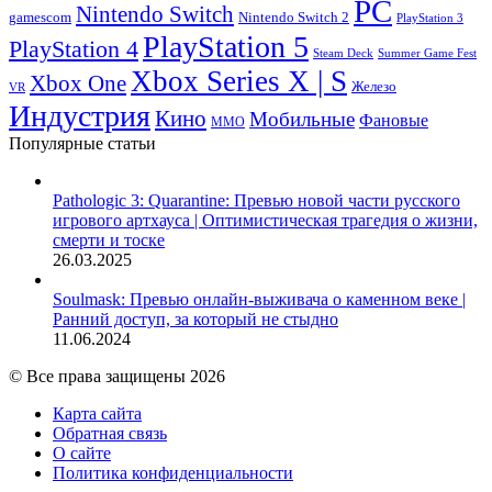
PC
Nintendo Switch
Nintendo Switch 2
gamescom
PlayStation 3
PlayStation 5
PlayStation 4
Steam Deck
Summer Game Fest
Xbox Series X | S
Xbox One
Железо
VR
Индустрия
Кино
Мобильные
Фановые
ММО
Популярные статьи
Pathologic 3: Quarantine: Превью новой части русского
игрового артхауса | Оптимистическая трагедия о жизни,
смерти и тоске
26.03.2025
Soulmask: Превью онлайн-выживача о каменном веке |
Ранний доступ, за который не стыдно
11.06.2024
© Все права защищены 2026
Карта сайта
Обратная связь
О сайте
Политика конфиденциальности