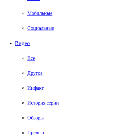
Мобильные
Социальные
Видео
Все
Другое
Инфакт
История серии
Обзоры
Превью