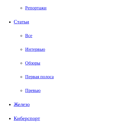
Репортажи
Статьи
Все
Интервью
Обзоры
Первая полоса
Превью
Железо
Киберспорт