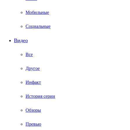
Мобильные
Социальные
Видео
Все
Другое
Инфакт
История серии
Обзоры
Превью