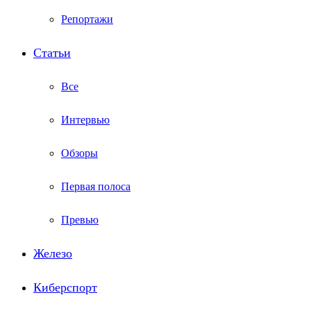
Репортажи
Статьи
Все
Интервью
Обзоры
Первая полоса
Превью
Железо
Киберспорт