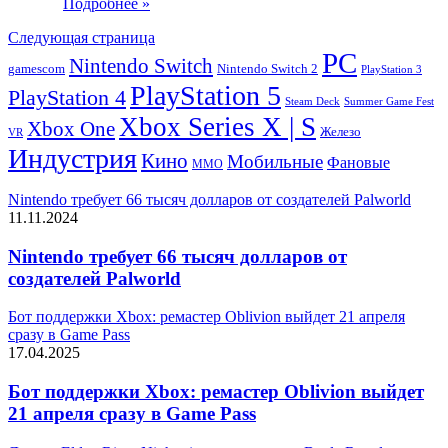
Подробнее »
Следующая страница
PC
Nintendo Switch
Nintendo Switch 2
gamescom
PlayStation 3
PlayStation 5
PlayStation 4
Steam Deck
Summer Game Fest
Xbox Series X | S
Xbox One
Железо
VR
Индустрия
Кино
Мобильные
Фановые
ММО
Nintendo требует 66 тысяч долларов от создателей Palworld
11.11.2024
Nintendo требует 66 тысяч долларов от
создателей Palworld
Бот поддержки Xbox: ремастер Oblivion выйдет 21 апреля
сразу в Game Pass
17.04.2025
Бот поддержки Xbox: ремастер Oblivion выйдет
21 апреля сразу в Game Pass