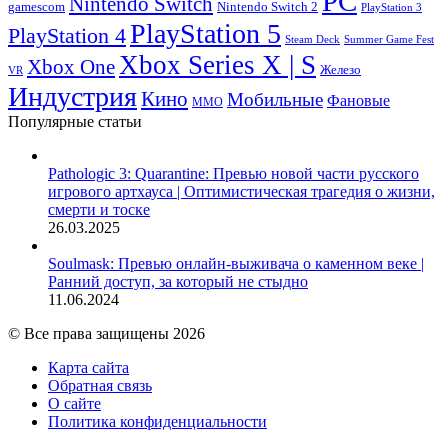
PC
Nintendo Switch
Nintendo Switch 2
gamescom
PlayStation 3
PlayStation 5
PlayStation 4
Steam Deck
Summer Game Fest
Xbox Series X | S
Xbox One
Железо
VR
Индустрия
Кино
Мобильные
Фановые
ММО
Популярные статьи
Pathologic 3: Quarantine: Превью новой части русского
игрового артхауса | Оптимистическая трагедия о жизни,
смерти и тоске
26.03.2025
Soulmask: Превью онлайн-выживача о каменном веке |
Ранний доступ, за который не стыдно
11.06.2024
© Все права защищены 2026
Карта сайта
Обратная связь
О сайте
Политика конфиденциальности