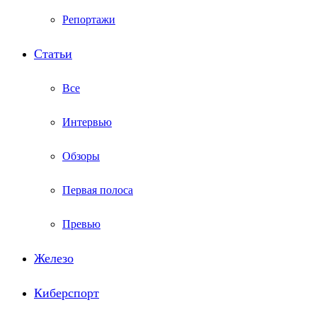
Репортажи
Статьи
Все
Интервью
Обзоры
Первая полоса
Превью
Железо
Киберспорт