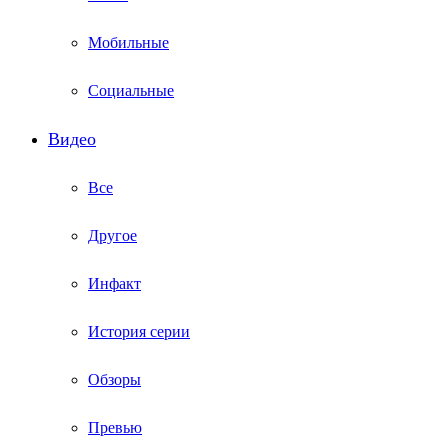
Мобильные
Социальные
Видео
Все
Другое
Инфакт
История серии
Обзоры
Превью