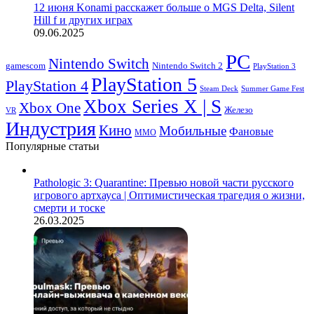
12 июня Konami расскажет больше о MGS Delta, Silent
Hill f и других играх
09.06.2025
PC
Nintendo Switch
Nintendo Switch 2
gamescom
PlayStation 3
PlayStation 5
PlayStation 4
Steam Deck
Summer Game Fest
Xbox Series X | S
Xbox One
Железо
VR
Индустрия
Кино
Мобильные
Фановые
ММО
Популярные статьи
Pathologic 3: Quarantine: Превью новой части русского
игрового артхауса | Оптимистическая трагедия о жизни,
смерти и тоске
26.03.2025