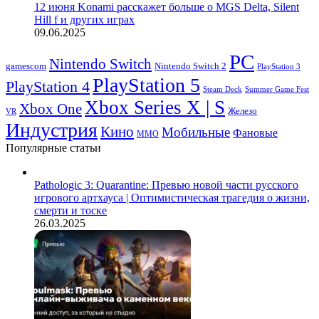
12 июня Konami расскажет больше о MGS Delta, Silent
Hill f и других играх
09.06.2025
PC
Nintendo Switch
Nintendo Switch 2
gamescom
PlayStation 3
PlayStation 5
PlayStation 4
Steam Deck
Summer Game Fest
Xbox Series X | S
Xbox One
Железо
VR
Индустрия
Кино
Мобильные
Фановые
ММО
Популярные статьи
Pathologic 3: Quarantine: Превью новой части русского
игрового артхауса | Оптимистическая трагедия о жизни,
смерти и тоске
26.03.2025