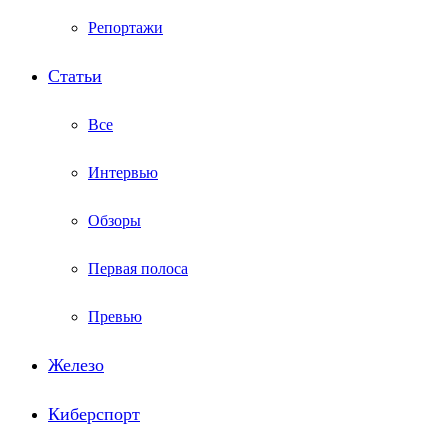
Репортажи
Статьи
Все
Интервью
Обзоры
Первая полоса
Превью
Железо
Киберспорт