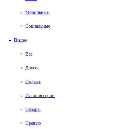
Мобильные
Социальные
Видео
Все
Другое
Инфакт
История серии
Обзоры
Превью