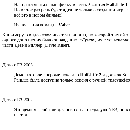
Наш документальный фильм в честь 25-летия
Half-Life 1
б
Но в этот раз речь будет идти не только о создании игр
всё это в новом фильме!
Из послания команды
Valve
К примеру, в видео озвучивается причина, по которой третий э
одного дополнения было оправданно.
«Думаю, на тот момент м
части
Дэвид Риллер
(David Riller).
Демо с E3 2003.
Демо, которое впервые показало
Half-Life 2
и движок Sour
Раньше была доступна только версия с ручной трясущейся
Демо с E3 2002.
Это демо мы собрали для показа на предыдущей Е3, но в
настал.