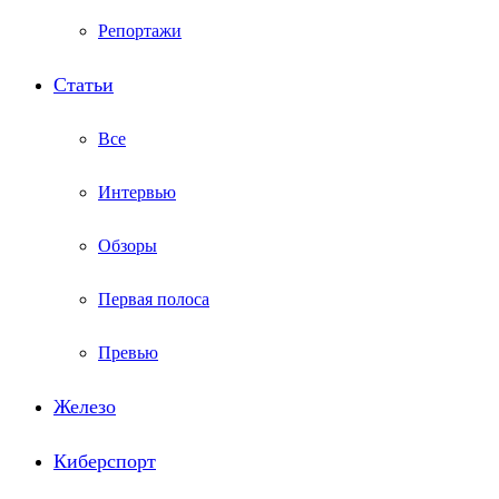
Репортажи
Статьи
Все
Интервью
Обзоры
Первая полоса
Превью
Железо
Киберспорт