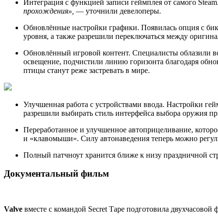
Интеграция с функцией записи геймплея от самого Steam
прохождения»,
— уточнили девелоперы.
Обновлённые настройки графики. Появилась опция с бик
уровня, а также разрешили переключаться между оригин
Обновлённый игровой контент. Специалисты облазили в
освещение, подчистили линию горизонта благодаря обнов
птицы станут реже застревать в мире.
Улучшенная работа с устройствами ввода. Настройки гей
разрешили выбирать стиль интерфейса выбора оружия при
Переработанное и улучшенное автоприцеливание, которо
и «клавомыши». Силу автонаведения теперь можно регули
Полный патчноут хранится ближе к низу праздничной ст
Документальный фильм
Valve
вместе с командой Secret Таре подготовила двухчасовой 