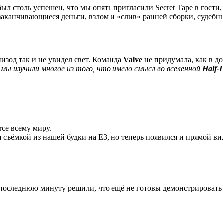
ыл столь успешен, что мы опять пригласили Secret Таре в гости
ы: заканчивающиеся деньги, взлом и «слив» ранней сборки, суде
пизод так и не увидел свет. Команда
Valve
не придумала, как в д
ы изучили многое из того, что имело смысл во вселенной
Half-L
ce всему миру.
 съёмкой из нашей будки на ЕЗ, но теперь появился и прямой ви
 последнюю минуту решили, что ещё не готовы демонстрировать 