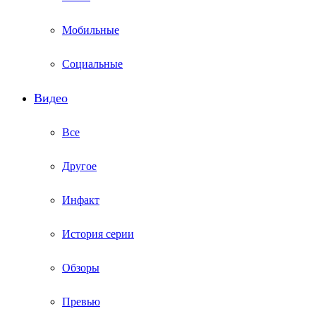
Мобильные
Социальные
Видео
Все
Другое
Инфакт
История серии
Обзоры
Превью