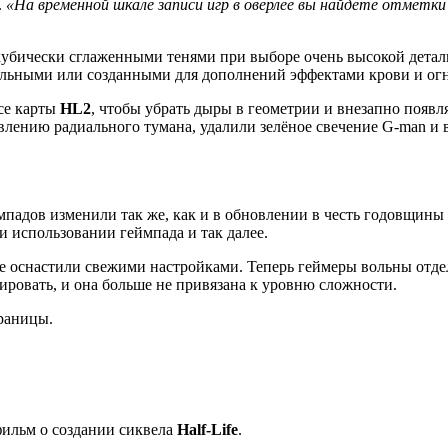
.
«На временной шкале записи игр в оверлее вы найдёте отмет
убически сглаженными тенями при выборе очень высокой детал
альными или созданными для дополнений эффектами крови и огн
се карты
HL2
, чтобы убрать дыры в геометрии и внезапно поя
лению радиального тумана, удалили зелёное свечение G-man и ве
мпадов изменили так же, как и в обновлении в честь годовщин
 использовании геймпада и так далее.
е оснастили свежими настройками. Теперь геймеры вольны отде
ровать, и она больше не привязана к уровню сложности.
раницы.
фильм о создании сиквела
Half-Life
.