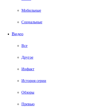
Мобильные
Социальные
Видео
Все
Другое
Инфакт
История серии
Обзоры
Превью