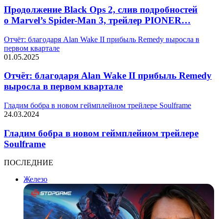
Продолжение Black Ops 2, слив подробностей
о Marvel’s Spider-Man 3, трейлер PIONER…
Отчёт: благодаря Alan Wake II прибыль Remedy выросла в
первом квартале
01.05.2025
Отчёт: благодаря Alan Wake II прибыль Remedy
выросла в первом квартале
Гладим бобра в новом геймплейном трейлере Soulframe
24.03.2024
Гладим бобра в новом геймплейном трейлере
Soulframe
ПОСЛЕДНИЕ
Железо