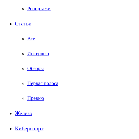
Репортажи
Статьи
Все
Интервью
Обзоры
Первая полоса
Превью
Железо
Киберспорт