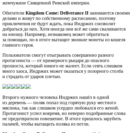
жемчужине Священной Римской империи.
Обитатели
Kingdom Come: Deliverance II
занимаются своими
делами и живут по собственному расписанию, поэтому
приключения не будут ждать, пока Индржих соизволит
добраться до них. Хотя иногда они всё же сами сваливаются
на юношу. Например, незнакомец может обратиться
за помощью, но в итоге вытащит звонкие монеты из кошеля
главного героя.
Пользователи смогут отыгрывать совершенно разного
протагониста — от примерного рыцаря до опасного
прохвоста, который никого не жалеет. Если сеять слишком
много хаоса, Индржих может оказаться у позорного столба
и страдать от ударов плетью.
Второго нужного человека Индржих нашёл в одной
из деревень — поляк попал под горячую руку местного
мясника, так как слишком усердно любовался его женой.
Протагонист успел вовремя, но неверно подобранные слова
не предотвратили повешение. В итоге пришлось зарубить
палачей, чтобы вытащить поляка из петли.