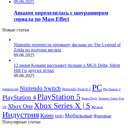
09.06.2025
Amazon определилась с шоураннером
сериала по Mass Effect
Новые статьи
Nintendo перенесла премьеру фильма по The Legend of
Zelda на полтора месяца
09.06.2025
12 июня Konami расскажет больше о MGS Delta, Silent
Hill f и других играх
09.06.2025
PC
Nintendo Switch
Nintendo Switch 2
gamescom
PlayStation 3
PlayStation 5
PlayStation 4
Steam Deck
Summer Game Fest
Xbox Series X | S
Xbox One
Железо
VR
Индустрия
Кино
Мобильные
Фановые
ММО
Популярные статьи