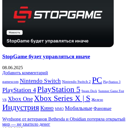
StopGame будет управляться иначе
08.06.2025
Добавить комментарий
PC
Nintendo Switch
Nintendo Switch 2
gamescom
PlayStation 3
PlayStation 5
PlayStation 4
Steam Deck
Summer Game Fest
Xbox Series X | S
Xbox One
Железо
VR
Индустрия
Кино
Мобильные
Фановые
ММО
Wyrdsong от ветеранов Bethesda и Obsidian потеряла открытый
мир — не хватило денег