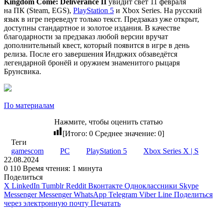
Kingdom Come: Deliverance II
увидит свет 11 февраля
на ПК (Steam, EGS),
PlayStation 5
и Xbox Series. На русский
язык в игре переведут только текст. Предзаказ уже открыт,
доступны стандартное и золотое издания. В качестве
благодарности за предзаказ любой версии вручат
дополнительный квест, который появится в игре в день
релиза. После его завершения Индржих обзаведётся
легендарной бронёй и оружием знаменитого рыцаря
Брунсвика.
По материалам
Нажмите, чтобы оценить статью
[Итого:
0
Среднее значение:
0
]
Теги
gamescom
PC
PlayStation 5
Xbox Series X | S
22.08.2024
0
110
Время чтения: 1 минута
Поделиться
X
LinkedIn
Tumblr
Reddit
Вконтакте
Одноклассники
Skype
Messenger
Messenger
WhatsApp
Telegram
Viber
Line
Поделиться
через электронную почту
Печатать