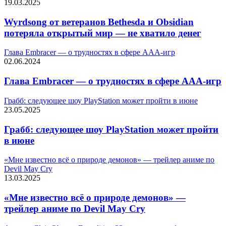
19.03.2025
Wyrdsong от ветеранов Bethesda и Obsidian
потеряла открытый мир — не хватило денег
Глава Embracer — о трудностях в сфере AAA-игр
02.06.2024
Глава Embracer — о трудностях в сфере AAA-игр
Грабб: следующее шоу PlayStation может пройти в июне
23.05.2025
Грабб: следующее шоу PlayStation может пройти
в июне
«Мне известно всё о природе демонов» — трейлер аниме по
Devil May Cry
13.03.2025
«Мне известно всё о природе демонов» —
трейлер аниме по Devil May Cry