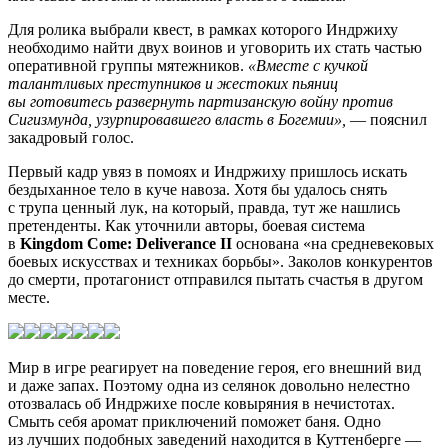
Для ролика выбрали квест, в рамках которого Индржиху
необходимо найти двух воинов и уговорить их стать частью
оперативной группы мятежников.
«Вместе с кучкой
талантливых преступников и жестоких пьяниц
вы готовитесь развернуть партизанскую войну против
Сигизмунда, узурпировавшего власть в Богемии»,
— пояснил
закадровый голос.
Первый кадр увяз в помоях и Индржиху пришлось искать
бездыханное тело в куче навоза. Хотя бы удалось снять
с трупа ценный лук, на который, правда, тут же нашлись
претенденты. Как уточнили авторы, боевая система
в
Kingdom Come: Deliverance II
основана «на средневековых
боевых искусствах и техниках борьбы». Заколов конкурентов
до смерти, протагонист отправился пытать счастья в другом
месте.
Мир в игре реагирует на поведение героя, его внешний вид
и даже запах. Поэтому одна из селянок довольно нелестно
отозвалась об Индржихе после ковыряния в нечистотах.
Смыть себя аромат приключений поможет баня. Одно
из лучших подобных заведений находится в Куттенберге —