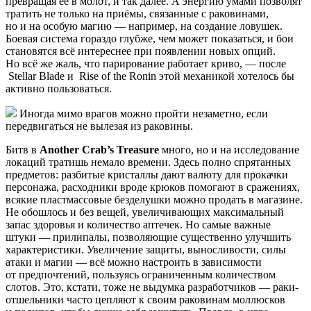
превращая её в молот, и так далее. А энергию умами позволят
тратить не только на приёмы, связанные с раковинами,
но и на особую магию — например, на создание ловушек.
Боевая система гораздо глубже, чем может показаться, и бои
становятся всё интереснее при появлении новых опций.
Но всё же жаль, что парирование работает криво, — после
Stellar Blade
и
Rise of the Ronin
этой механикой хотелось бы
активно пользоваться.
Иногда мимо врагов можно пройти незаметно, если
передвигаться не вылезая из раковины.
Битв в
Another Crab’s Treasure
много, но и на исследование
локаций тратишь немало времени. Здесь полно спрятанных
предметов: разбитые кристаллы дают валюту для прокачки
персонажа, расходники вроде крюков помогают в сражениях,
всякие пластмассовые безделушки можно продать в магазине.
Не обошлось и без вещей, увеличивающих максимальный
запас здоровья и количество аптечек. Но самые важные
штуки — прилипалы, позволяющие существенно улучшить
характеристики. Увеличение защиты, выносливости, силы
атаки и магии — всё можно настроить в зависимости
от предпочтений, пользуясь ограниченным количеством
слотов. Это, кстати, тоже не выдумка разработчиков — раки-
отшельники часто цепляют к своим раковинам моллюсков