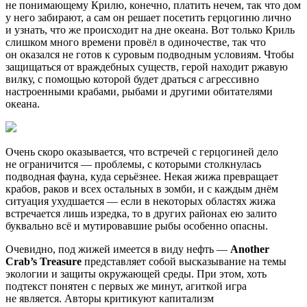
не понимающему Крилю, конечно, платить нечем, так что дом
у него забирают, а сам он решает посетить герцогиню лично
и узнать, что же происходит на дне океана. Вот только Криль
слишком много времени провёл в одиночестве, так что
он оказался не готов к суровым подводным условиям. Чтобы
защищаться от враждебных существ, герой находит ржавую
вилку, с помощью которой будет драться с агрессивно
настроенными крабами, рыбами и другими обитателями
океана.
Очень скоро оказывается, что встречей с герцогиней дело
не ограничится — проблемы, с которыми столкнулась
подводная фауна, куда серьёзнее. Некая жижа превращает
крабов, раков и всех остальных в зомби, и с каждым днём
ситуация ухудшается — если в некоторых областях жижа
встречается лишь изредка, то в других районах ею залито
буквально всё и мутировавшие рыбы особенно опасны.
Очевидно, под жижей имеется в виду нефть —
Another
Crab’s Treasure
представляет собой высказывание на темы
экологии и защиты окружающей среды. При этом, хоть
подтекст понятен с первых же минут, агиткой игра
не является. Авторы критикуют капитализм