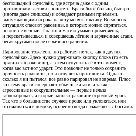
беспощадный соулслайк, где встреча даже с одним
противником заставит попотеть. Враги бьют больно, быстро
(иногда даже слишком) и обладают разными приёмами,
вынуждающими игрока на лету менять тактику. Во многих
ситуациях спасают раковины, в которых можно спрятаться,
но они не вечные. Так что и магию умами применяешь,
и перекатываешься, и совершаешь лёгкие и заряженные атаки,
бегая кругами после серьёзного ранения.
Парирование тоже есть, но работает не так, как в других
соулслайках. Здесь нужно удерживать кнопку блока (то есть
прятаться в раковине), а затем отпустить её в тот момент,
когда вас вот-вот ударят. Это позволит не только сохранить
прочность раковины, но и оглушить противника. Однако
сколько я ни пытался, всё равно парировал не вовремя. Плюс
ко всему враги совершают обычные атаки, а также
агрессивные и сокрушительные — первые нельзя
заблокировать, а вторые наносят раковине огромный урон.
Так что в большинстве случаев проще или уклоняться, или
отсиживаться в домике, особенно когда сражаешься с боссами.