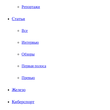
Репортажи
Статьи
Все
Интервью
Обзоры
Первая полоса
Превью
Железо
Киберспорт