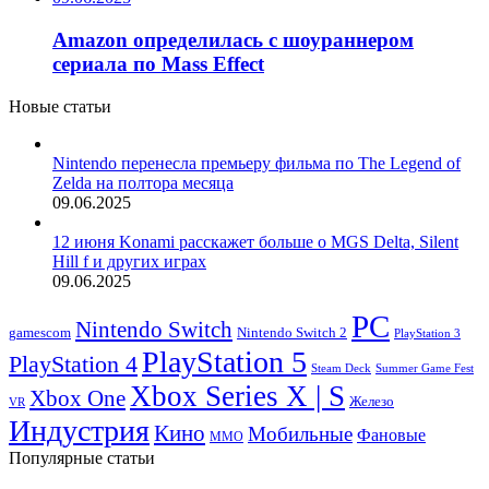
Amazon определилась с шоураннером
сериала по Mass Effect
Новые статьи
Nintendo перенесла премьеру фильма по The Legend of
Zelda на полтора месяца
09.06.2025
12 июня Konami расскажет больше о MGS Delta, Silent
Hill f и других играх
09.06.2025
PC
Nintendo Switch
Nintendo Switch 2
gamescom
PlayStation 3
PlayStation 5
PlayStation 4
Steam Deck
Summer Game Fest
Xbox Series X | S
Xbox One
Железо
VR
Индустрия
Кино
Мобильные
Фановые
ММО
Популярные статьи