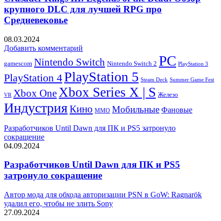
крупного DLC для лучшей RPG про
Средневековье
08.03.2024
Добавить комментарий
PC
Nintendo Switch
Nintendo Switch 2
gamescom
PlayStation 3
PlayStation 5
PlayStation 4
Steam Deck
Summer Game Fest
Xbox Series X | S
Xbox One
Железо
VR
Индустрия
Кино
Мобильные
Фановые
ММО
Разработчиков Until Dawn для ПК и PS5 затронуло
сокращение
04.09.2024
Разработчиков Until Dawn для ПК и PS5
затронуло сокращение
Автор мода для обхода авторизации PSN в GoW: Ragnarök
удалил его, чтобы не злить Sony
27.09.2024