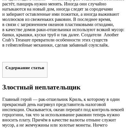
растёт, панцирь нужно менять. Иногда они случайно
натыкаются на новый дом, иногда следят за сородичами
и забирают оставленные ими пожитки, а иногда выживают
моллюсков из свеженьких раковин. В последнее время,
в связи с загрязнением океанов пластиковыми отходами,
в качестве домов раки-отшельники используют всякий мусор:
банки, крышки, куски труб и так далее. Создатели
Another
Crab’s Treasure
превратили особенности этих существ
в геймплейные механики, сделав забавный соулслайк.
Содержание статьи
Злостный неплательщик
Главный герой — рак-отшельник Криль, к которому в один
прекрасный день нагрянул представитель налоговой
инспекции. Оказывается, океан перешёл под контроль некоей
герцогини, так что за использование раковин теперь нужно
вносить плату. Причём в качестве валюты отныне служит
мусор, а не жемчужины или золотые монеты. Ничего