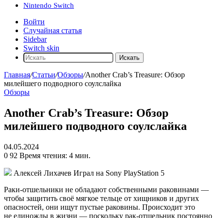
Nintendo Switch
Войти
Случайная статья
Sidebar
Switch skin
Искать
Главная
/
Статьи
/
Обзоры
/
Another Crab’s Treasure: Обзор
милейшего подводного соулслайка
Обзоры
Another Crab’s Treasure: Обзор
милейшего подводного соулслайка
04.05.2024
0
92
Время чтения: 4 мин.
Алексей Лихачев
Играл на Sony PlayStation 5
Раки-отшельники не обладают собственными раковинами —
чтобы защитить своё мягкое тельце от хищников и других
опасностей, они ищут пустые раковины. Происходит это
не единожды в жизни — поскольку рак-отшельник постоянно