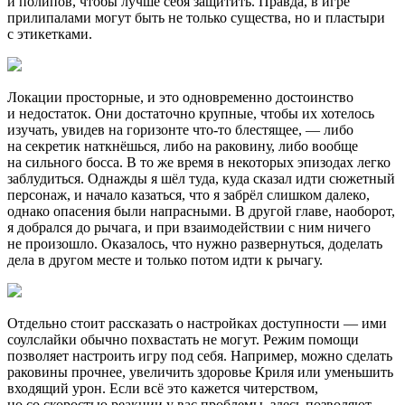
и полипов, чтобы лучше себя защитить. Правда, в игре
прилипалами могут быть не только существа, но и пластыри
с этикетками.
Локации просторные, и это одновременно достоинство
и недостаток. Они достаточно крупные, чтобы их хотелось
изучать, увидев на горизонте что-то блестящее, — либо
на секретик наткнёшься, либо на раковину, либо вообще
на сильного босса. В то же время в некоторых эпизодах легко
заблудиться. Однажды я шёл туда, куда сказал идти сюжетный
персонаж, и начало казаться, что я забрёл слишком далеко,
однако опасения были напрасными. В другой главе, наоборот,
я добрался до рычага, и при взаимодействии с ним ничего
не произошло. Оказалось, что нужно развернуться, доделать
дела в другом месте и только потом идти к рычагу.
Отдельно стоит рассказать о настройках доступности — ими
соулслайки обычно похвастать не могут. Режим помощи
позволяет настроить игру под себя. Например, можно сделать
раковины прочнее, увеличить здоровье Криля или уменьшить
входящий урон. Если всё это кажется читерством,
но со скоростью реакции у вас проблемы, здесь позволяют