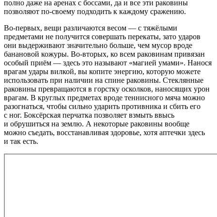
полно даже на аренах с боссами, да и все эти раковины
позволяют по-своему подходить к каждому сражению.
Во-первых, вещи различаются весом — с тяжёлыми
предметами не получится совершать перекаты, зато ударов
они выдерживают значительно больше, чем мусор вроде
банановой кожуры. Во-вторых, ко всем раковинам привязан
особый приём — здесь это называют «магией умами». Нанося
врагам удары вилкой, вы копите энергию, которую можете
использовать при наличии на спине раковины. Стеклянные
раковины превращаются в горстку осколков, наносящих урон
врагам. В круглых предметах вроде теннисного мяча можно
разогнаться, чтобы сильно ударить противника и сбить его
с ног. Боксёрская перчатка позволяет взмыть ввысь
и обрушиться на землю. А некоторые раковины вообще
можно съедать, восстанавливая здоровье, хотя аптечки здесь
и так есть.