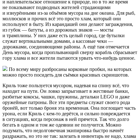
и наплевательское отношение к природе, но в то же время
не показывают подводных жителей страдающими
и изнурёнными из-за объёмов мусора на дне океана. Для рыб,
моллюсков и прочих всё это просто хлам, который они
используют в быту. Из карандашей они делают заграждения,
из губок — батуты, а из дорожных знаков — мосты
и трамплины. У них даже есть целый город, где бутылки
служат вертикальными домами, а кассовые чеки —
дорожками, соединяющими районы. А ещё там отмечается
День мусора, когда проплывающий сверху корабль сбрасывает
гору хлама и все жители пытаются урвать что-нибудь ценное.
По всему миру разбросаны корковые пробки, на которых
можно просто посидеть для съёмки красивых скриншотов.
Криль тоже пользуется мусором, надевая на спину всё, что
находит на пути. Он ловко запрыгивает в жестяные банки,
разбитые кокосы, чашки, пружины, детальки LEGO и даже
оружейные патроны. Все эти предметы служат своего рода
бронёй, вот только броня эта временная. Она поглощает часть
урона, если Криль с кем-то дерётся, и сильно повреждается
в ситуациях, когда персонаж в ней прячется. Так что долго
бегать в одном и том же одеянии не получится. Можно
подумать, что недолговечная экипировка быстро начнёт
раздражать, но это не так: залезать в инвентарь не надо, хлама