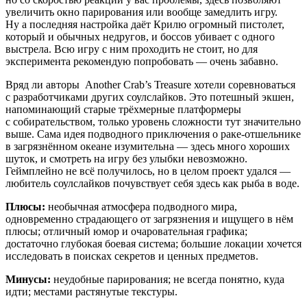
увеличить окно парирования или вообще замедлить игру.
Ну а последняя настройка даёт Крилю огромный пистолет,
который и обычных недругов, и боссов убивает с одного
выстрела. Всю игру с ним проходить не стоит, но для
эксперимента рекомендую попробовать — очень забавно.
Вряд ли авторы
Another Crab’s Treasure
хотели соревноваться
с разработчиками других соулслайков. Это потешный экшен,
напоминающий старые трёхмерные платформеры
с собирательством, только уровень сложности тут значительно
выше. Сама идея подводного приключения о раке-отшельнике
в загрязнённом океане изумительна — здесь много хороших
шуток, и смотреть на игру без улыбки невозможно.
Геймплейно не всё получилось, но в целом проект удался —
любитель соулслайков почувствует себя здесь как рыба в воде.
Плюсы:
необычная атмосфера подводного мира,
одновременно страдающего от загрязнения и ищущего в нём
плюсы; отличный юмор и очаровательная графика;
достаточно глубокая боевая система; большие локации хочется
исследовать в поисках секретов и ценных предметов.
Минусы:
неудобные парирования; не всегда понятно, куда
идти; местами растянутые текстуры.