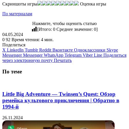
Скриншоты игры
Оценка игры
По материалам
Нажмите, чтобы оценить статью
[Итого:
0
Среднее значение:
0
]
04.05.2024
0
92
Время чтения: 4 мин.
Поделиться
X
LinkedIn
Tumblr
Reddit
Вконтакте
Одноклассники
Skype
Messenger
Messenger
WhatsApp
Telegram
Viber
Line
Поделиться
через электронную почту
Печатать
По теме
Little Big Adventure — Twinsen’s Quest: Обзор
ремейка культового приключения | Обратно в
1994-й
26.11.2024