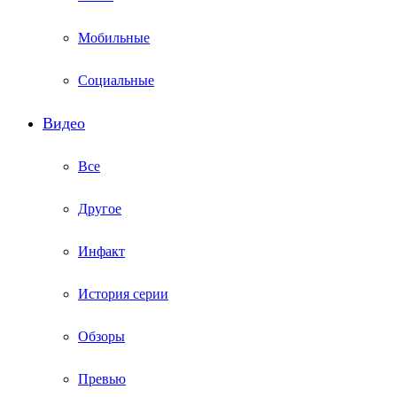
Мобильные
Социальные
Видео
Все
Другое
Инфакт
История серии
Обзоры
Превью