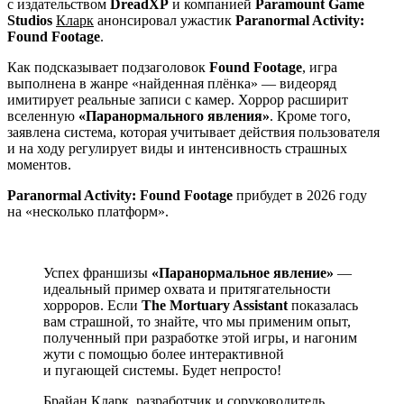
с издательством
DreadXP
и компанией
Paramount Game
Studios
Кларк
анонсировал ужастик
Paranormal Activity:
Found Footage
.
Как подсказывает подзаголовок
Found Footage
, игра
выполнена в жанре «найденная плёнка» — видеоряд
имитирует реальные записи с камер. Хоррор расширит
вселенную
«Паранормального явления»
. Кроме того,
заявлена система, которая учитывает действия пользователя
и на ходу регулирует виды и интенсивность страшных
моментов.
Paranormal Activity: Found Footage
прибудет в 2026 году
на «несколько платформ».
Успех франшизы
«Паранормальное явление»
—
идеальный пример охвата и притягательности
хорроров. Если
The Mortuary Assistant
показалась
вам страшной, то знайте, что мы применим опыт,
полученный при разработке этой игры, и нагоним
жути с помощью более интерактивной
и пугающей системы. Будет непросто!
Брайан Кларк
, разработчик и соруководитель