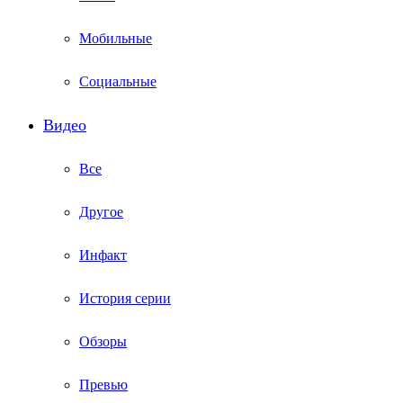
Мобильные
Социальные
Видео
Все
Другое
Инфакт
История серии
Обзоры
Превью