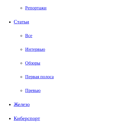
Репортажи
Статьи
Все
Интервью
Обзоры
Первая полоса
Превью
Железо
Киберспорт