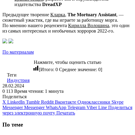
издательства
DreadXP
Предыдущее творение
Кларка
,
The Mortuary Assistant
, —
сюжетный ужастик, где вы играете за работницу морга.
По мнению нашего рецензента
Кирилла Волошина
, это один
из самых интересных и необычных хорроров 2022-го.
По материалам
Нажмите, чтобы оценить статью
[Итого:
0
Среднее значение:
0
]
Теги
Индустрия
28.02.2024
0
113
Время чтения: 1 минута
Поделиться
X
LinkedIn
Tumblr
Reddit
Вконтакте
Одноклассники
Skype
Messenger
Messenger
WhatsApp
Telegram
Viber
Line
Поделиться
через электронную почту
Печатать
По теме