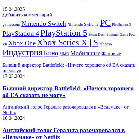
15.04.2025
Добавить комментарий
PC
Nintendo Switch
Nintendo Switch 2
gamescom
PlayStation 3
PlayStation 5
PlayStation 4
Steam Deck
Summer Game Fest
Xbox Series X | S
Xbox One
Железо
VR
Индустрия
Кино
Мобильные
Фановые
ММО
Бывший директор Battlefield: «Ничего хорошего об EA сказать
не могу»
17.03.2024
Бывший директор Battlefield: «Ничего хорошего
об EA сказать не могу»
Английский голос Геральта разочаровался в «Ведьмаке» от
Netflix
16.04.2024
Английский голос Геральта разочаровался в
«Ведьмаке» от Netflix