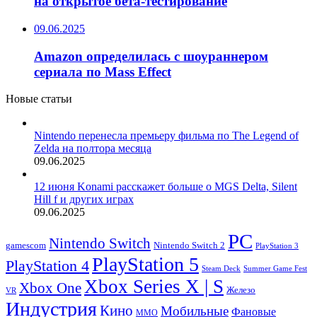
на открытое бета-тестирование
09.06.2025
Amazon определилась с шоураннером
сериала по Mass Effect
Новые статьи
Nintendo перенесла премьеру фильма по The Legend of
Zelda на полтора месяца
09.06.2025
12 июня Konami расскажет больше о MGS Delta, Silent
Hill f и других играх
09.06.2025
PC
Nintendo Switch
Nintendo Switch 2
gamescom
PlayStation 3
PlayStation 5
PlayStation 4
Steam Deck
Summer Game Fest
Xbox Series X | S
Xbox One
Железо
VR
Индустрия
Кино
Мобильные
Фановые
ММО