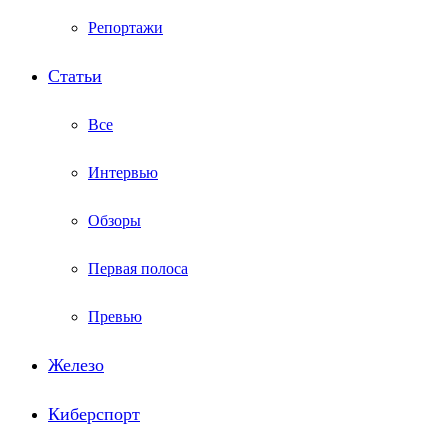
Репортажи
Статьи
Все
Интервью
Обзоры
Первая полоса
Превью
Железо
Киберспорт