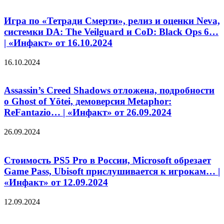
Игра по «Тетради Смерти», релиз и оценки Neva,
системки DA: The Veilguard и CoD: Black Ops 6…
| «Инфакт» от 16.10.2024
16.10.2024
Assassin’s Creed Shadows отложена, подробности
о Ghost of Yōtei, демоверсия Metaphor:
ReFantazio… | «Инфакт» от 26.09.2024
26.09.2024
Стоимость PS5 Pro в России, Microsoft обрезает
Game Pass, Ubisoft прислушивается к игрокам… |
«Инфакт» от 12.09.2024
12.09.2024