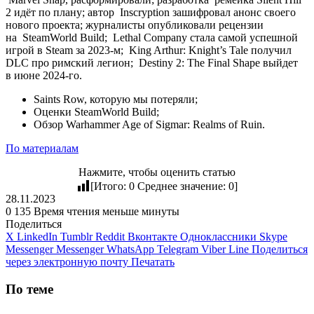
2
идёт по плану; автор
Inscryption
зашифровал анонс своего
нового проекта; журналисты опубликовали рецензии
на
SteamWorld Build
;
Lethal Company
стала самой успешной
игрой в Steam за 2023-м;
King Arthur: Knight’s Tale
получил
DLC про римский легион;
Destiny 2: The Final Shape
выйдет
в июне 2024-го.
Saints Row, которую мы потеряли;
Оценки SteamWorld Build;
Обзор Warhammer Age of Sigmar: Realms of Ruin.
По материалам
Нажмите, чтобы оценить статью
[Итого:
0
Среднее значение:
0
]
28.11.2023
0
135
Время чтения меньше минуты
Поделиться
X
LinkedIn
Tumblr
Reddit
Вконтакте
Одноклассники
Skype
Messenger
Messenger
WhatsApp
Telegram
Viber
Line
Поделиться
через электронную почту
Печатать
По теме