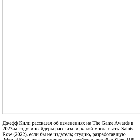
Джефф Кили рассказал об изменениях на The Game Awards в
2023-м году; инсайдеры рассказали, какой могла стать
Saints
Row (2022)
, если бы не издатель; студию, разработавшую
Marvel Snap
, расформировали; разработка
ремейка Silent Hill