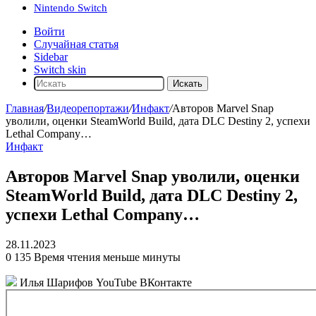
Nintendo Switch
Войти
Случайная статья
Sidebar
Switch skin
Искать
Главная
/
Видеорепортажи
/
Инфакт
/
Авторов Marvel Snap
уволили, оценки SteamWorld Build, дата DLC Destiny 2, успехи
Lethal Company…
Инфакт
Авторов Marvel Snap уволили, оценки
SteamWorld Build, дата DLC Destiny 2,
успехи Lethal Company…
28.11.2023
0
135
Время чтения меньше минуты
Илья Шарифов
YouTube ВКонтакте