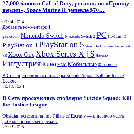
27,000 банов в Call of Duty, рогалик по «Принцу
персии», Space Marine II дешевле $70…
09.04.2024
Добавить комментарий
PC
Nintendo Switch
Nintendo Switch 2
gamescom
PlayStation 3
PlayStation 5
PlayStation 4
Steam Deck
Summer Game Fest
Xbox Series X | S
Xbox One
Железо
VR
Индустрия
Кино
Мобильные
Фановые
ММО
В Сеть просочились спойлеры Suicide Squad: Kill the Justice
League
20.12.2023
В Сеть просочились спойлеры Suicide Squad: Kill
the Justice League
Obsidian вспомнила про Pillars of Eternity — в первую часть
добавят пошаговый режим
27.03.2025