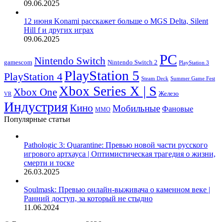
09.06.2025
12 июня Konami расскажет больше о MGS Delta, Silent
Hill f и других играх
09.06.2025
PC
Nintendo Switch
Nintendo Switch 2
gamescom
PlayStation 3
PlayStation 5
PlayStation 4
Steam Deck
Summer Game Fest
Xbox Series X | S
Xbox One
Железо
VR
Индустрия
Кино
Мобильные
Фановые
ММО
Популярные статьи
Pathologic 3: Quarantine: Превью новой части русского
игрового артхауса | Оптимистическая трагедия о жизни,
смерти и тоске
26.03.2025
Soulmask: Превью онлайн-выживача о каменном веке |
Ранний доступ, за который не стыдно
11.06.2024