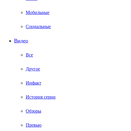
Мобильные
Социальные
Видео
Все
Другое
Инфакт
История серии
Обзоры
Превью