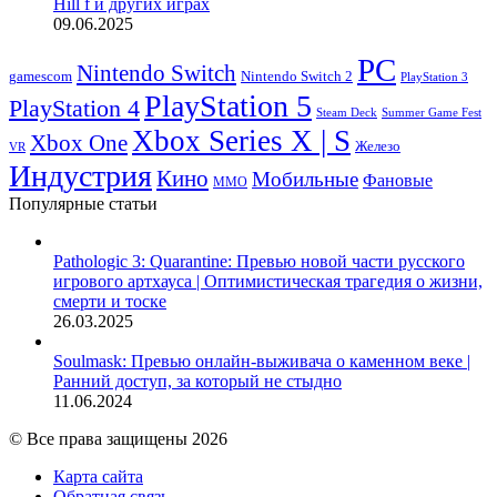
Hill f и других играх
09.06.2025
PC
Nintendo Switch
Nintendo Switch 2
gamescom
PlayStation 3
PlayStation 5
PlayStation 4
Steam Deck
Summer Game Fest
Xbox Series X | S
Xbox One
Железо
VR
Индустрия
Кино
Мобильные
Фановые
ММО
Популярные статьи
Pathologic 3: Quarantine: Превью новой части русского
игрового артхауса | Оптимистическая трагедия о жизни,
смерти и тоске
26.03.2025
Soulmask: Превью онлайн-выживача о каменном веке |
Ранний доступ, за который не стыдно
11.06.2024
© Все права защищены 2026
Карта сайта
Обратная связь