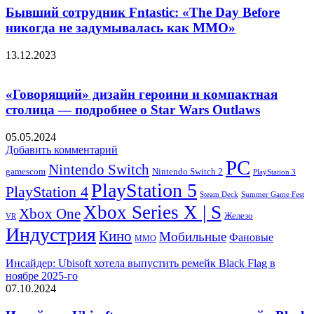
Бывший сотрудник Fntastic: «The Day Before
никогда не задумывалась как MMO»
13.12.2023
«Говорящий» дизайн героини и компактная
столица — подробнее о Star Wars Outlaws
05.05.2024
Добавить комментарий
PC
Nintendo Switch
Nintendo Switch 2
gamescom
PlayStation 3
PlayStation 5
PlayStation 4
Steam Deck
Summer Game Fest
Xbox Series X | S
Xbox One
Железо
VR
Индустрия
Кино
Мобильные
Фановые
ММО
Инсайдер: Ubisoft хотела выпустить ремейк Black Flag в
ноябре 2025-го
07.10.2024