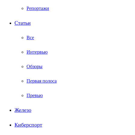
Репортажи
Статьи
Все
Интервью
Обзоры
Первая полоса
Превью
Железо
Киберспорт