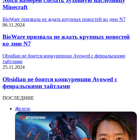
Notch намерен сделать духовную наследницу
Minecraft
BioWare призвала не ждать крупных новостей ко дню N7
06.11.2024
BioWare призвала не ждать крупных новостей
ко дню N7
Obsidian не боится конкуренции Avowed с февральскими
тайтлами
25.11.2024
Obsidian не боится конкуренции Avowed с
февральскими тайтлами
ПОСЛЕДНИЕ
Железо