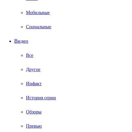
Мобильные
Социальные
Видео
Все
Другое
Инфакт
История серии
Обзоры
Превью