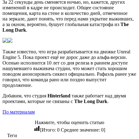
За 22 секунды день сменяется ночью, но, кажется, других
изменений в кадре не происходит. Общее состояние
помещения, карта на стене и количество дней, отмеченное
на зеркале, дают понять, что перед нами укрытие выживших,
а за окном, вероятно, бушует глобальная катастрофа из
The
Long Dark
.
Также известно, что игра разрабатывается на движке Unreal
Engine 5. Пока проект ещё не дорос даже до альфа-версии.
Осенью исполнится 10 лет со дня релиза в раннем доступе
нашумевшего выживача студии, что может стать хорошим
поводом анонсировать сиквел официально. Рафаэль ранее уже
говорил, что команда рано или поздно выпустит
продолжение.
Добавим, что студия
Hinterland
также работает над двумя
проектами, которые не связаны с
The Long Dark
.
По материалам
Нажмите, чтобы оценить статью
[Итого:
0
Среднее значение:
0
]
Теги