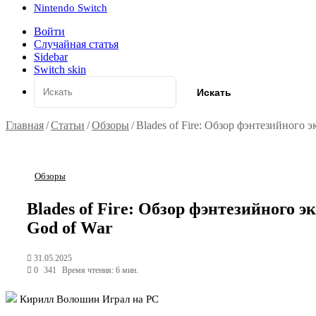
Nintendo Switch
Войти
Случайная статья
Sidebar
Switch skin
Искать
Главная
/
Статьи
/
Обзоры
/
Blades of Fire: Обзор фэнтезийного э
Обзоры
Blades of Fire: Обзор фэнтезийного э
God of War
31.05.2025
0
341
Время чтения: 6 мин.
Кирилл Волошин
Играл на PC