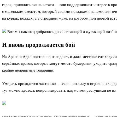
героя, пришлись очень кстати — они поддерживают интерес к про
с маленьким скелетом, который своими повадками напоминает оче
на курьих ножках, а в огромном жуке, на котором при первой встр
Вот мы наконец добрались до её летающей и жужжащей «избы
И вновь продолжается бой
На Арана и Адсо постоянно нападают, и даже местные еле ходячи
серьёзных врагов, которые могут метать бумеранги, уходить сраз
крайне неприятные товарищи.
Умирать приходится частенько — если поначалу я играл на «харде
тут можно вдоволь поиронизировать над моими растущими не из 
Поэтому игру можно назвать отчасти соулслайком — даже несмот