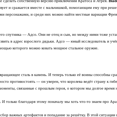
ытке сделать собственную версию приключений Кратоса и Атрея.
Blad
вует и сражается вместе с мальчишкой, помогающим ему при решен
ими персонажами, и среди них можно найти местные вариации Фреи 
я его спутника — Адсо. Они не отец и сын, но между ними тоже ус
звить в адрес взрослого дядьки. Адсо — юный исследователь и учё
омощью которого можно ковать мощное стальное оружие.
евращающее сталь в камень. И теперь только её воины способны ср
росто противостоять — он уверен, что королева ведёт страну к гибе
моменты, связанные с прошлым героя, о котором мы долгое время н
. И только благодаря этому поначалу мы хоть что-то знаем про Ара
 сбор важных артефактов и попадание за решётку. В этой ситуации