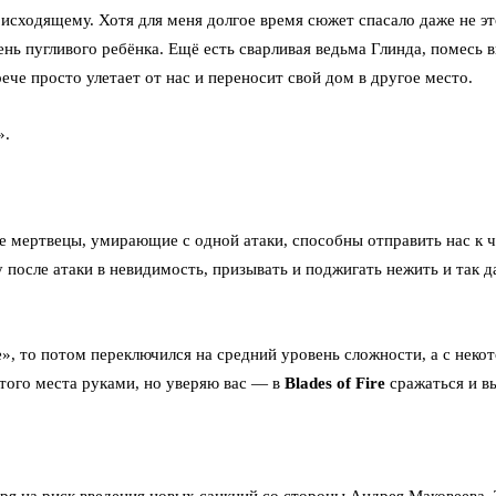
исходящему. Хотя для меня долгое время сюжет спасало даже не эт
нь пугливого ребёнка. Ещё есть сварливая ведьма Глинда, помесь 
ече просто улетает от нас и переносит свой дом в другое место.
».
е мертвецы, умирающие с одной атаки, способны отправить нас к ч
у после атаки в невидимость, призывать и поджигать нежить и так 
», то потом переключился на средний уровень сложности, а с некот
того места руками, но уверяю вас — в
Blades of Fire
сражаться и в
ря на риск введения новых санкций со стороны
Андрея Маковеева
.