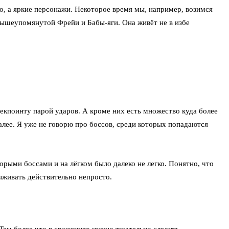
о, а яркие персонажи. Некоторое время мы, например, возимся
вышеупомянутой Фрейи и Бабы-яги. Она живёт не в избе
екпоинту парой ударов. А кроме них есть множество куда более
далее. Я уже не говорю про боссов, среди которых попадаются
орыми боссами и на лёгком было далеко не легко. Понятно, что
ыживать действительно непросто.
 Тем более что в сражениях нужно тщательно следить