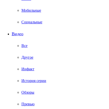
Мобильные
Социальные
Видео
Все
Другое
Инфакт
История серии
Обзоры
Превью