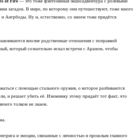
es of Fire
— это тоже фэнтезийная экшн/адвенчура с ролевыми
ии загадок. В мире, по которому они путешествуют, тоже много
и Ангрбоды. Ну и, естественно, со змеем тоже придётся
танавливаются вполне родственные отношения с поправкой
ный, который сознательно искал встречи с Араном, чтобы
ажаться с помощью стального оружия, о которое разбиваются
ли, и решает убить её. Изюминку этому придаёт тот факт, что
ичего толком не знаем.
на.
 интрига и эмоции, связанные с личностью и прошлым главного