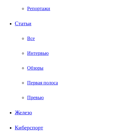
Репортажи
Статьи
Все
Интервью
Обзоры
Первая полоса
Превью
Железо
Киберспорт