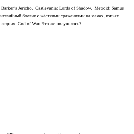
 Barker’s Jericho
,
Castlevania: Lords of Shadow
,
Metroid: Samus
нтезийный боевик с жёсткими сражениями на мечах, копьях
следних
God of War
. Что же получилось?