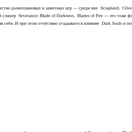
жество разноплановых и заметных игр — среди них
Scrapland
,
Clive
ый слэшер
Severance: Blade of Darkness
.
Blades of Fire
— это тоже фэ
я себя. И при этом отчётливо угадывается влияние
Dark Souls
и по