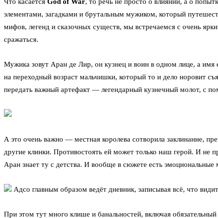
Что касается
God of War
, то речь не просто о влиянии, а о поп
элементами, загадками и брутальным мужиком, который путешест
мифов, легенд и сказочных существ, мы встречаемся с очень ярк
сражаться.
Мужика зовут Аран де Лир, он кузнец и воин в одном лице, а им
на переходный возраст мальчишки, который то и дело норовит съя
передать важный артефакт — легендарный кузнечный молот, с п
А это очень важно — местная королева сотворила заклинание, пр
другие клинки. Противостоять ей может только наш герой. И не п
Аран знает ту с детства. И вообще в сюжете есть эмоциональные 
Адсо главным образом ведёт дневник, записывая всё, что видит
При этом тут много клише и банальностей, включая обязательный