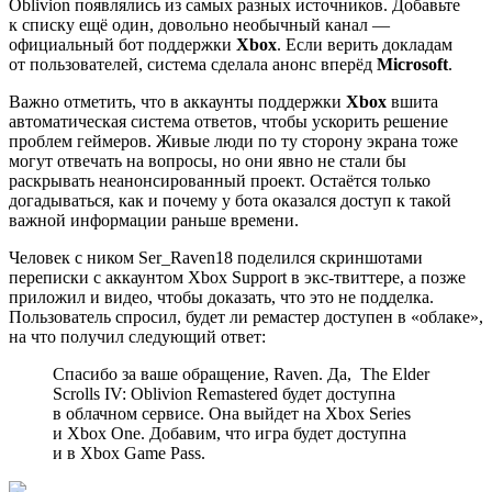
Oblivion
появлялись из самых разных источников. Добавьте
к списку ещё один, довольно необычный канал —
официальный бот поддержки
Xbox
. Если верить докладам
от пользователей, система сделала анонс вперёд
Microsoft
.
Важно отметить, что в аккаунты поддержки
Xbox
вшита
автоматическая система ответов, чтобы ускорить решение
проблем геймеров. Живые люди по ту сторону экрана тоже
могут отвечать на вопросы, но они явно не стали бы
раскрывать неанонсированный проект. Остаётся только
догадываться, как и почему у бота оказался доступ к такой
важной информации раньше времени.
Человек с ником Ser_Raven18 поделился скриншотами
переписки с аккаунтом Xbox Support в экс-твиттере, а позже
приложил и видео, чтобы доказать, что это не подделка.
Пользователь спросил, будет ли ремастер доступен в «облаке»,
на что получил следующий ответ:
Спасибо за ваше обращение, Raven. Да,
The Elder
Scrolls IV: Oblivion Remastered
будет доступна
в облачном сервисе. Она выйдет на Xbox Series
и Xbox One. Добавим, что игра будет доступна
и в Xbox Game Pass.