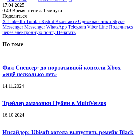
17.04.2025
0
49
Время чтения: 1 минута
Поделиться
X
LinkedIn
Tumblr
Reddit
Вконтакте
Одноклассники
Skype
Messenger
Messenger
WhatsApp
Telegram
Viber
Line
Поделиться
через электронную почту
Печатать
По теме
Фил Спенсер: до портативной консоли Xbox
«ещё несколько лет»
14.11.2024
Трейлер амазонки Нубии в MultiVersus
16.10.2024
Инсайдер: Ubisoft хотела выпустить ремейк Black