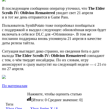
В последующем сообщении оператор уточнил, что
The Elder
Scrolls IV: Oblivion Remastered
увидит свет 21 апреля
и в тот же день отправится в Game Pass.
Пользователь SynthPotato тоже попробовал пообщаться
с поддержкой и выудил следующее: обновлённая версия будет
включать в себя все DLC для «Обливиона». В том же
послании поддержка вновь упомянула 21 апреля в качестве
даты релиза тайтла.
Ситуация выглядит дико странно, но сведения бота о дате
выхода
The Elder Scrolls IV: Oblivion Remastered
совпадают
с тем, о чём твердят инсайдеры. По их словам, игру
анонсируют и сразу выпустят на следующей неделе — с 21-го
по 27 апреля.
По материалам
Нажмите, чтобы оценить статью
[Итого:
0
Среднее значение:
0
]
Теги
Xbox One
Xbox Series X | S