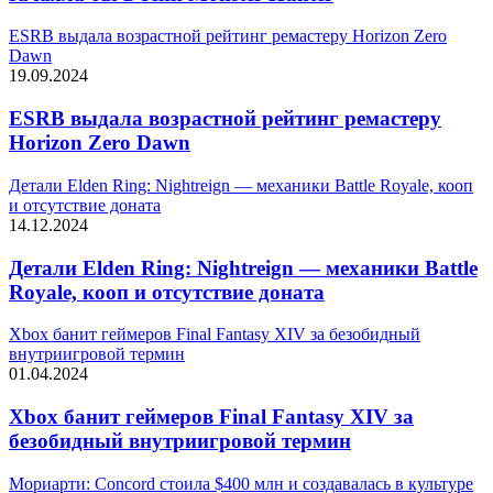
ESRB выдала возрастной рейтинг ремастеру Horizon Zero
Dawn
19.09.2024
ESRB выдала возрастной рейтинг ремастеру
Horizon Zero Dawn
Детали Elden Ring: Nightreign — механики Battle Royale, кооп
и отсутствие доната
14.12.2024
Детали Elden Ring: Nightreign — механики Battle
Royale, кооп и отсутствие доната
Xbox банит геймеров Final Fantasy XIV за безобидный
внутриигровой термин
01.04.2024
Xbox банит геймеров Final Fantasy XIV за
безобидный внутриигровой термин
Мориарти: Concord стоила $400 млн и создавалась в культуре