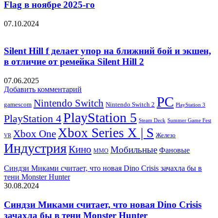
Flag в ноябре 2025-го
07.10.2024
Silent Hill f делает упор на ближний бой и экшен,
в отличие от ремейка Silent Hill 2
07.06.2025
Добавить комментарий
PC
Nintendo Switch
Nintendo Switch 2
gamescom
PlayStation 3
PlayStation 5
PlayStation 4
Steam Deck
Summer Game Fest
Xbox Series X | S
Xbox One
Железо
VR
Индустрия
Кино
Мобильные
Фановые
ММО
Синдзи Миками считает, что новая Dino Crisis зачахла бы в
тени Monster Hunter
30.08.2024
Синдзи Миками считает, что новая Dino Crisis
зачахла бы в тени Monster Hunter