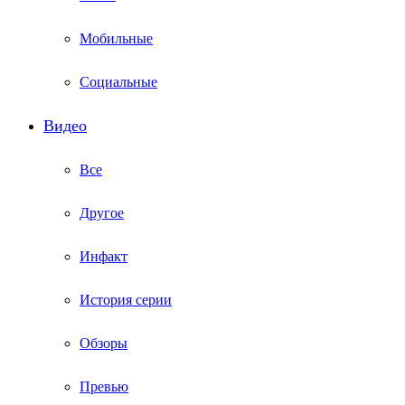
Мобильные
Социальные
Видео
Все
Другое
Инфакт
История серии
Обзоры
Превью