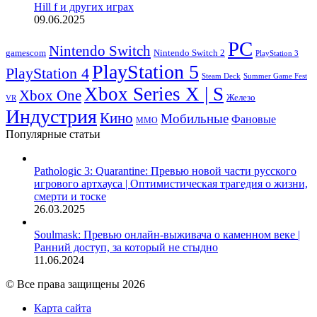
Hill f и других играх
09.06.2025
PC
Nintendo Switch
Nintendo Switch 2
gamescom
PlayStation 3
PlayStation 5
PlayStation 4
Steam Deck
Summer Game Fest
Xbox Series X | S
Xbox One
Железо
VR
Индустрия
Кино
Мобильные
Фановые
ММО
Популярные статьи
Pathologic 3: Quarantine: Превью новой части русского
игрового артхауса | Оптимистическая трагедия о жизни,
смерти и тоске
26.03.2025
Soulmask: Превью онлайн-выживача о каменном веке |
Ранний доступ, за который не стыдно
11.06.2024
© Все права защищены 2026
Карта сайта