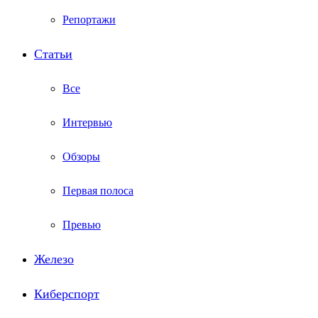
Репортажи
Статьи
Все
Интервью
Обзоры
Первая полоса
Превью
Железо
Киберспорт