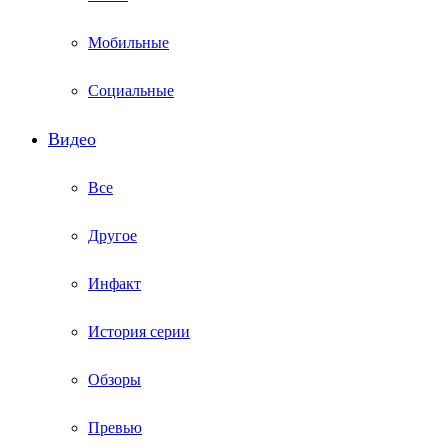
Мобильные
Социальные
Видео
Все
Другое
Инфакт
История серии
Обзоры
Превью