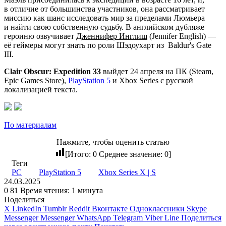
в отличие от большинства участников, она рассматривает
миссию как шанс исследовать мир за пределами Люмьера
и найти свою собственную судьбу. В английском дубляже
героиню озвучивает
Дженнифер Инглиш
(Jennifer English) —
её геймеры могут знать по роли Шэдоухарт из
Baldur's Gate
III
.
Clair Obscur: Expedition 33
выйдет 24 апреля на ПК (Steam,
Epic Games Store),
PlayStation 5
и Xbox Series с русской
локализацией текста.
По материалам
Нажмите, чтобы оценить статью
[Итого:
0
Среднее значение:
0
]
Теги
PC
PlayStation 5
Xbox Series X | S
24.03.2025
0
81
Время чтения: 1 минута
Поделиться
X
LinkedIn
Tumblr
Reddit
Вконтакте
Одноклассники
Skype
Messenger
Messenger
WhatsApp
Telegram
Viber
Line
Поделиться