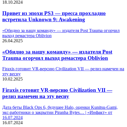
18.10.2024
Привет из эпохи PS3 — пресса прохладно
встретила Unknown 9: Awakening
«Обидно за нашу команду» — издателя Post Trauma огорчил
выход ремастера Oblivion
26.04.2025
«Обидно за нашу команду» — издателя Post
Trauma огорчил выход ремастера Oblivion
Firaxis готовит VR-версию Civilization VII — релиз намечен на
эту весну
10.02.2025
Firaxis готовит VR-версию Civilization VII —
релиз намечен на эту весну
Дата беты Black Ops 6, будущее Halo, оценки Kunitsu-Gami,
экс-работники о закрытии Piranha Bytes… | «Инфакт» от
16.07.2024
16.07.2024