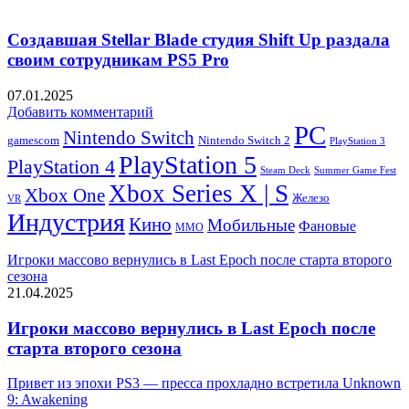
Создавшая Stellar Blade студия Shift Up раздала
своим сотрудникам PS5 Pro
07.01.2025
Добавить комментарий
PC
Nintendo Switch
Nintendo Switch 2
gamescom
PlayStation 3
PlayStation 5
PlayStation 4
Steam Deck
Summer Game Fest
Xbox Series X | S
Xbox One
Железо
VR
Индустрия
Кино
Мобильные
Фановые
ММО
Игроки массово вернулись в Last Epoch после старта второго
сезона
21.04.2025
Игроки массово вернулись в Last Epoch после
старта второго сезона
Привет из эпохи PS3 — пресса прохладно встретила Unknown
9: Awakening