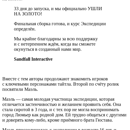
33 дня до запуска, и мы официально УШЛИ
НА ЗОЛОТО!
Финальная сборка готова, и курс Экспедиции
определён.
Мы крайне благодарны за всю поддержку
и с нетерпением ждём, когда вы сможете
окунуться в созданный нами мир.
Sandfall Interactive
Вместе с тем авторы продолжают знакомить игроков
с ключевыми персонажами тайтла. Второй по счёту ролик
посвятили Маэль.
Маэль — самая молодая участница экспедиции, которая
отличается застенчивостью и желанием проявить себя. Она
стала сиротой в 3 года, и с тех пор не могла воспринимать
город Люмьер как родной дом. Ей трудно общаться с другими
и доверять кому-либо, кроме приёмного брата Гюстава.
Маэль присоединилась к экспедиции в возрасте 16 лет, и,