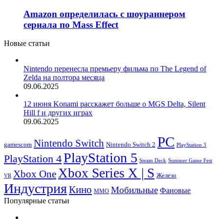
Amazon определилась с шоураннером
сериала по Mass Effect
Новые статьи
Nintendo перенесла премьеру фильма по The Legend of
Zelda на полтора месяца
09.06.2025
12 июня Konami расскажет больше о MGS Delta, Silent
Hill f и других играх
09.06.2025
PC
Nintendo Switch
Nintendo Switch 2
gamescom
PlayStation 3
PlayStation 5
PlayStation 4
Steam Deck
Summer Game Fest
Xbox Series X | S
Xbox One
Железо
VR
Индустрия
Кино
Мобильные
Фановые
ММО
Популярные статьи