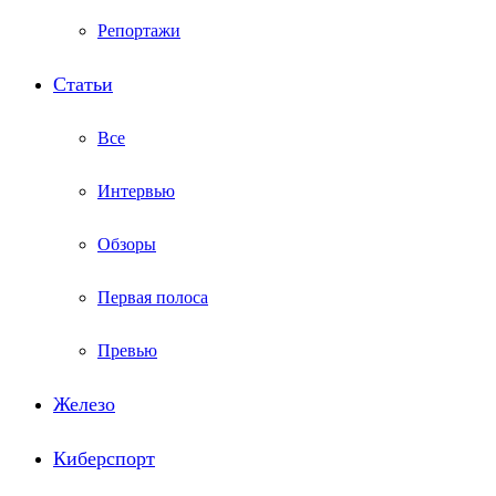
Репортажи
Статьи
Все
Интервью
Обзоры
Первая полоса
Превью
Железо
Киберспорт