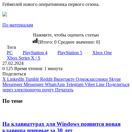
Геймплей нового оперативника первого сезона.
По материалам
Нажмите, чтобы оценить статью
[Итого:
0
Среднее значение:
0
]
Теги
PC
PlayStation 4
PlayStation 5
Xbox One
Xbox Series X | S
27.02.2024
0
125
Время чтения: 1 минута
Поделиться
X
LinkedIn
Tumblr
Reddit
Вконтакте
Одноклассники
Skype
Messenger
Messenger
WhatsApp
Telegram
Viber
Line
Поделиться
через электронную почту
Печатать
По теме
На клавиатурах для Windows появится новая
клавиша впервые за 30 лет