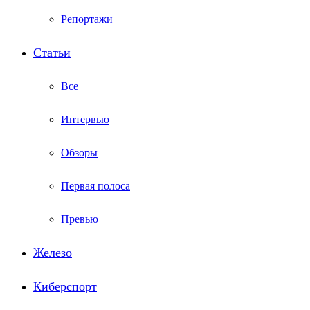
Репортажи
Статьи
Все
Интервью
Обзоры
Первая полоса
Превью
Железо
Киберспорт