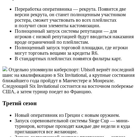
Переработка оперативника — рекрута. Появится две
версии рекрута, он станет полноценным участником
ростера, сможет участвовать во всех плейлистах
и получит свои элементы кастомизации.
Полноценный запуск системы репутации — для
игроков с низкой репутацией будут вводиться наказания
вроде ограничений по плейлистам.
Полноценный запуск торговой площадки, где игроки
могут торговать вещами за кредиты R6.
В стандартных плейлистах появятся фильтры карт.
Отдельно упомянули киберспорт: Ubisoft вернёт последний
шанс на квалификацию в Six Invitational, а крупные состязания
ближайшего года пройдут в Манчестере и Монреале.
Следующий Six Invitational состоится на восточном побережье
США, а затем турнир поедет во Францию.
Третий сезон
Новый оперативник из Греции с новым оружием.
Запуск соревновательной системы Siege Cup — мини-
турниров, которые проходят каждые две недели и куда
приглашаются все желающие.