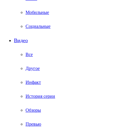
Мобильные
Социальные
Видео
Все
Другое
Инфакт
История серии
Обзоры
Превью