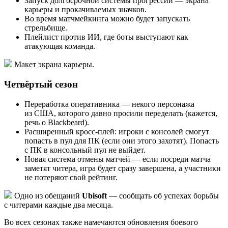
Запуск долгосрочной системы прогрессии — экрана
карьеры и прокачиваемых значков.
Во время матчмейкинга можно будет запускать
стрельбище.
Плейлист против ИИ, где боты выступают как
атакующая команда.
Макет экрана карьеры.
Четвёртый сезон
Переработка оперативника — некого персонажа
из США, которого давно просили переделать (кажется,
речь о Blackbeard).
Расширенный кросс-плей: игроки с консолей смогут
попасть в пул для ПК (если они этого захотят). Попасть
с ПК в консольный пул не выйдет.
Новая система отмены матчей — если посреди матча
заметят читера, игра будет сразу завершена, а участники
не потеряют свой рейтинг.
Одно из обещаний
Ubisoft
— сообщать об успехах борьбы
с читерами каждые два месяца.
Во всех сезонах также намечаются обновления боевого