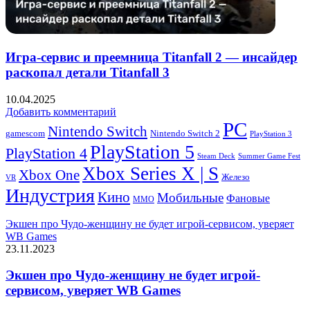
Игра-сервис и преемница Titanfall 2 — инсайдер
раскопал детали Titanfall 3
10.04.2025
Добавить комментарий
PC
Nintendo Switch
Nintendo Switch 2
gamescom
PlayStation 3
PlayStation 5
PlayStation 4
Steam Deck
Summer Game Fest
Xbox Series X | S
Xbox One
Железо
VR
Индустрия
Кино
Мобильные
Фановые
ММО
Экшен про Чудо-женщину не будет игрой-сервисом, уверяет
WB Games
23.11.2023
Экшен про Чудо-женщину не будет игрой-
сервисом, уверяет WB Games