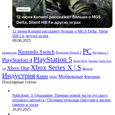
12 июня Konami расскажет больше о MGS Delta, Silent
Hill f и других играх
09.06.2025
PC
Nintendo Switch
Nintendo Switch 2
gamescom
PlayStation 3
PlayStation 5
PlayStation 4
Steam Deck
Summer Game Fest
Xbox Series X | S
Xbox One
Железо
VR
Индустрия
Кино
Мобильные
Фановые
ММО
Популярные статьи
Pathologic 3: Quarantine: Превью новой части русского
игрового артхауса | Оптимистическая трагедия о жизни,
смерти и тоске
26.03.2025