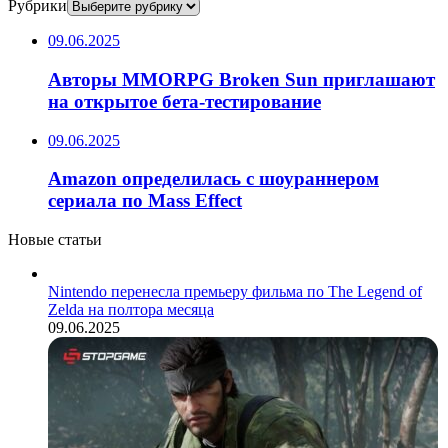
Рубрики
09.06.2025
Авторы MMORPG Broken Sun приглашают
на открытое бета-тестирование
09.06.2025
Amazon определилась с шоураннером
сериала по Mass Effect
Новые статьи
Nintendo перенесла премьеру фильма по The Legend of
Zelda на полтора месяца
09.06.2025