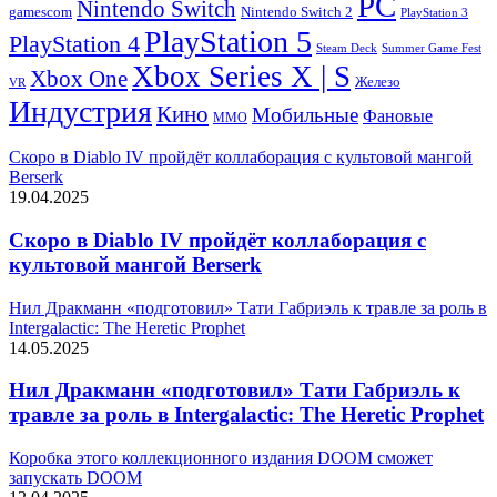
PC
Nintendo Switch
Nintendo Switch 2
gamescom
PlayStation 3
PlayStation 5
PlayStation 4
Steam Deck
Summer Game Fest
Xbox Series X | S
Xbox One
Железо
VR
Индустрия
Кино
Мобильные
Фановые
ММО
Скоро в Diablo IV пройдёт коллаборация с культовой мангой
Berserk
19.04.2025
Скоро в Diablo IV пройдёт коллаборация с
культовой мангой Berserk
Нил Дракманн «подготовил» Тати Габриэль к травле за роль в
Intergalactic: The Heretic Prophet
14.05.2025
Нил Дракманн «подготовил» Тати Габриэль к
травле за роль в Intergalactic: The Heretic Prophet
Коробка этого коллекционного издания DOOM сможет
запускать DOOM