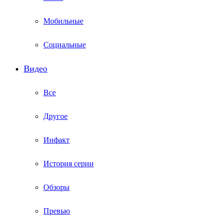
Мобильные
Социальные
Видео
Все
Другое
Инфакт
История серии
Обзоры
Превью