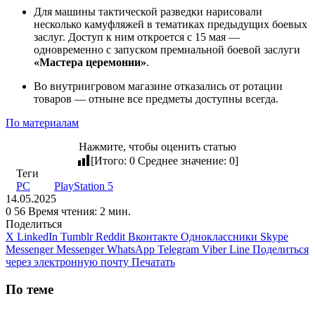
Для машины тактической разведки нарисовали
несколько камуфляжей в тематиках предыдущих боевых
заслуг. Доступ к ним откроется с 15 мая —
одновременно с запуском премиальной боевой заслуги
«Мастера церемонии»
.
Во внутриигровом магазине отказались от ротации
товаров — отныне все предметы доступны всегда.
По материалам
Нажмите, чтобы оценить статью
[Итого:
0
Среднее значение:
0
]
Теги
PC
PlayStation 5
14.05.2025
0
56
Время чтения: 2 мин.
Поделиться
X
LinkedIn
Tumblr
Reddit
Вконтакте
Одноклассники
Skype
Messenger
Messenger
WhatsApp
Telegram
Viber
Line
Поделиться
через электронную почту
Печатать
По теме