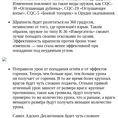
Изменения повлияют на такие виды оружия, как CQC-
30 «Оглушающая дубинка», CQC-19 «Оглушающее
копье», CQC-5 «Боевой топорик» и Орудие окапывания.
Шрапнель будет разлетаться на 360 градусов,
независимо от того, где произошёл взрыв. Таким
образом, оружие по типу R-36 «Извергатель» сможет
лучше попадать своими осколками по целям.
Эффективность шрапнели против брони тоже
изменили — она стала менее эффективной при
попадании под неудачным углом.
Поправили урон от попадания огнём и от эффектов
горения. Теперь чем больше враг, тем больше урона
он получает от горения. В то же время более крупных
врагов будет чуть сложнее поджечь. Отныне прямой
огненный урон зависит от размера врага: крупные
противники, такие как громилы, будут получать
примерно то же количество урона, что и раньше, а враги
меньшего размера будут получать меньшее количество
урона.
Самих Адских Десантников будет чуть сложнее