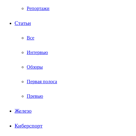
Репортажи
Статьи
Все
Интервью
Обзоры
Первая полоса
Превью
Железо
Киберспорт