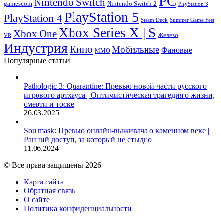
PC
Nintendo Switch
Nintendo Switch 2
gamescom
PlayStation 3
PlayStation 5
PlayStation 4
Steam Deck
Summer Game Fest
Xbox Series X | S
Xbox One
Железо
VR
Индустрия
Кино
Мобильные
Фановые
ММО
Популярные статьи
Pathologic 3: Quarantine: Превью новой части русского
игрового артхауса | Оптимистическая трагедия о жизни,
смерти и тоске
26.03.2025
Soulmask: Превью онлайн-выживача о каменном веке |
Ранний доступ, за который не стыдно
11.06.2024
© Все права защищены 2026
Карта сайта
Обратная связь
О сайте
Политика конфиденциальности