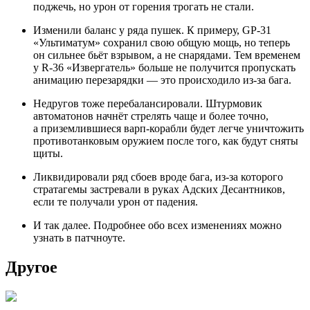
поджечь, но урон от горения трогать не стали.
Изменили баланс у ряда пушек. К примеру, GP-31
«Ультиматум» сохранил свою общую мощь, но теперь
он сильнее бьёт взрывом, а не снарядами. Тем временем
у R-36 «Извергатель» больше не получится пропускать
анимацию перезарядки — это происходило из-за бага.
Недругов тоже перебалансировали. Штурмовик
автоматонов начнёт стрелять чаще и более точно,
а приземлившиеся варп-корабли будет легче уничтожить
противотанковым оружием после того, как будут сняты
щиты.
Ликвидировали ряд сбоев вроде бага, из-за которого
стратагемы застревали в руках Адских Десантников,
если те получали урон от падения.
И так далее. Подробнее обо всех изменениях можно
узнать в патчноуте.
Другое