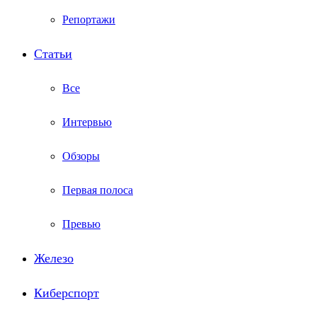
Репортажи
Статьи
Все
Интервью
Обзоры
Первая полоса
Превью
Железо
Киберспорт