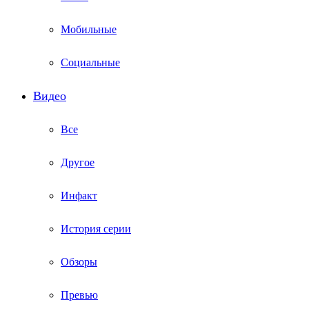
Мобильные
Социальные
Видео
Все
Другое
Инфакт
История серии
Обзоры
Превью