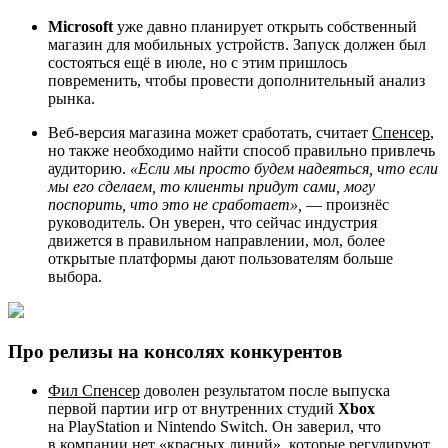
Microsoft
уже давно планирует открыть собственный
магазин для мобильных устройств. Запуск должен был
состояться ещё в июле, но с этим пришлось
повременить, чтобы провести дополнительный анализ
рынка.
Веб-версия магазина может сработать, считает
Спенсер
,
но также необходимо найти способ правильно привлечь
аудиторию.
«Если мы просто будем надеяться, что если
мы его сделаем, то клиенты придут сами, могу
поспорить, что это не сработает»,
— произнёс
руководитель. Он уверен, что сейчас индустрия
движется в правильном направлении, мол, более
открытые платформы дают пользователям больше
выбора.
Про релизы на консолях конкурентов
Фил Спенсер
доволен результатом после выпуска
первой партии игр от внутренних студий
Xbox
на PlayStation и Nintendo Switch. Он заверил, что
в компании нет «красных линий», которые регулируют,