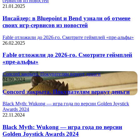
сервисов из новостей
21.01.2025
Инсайдер: в Bluepoint и Bend узнали об отмене
своих игр-сервисов из новостей
Fable отложили до 2026-го. Смотрите геймплей «пре-альфы»
26.02.2025
Fable отложили до 2026-го. Смотрите геймплей
«пре-альфы»
Concord закрыта. Покупателям вернут деньги
04.09.2024
Concord закрыта. Покупателям вернут деньги
Black Myth: Wukong — игра года по версии Golden Joystick
Awards 2024
22.11.2024
Black Myth: Wukong — игра года по версии
Golden Joystick Awards 2024