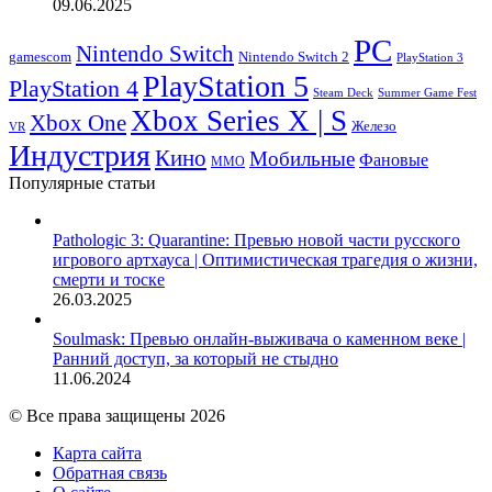
09.06.2025
PC
Nintendo Switch
Nintendo Switch 2
gamescom
PlayStation 3
PlayStation 5
PlayStation 4
Steam Deck
Summer Game Fest
Xbox Series X | S
Xbox One
Железо
VR
Индустрия
Кино
Мобильные
Фановые
ММО
Популярные статьи
Pathologic 3: Quarantine: Превью новой части русского
игрового артхауса | Оптимистическая трагедия о жизни,
смерти и тоске
26.03.2025
Soulmask: Превью онлайн-выживача о каменном веке |
Ранний доступ, за который не стыдно
11.06.2024
© Все права защищены 2026
Карта сайта
Обратная связь