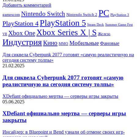
Добавить комментарий
PC
Nintendo Switch
Nintendo Switch 2
gamescom
PlayStation 3
PlayStation 5
PlayStation 4
Steam Deck
Summer Game Fest
Xbox Series X | S
Xbox One
Железо
VR
Индустрия
Кино
Мобильные
Фановые
ММО
Для сиквела Cyberpunk 2077 готовят «самую реалистичную на
сегодня систему толпы»
21.02.2025
Для сиквела Cyberpunk 2077 готовят «самую
реалистичную на сегодня систему толпы»
XDefiant официально мертва — серверы игры закрыты
05.06.2025
XDefiant официально мертва — серверы игры
закрыты
Инсайдер: в Bluepoint и Bend узнали об отмене своих игр-