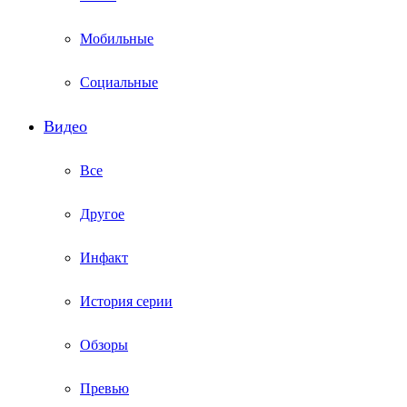
Мобильные
Социальные
Видео
Все
Другое
Инфакт
История серии
Обзоры
Превью