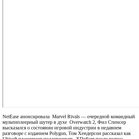
NetEase анонсировала
Marvel Rivals
— очередной командный
мультиплеерный шутер в духе
Overwatch 2
, Фил Спенсер
высказался о состоянии игровой индустрии в недавнем
разговоре с изданием Polygon, Том Хендерсон рассказал как
Ubisoft планируют поддерживать
XDefiant
после релиза,