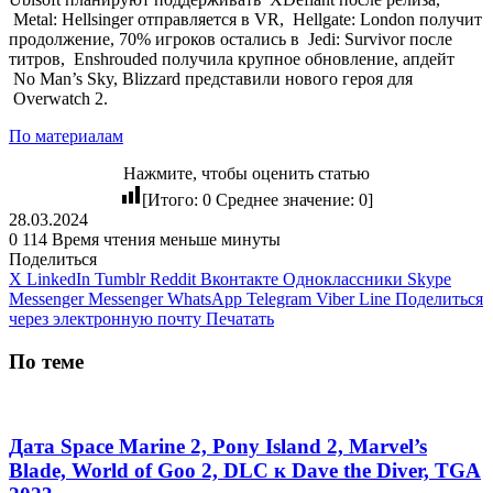
Metal: Hellsinger
отправляется в VR,
Hellgate: London
получит
продолжение, 70% игроков остались в
Jedi: Survivor
после
титров,
Enshrouded
получила крупное обновление, апдейт
No Man’s Sky
, Blizzard представили нового героя для
Overwatch 2
.
По материалам
Нажмите, чтобы оценить статью
[Итого:
0
Среднее значение:
0
]
28.03.2024
0
114
Время чтения меньше минуты
Поделиться
X
LinkedIn
Tumblr
Reddit
Вконтакте
Одноклассники
Skype
Messenger
Messenger
WhatsApp
Telegram
Viber
Line
Поделиться
через электронную почту
Печатать
По теме
Дата Space Marine 2, Pony Island 2, Marvel’s
Blade, World of Goo 2, DLC к Dave the Diver, TGA