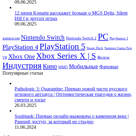
09.06.2025
12 июня Konami расскажет больше о MGS Delta, Silent
Hill f и других играх
09.06.2025
PC
Nintendo Switch
Nintendo Switch 2
gamescom
PlayStation 3
PlayStation 5
PlayStation 4
Steam Deck
Summer Game Fest
Xbox Series X | S
Xbox One
Железо
VR
Индустрия
Кино
Мобильные
Фановые
ММО
Популярные статьи
Pathologic 3: Quarantine: Превью новой части русского
игрового артхауса | Оптимистическая трагедия о жизни,
смерти и тоске
26.03.2025
Soulmask: Превью онлайн-выживача о каменном веке |
Ранний доступ, за который не стыдно
11.06.2024