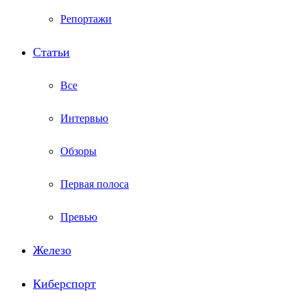
Репортажи
Статьи
Все
Интервью
Обзоры
Первая полоса
Превью
Железо
Киберспорт