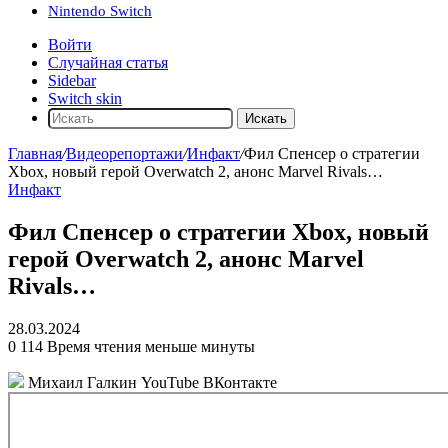
Nintendo Switch
Войти
Случайная статья
Sidebar
Switch skin
Искать
Главная
/
Видеорепортажи
/
Инфакт
/
Фил Спенсер о стратегии
Xbox, новый герой Overwatch 2, анонс Marvel Rivals…
Инфакт
Фил Спенсер о стратегии Xbox, новый
герой Overwatch 2, анонс Marvel
Rivals…
28.03.2024
0
114
Время чтения меньше минуты
Михаил Галкин
YouTube ВКонтакте