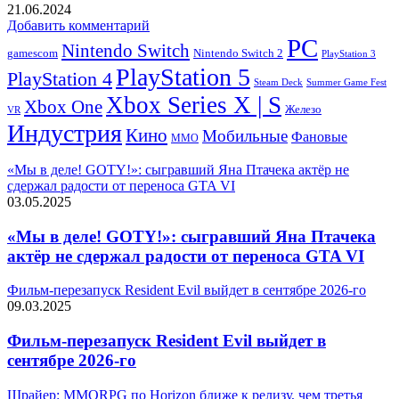
21.06.2024
Добавить комментарий
PC
Nintendo Switch
Nintendo Switch 2
gamescom
PlayStation 3
PlayStation 5
PlayStation 4
Steam Deck
Summer Game Fest
Xbox Series X | S
Xbox One
Железо
VR
Индустрия
Кино
Мобильные
Фановые
ММО
«Мы в деле! GOTY!»: сыгравший Яна Птачека актёр не
сдержал радости от переноса GTA VI
03.05.2025
«Мы в деле! GOTY!»: сыгравший Яна Птачека
актёр не сдержал радости от переноса GTA VI
Фильм-перезапуск Resident Evil выйдет в сентябре 2026-го
09.03.2025
Фильм-перезапуск Resident Evil выйдет в
сентябре 2026-го
Шрайер: MMORPG по Horizon ближе к релизу, чем третья