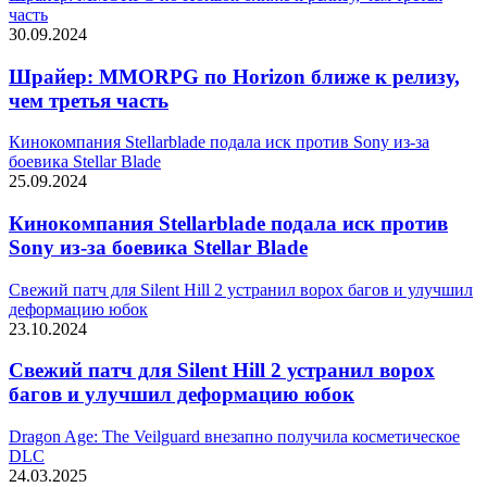
часть
30.09.2024
Шрайер: MMORPG по Horizon ближе к релизу,
чем третья часть
Кинокомпания Stellarblade подала иск против Sony из-за
боевика Stellar Blade
25.09.2024
Кинокомпания Stellarblade подала иск против
Sony из-за боевика Stellar Blade
Свежий патч для Silent Hill 2 устранил ворох багов и улучшил
деформацию юбок
23.10.2024
Свежий патч для Silent Hill 2 устранил ворох
багов и улучшил деформацию юбок
Dragon Age: The Veilguard внезапно получила косметическое
DLC
24.03.2025