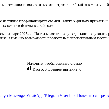
ить возможность воплотить этот потрясающий тайтл в жизнь — бо
е частично профинансирует съёмки. Также к фильму причастн
ых релизов фирмы в 2026 году.
ь в январе 2025-го. На тот момент вокруг адаптации кружили с
шиза, а именно возможность поработать с перспективным поста
Нажмите, чтобы оценить статью
[Итого:
0
Среднее значение:
0
]
enger
Messenger
WhatsApp
Telegram
Viber
Line
Поделиться через 