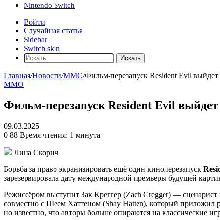
Nintendo Switch
Войти
Случайная статья
Sidebar
Switch skin
Искать
Главная
/
Новости
/
ММО
/
Фильм-перезапуск Resident Evil выйдет 
ММО
Фильм-перезапуск Resident Evil выйдет 
09.03.2025
0
88
Время чтения: 1 минута
Лина Скорич
Борьба за право экранизировать ещё один киноперезапуск
Resi
зарезервировала дату международной премьеры будущей картин
Режиссёром выступит
Зак Креггер
(Zach Cregger) — сценарист
совместно с
Шеем Хаттеном
(Shay Hatten), который приложил р
но известно, что авторы больше опираются на классические и