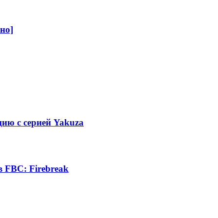
но]
ию с серией Yakuza
 FBC: Firebreak