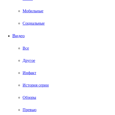
Мобильные
Социальные
Видео
Все
Другое
Инфакт
История серии
Обзоры
Превью