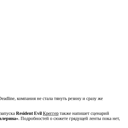
eadline, компания не стала тянуть резину и сразу же
езапуска
Resident Evil
Креггер
также напишет сценарий
алерина»
. Подробностей о сюжете грядущей ленты пока нет,