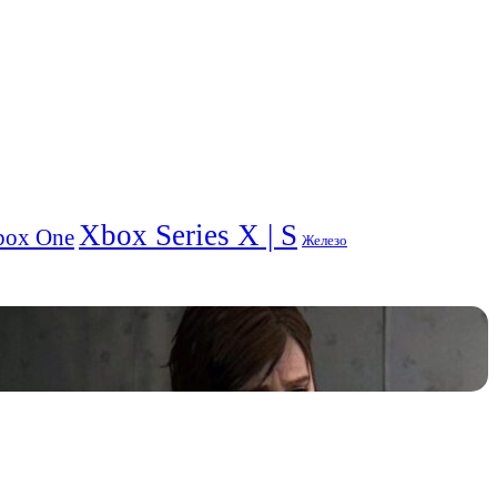
Xbox Series X | S
box One
Железо