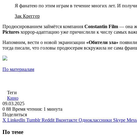
Я фанатею по этим играм в течение многих лет. И получ
Зак Креггер
Продюсированием займётся компания
Constantin Film
— она ж
Pictures
хоррор-адаптацию уже причислили к числу самых важн
Напомним, вести о новой экранизации
«Обители зла»
появилис
тогда писали, что головы продюсерам вскружила не сама фран
По материалам
Теги
Кино
09.03.2025
0
88
Время чтения: 1 минута
Поделиться
X
LinkedIn
Tumblr
Reddit
Вконтакте
Одноклассники
Skype
Mess
По теме