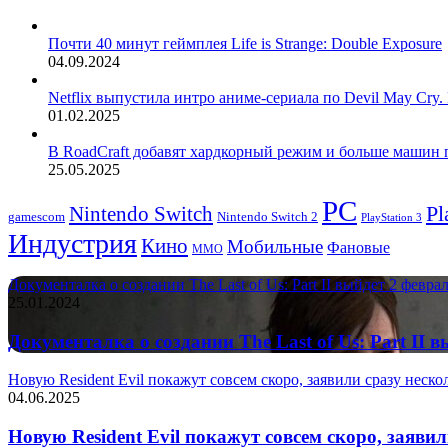
Почти 40 минут геймплея Life is Strange: Double Exposure
04.09.2024
Netflix выпустила интро аниме-сериала по Devil May Cry.
01.02.2025
В RoadCraft добавят хардкорный режим и больше машин п
25.05.2025
PC
Nintendo Switch
Pl
Nintendo Switch 2
gamescom
PlayStation 3
Индустрия
Кино
Мобильные
Фановые
ММО
Документалка о создании The Last of Us: Part II выйдет 2 февра
25.01.2024
Документалка о создании The Last of Us: Part II 
Новую Resident Evil покажут совсем скоро, заявили сразу неск
04.06.2025
Новую Resident Evil покажут совсем скоро, заяви