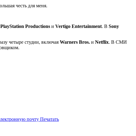
льшая честь для меня.
ы
PlayStation Productions
и
Vertigo Entertainment
. В
Sony
разу четыре студии, включая
Warners Bros.
и
Netflix
. В СМИ
новщиком.
электронную почту
Печатать