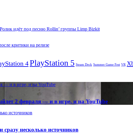
 Ролик идёт под песню Rollin’ группы Limp Bizkit
осле критики на релизе
PlayStation 5
ayStation 4
X
Steam Deck
VR
Summer Game Fest
ля — и в игре, и на YouTube
выйдет 2 февраля — и в игре, и на YouTube
олько источников
ли сразу несколько источников