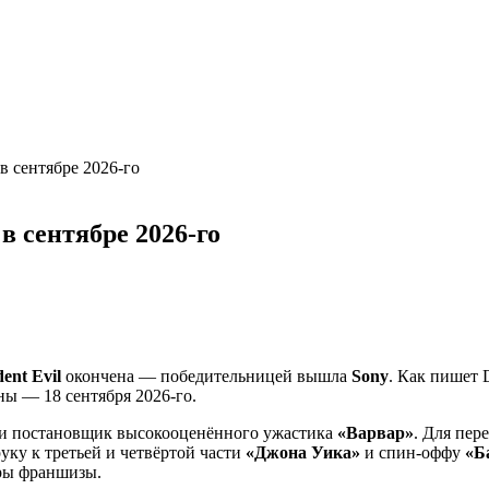
в сентябре 2026-го
в сентябре 2026-го
dent Evil
окончена — победительницей вышла
Sony
. Как пишет D
ы — 18 сентября 2026-го.
 и постановщик высокооценённого ужастика
«Варвар»
. Для пер
уку к третьей и четвёртой части
«Джона Уика»
и спин-оффу
«Б
гры франшизы.