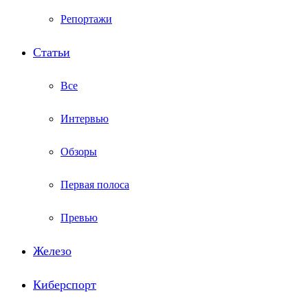
Репортажи
Статьи
Все
Интервью
Обзоры
Первая полоса
Превью
Железо
Киберспорт