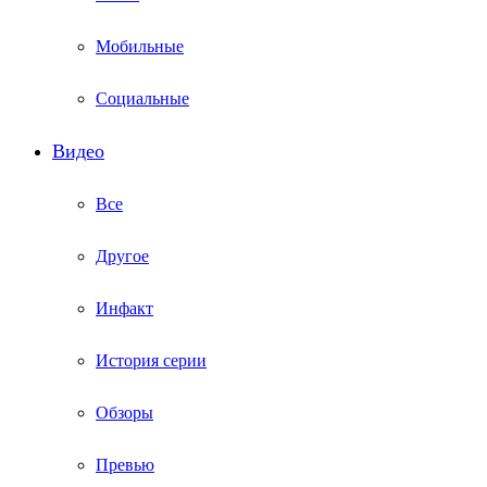
Мобильные
Социальные
Видео
Все
Другое
Инфакт
История серии
Обзоры
Превью