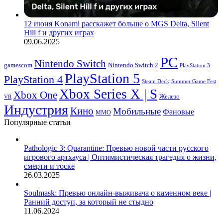
12 июня Konami расскажет больше о MGS Delta, Silent
Hill f и других играх
09.06.2025
PC
Nintendo Switch
Nintendo Switch 2
gamescom
PlayStation 3
PlayStation 5
PlayStation 4
Steam Deck
Summer Game Fest
Xbox Series X | S
Xbox One
Железо
VR
Индустрия
Кино
Мобильные
Фановые
ММО
Популярные статьи
Pathologic 3: Quarantine: Превью новой части русского
игрового артхауса | Оптимистическая трагедия о жизни,
смерти и тоске
26.03.2025
Soulmask: Превью онлайн-выживача о каменном веке |
Ранний доступ, за который не стыдно
11.06.2024