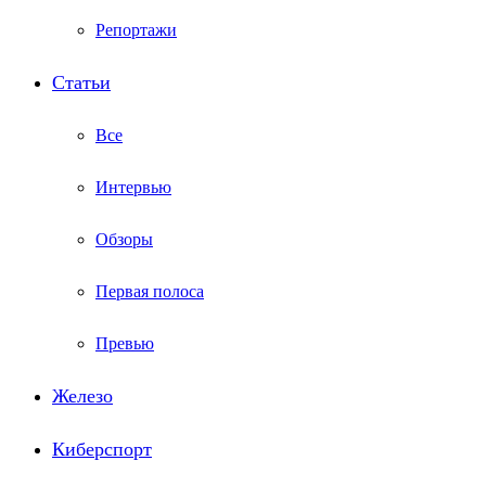
Репортажи
Статьи
Все
Интервью
Обзоры
Первая полоса
Превью
Железо
Киберспорт