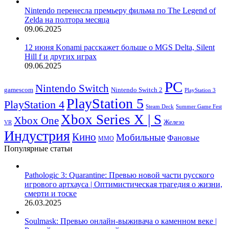
Nintendo перенесла премьеру фильма по The Legend of
Zelda на полтора месяца
09.06.2025
12 июня Konami расскажет больше о MGS Delta, Silent
Hill f и других играх
09.06.2025
PC
Nintendo Switch
Nintendo Switch 2
gamescom
PlayStation 3
PlayStation 5
PlayStation 4
Steam Deck
Summer Game Fest
Xbox Series X | S
Xbox One
Железо
VR
Индустрия
Кино
Мобильные
Фановые
ММО
Популярные статьи
Pathologic 3: Quarantine: Превью новой части русского
игрового артхауса | Оптимистическая трагедия о жизни,
смерти и тоске
26.03.2025
Soulmask: Превью онлайн-выживача о каменном веке |