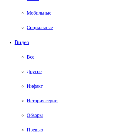
Мобильные
Социальные
Видео
Все
Другое
Инфакт
История серии
Обзоры
Превью