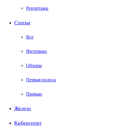
Репортажи
Статьи
Все
Интервью
Обзоры
Первая полоса
Превью
Железо
Киберспорт