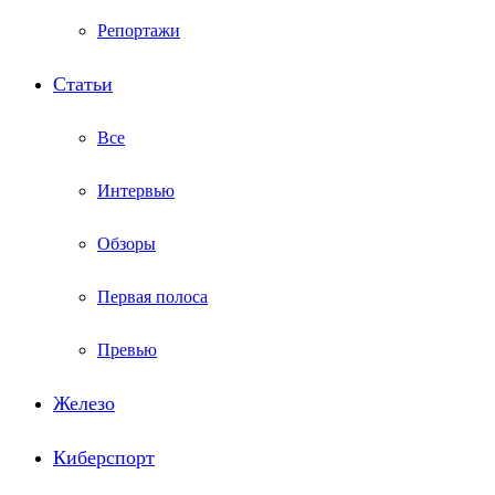
Репортажи
Статьи
Все
Интервью
Обзоры
Первая полоса
Превью
Железо
Киберспорт