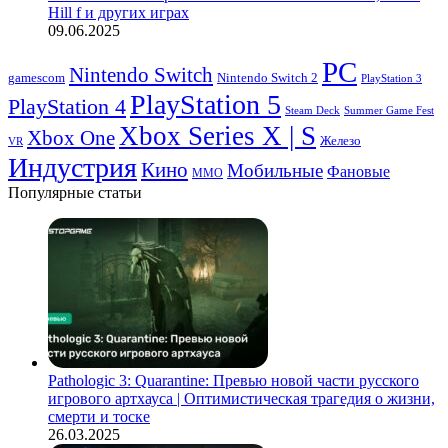
Hill f и других играх
09.06.2025
PC
Nintendo Switch
Nintendo Switch 2
gamescom
PlayStation 3
PlayStation 5
PlayStation 4
Steam Deck
Summer Game Fest
Xbox Series X | S
Xbox One
Железо
VR
Индустрия
Кино
Мобильные
Фановые
ММО
Популярные статьи
Pathologic 3: Quarantine: Превью новой части русского
игрового артхауса | Оптимистическая трагедия о жизни,
смерти и тоске
26.03.2025