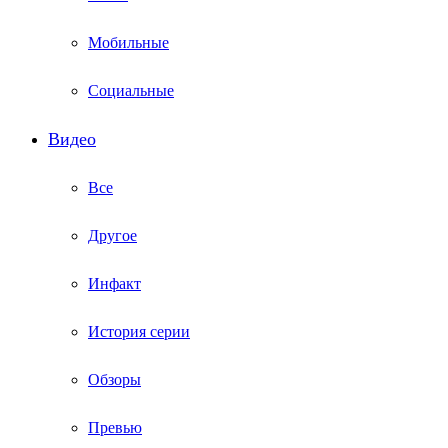
Мобильные
Социальные
Видео
Все
Другое
Инфакт
История серии
Обзоры
Превью