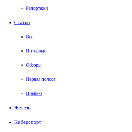
Репортажи
Статьи
Все
Интервью
Обзоры
Первая полоса
Превью
Железо
Киберспорт