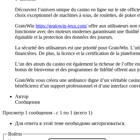
Découvrez l’univers unique du casino en ligne sur le site offic
choix exceptionnel de machines à sous, de roulettes, de poker et
GratoWin
https://gratowin-jeux.com/
offre aux utilisateurs non 
fonctionne avec des moteurs modernes garantissant une fluidité 
équitable et la protection des données des joueurs.
La sécurité des utilisateurs est une priorité pour GratoWin. L’ut
financières. De plus, la licence et la certification de la platefor
L’un des atouts du casino est également la richesse de l’offre 
bonus de bienvenue et des programmes de fidélité offrent aux j
GratoWin vous créera une ambiance digne d’un véritable casino
bénéficierez d’un support professionnel et d’une interface convi
Автор
Сообщения
Просмотр 1 сообщения - с 1 по 1 (всего 1)
Для ответа в этой теме необходимо авторизоваться.
Войти