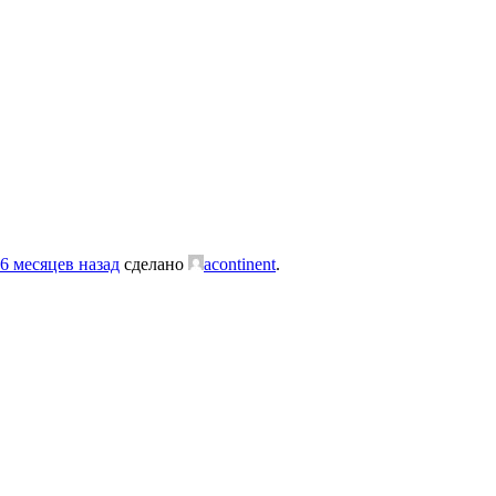
6 месяцев назад
сделано
acontinent
.