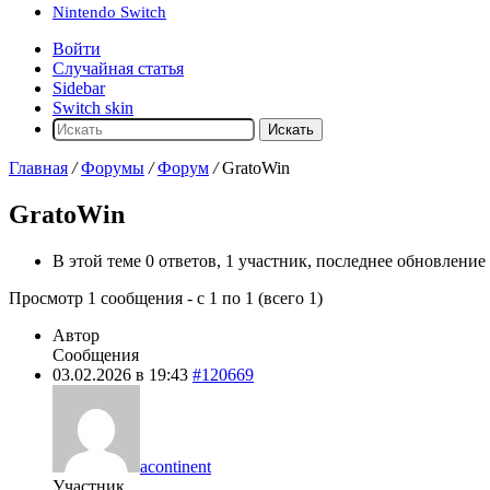
Nintendo Switch
Войти
Случайная статья
Sidebar
Switch skin
Искать
Главная
/
Форумы
/
Форум
/
GratoWin
GratoWin
В этой теме 0 ответов, 1 участник, последнее обновление
Просмотр 1 сообщения - с 1 по 1 (всего 1)
Автор
Сообщения
03.02.2026 в 19:43
#120669
acontinent
Участник