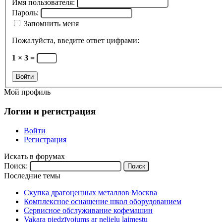
Имя пользователя:
Пароль:
Запомнить меня
Пожалуйста, введите ответ цифрами:
1 × 3 =
Войти
Мой профиль
Логин и регистрация
Войти
Регистрация
Искать в форумах
Поиск:
Последние темы
Скупка драгоценных металлов Москва
Комплексное оснащение школ оборудованием
Сервисное обслуживание кофемашин
Vakara piedzīvojums ar nelielu laimestu