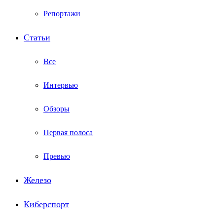
Репортажи
Статьи
Все
Интервью
Обзоры
Первая полоса
Превью
Железо
Киберспорт