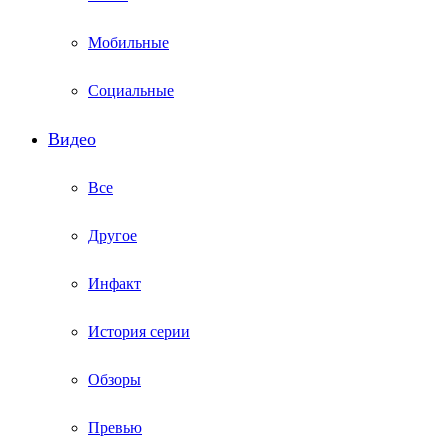
Мобильные
Социальные
Видео
Все
Другое
Инфакт
История серии
Обзоры
Превью