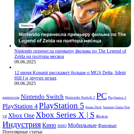
Nintendo перенесла премьеру фильма по The Legend of
Zelda на полтора месяца
09.06.2025
12 июня Konami расскажет больше о MGS Delta, Silent
Hill f и других играх
09.06.2025
PC
Nintendo Switch
Nintendo Switch 2
gamescom
PlayStation 3
PlayStation 5
PlayStation 4
Steam Deck
Summer Game Fest
Xbox Series X | S
Xbox One
Железо
VR
Индустрия
Кино
Мобильные
Фановые
ММО
Популярные статьи