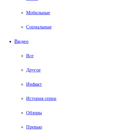
Мобильные
Социальные
Видео
Все
Другое
Инфакт
История серии
Обзоры
Превью