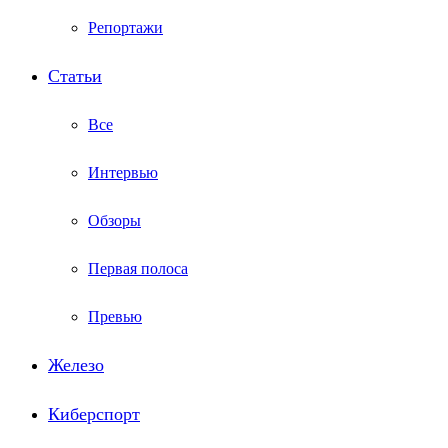
Репортажи
Статьи
Все
Интервью
Обзоры
Первая полоса
Превью
Железо
Киберспорт