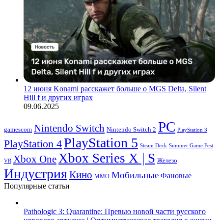
12 июня Konami расскажет больше о MGS Delta, Silent
Hill f и других играх
09.06.2025
PC
Nintendo Switch
Nintendo Switch 2
gamescom
PlayStation 3
PlayStation 5
PlayStation 4
Steam Deck
Summer Game Fest
Xbox Series X | S
Xbox One
Железо
VR
Индустрия
Кино
Мобильные
Фановые
ММО
Популярные статьи
Pathologic 3: Quarantine: Превью новой части русского