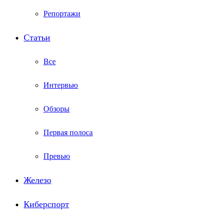
Репортажи
Статьи
Все
Интервью
Обзоры
Первая полоса
Превью
Железо
Киберспорт