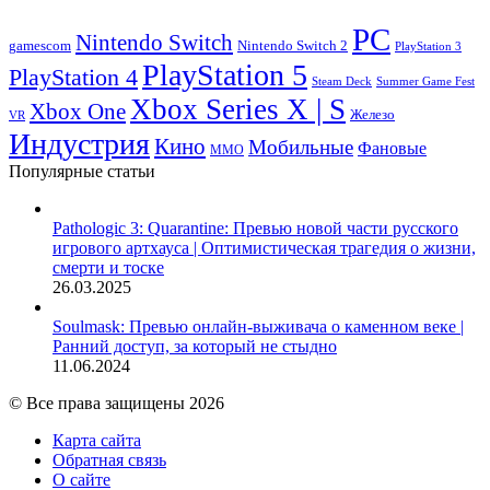
PC
Nintendo Switch
Nintendo Switch 2
gamescom
PlayStation 3
PlayStation 5
PlayStation 4
Steam Deck
Summer Game Fest
Xbox Series X | S
Xbox One
Железо
VR
Индустрия
Кино
Мобильные
Фановые
ММО
Популярные статьи
Pathologic 3: Quarantine: Превью новой части русского
игрового артхауса | Оптимистическая трагедия о жизни,
смерти и тоске
26.03.2025
Soulmask: Превью онлайн-выживача о каменном веке |
Ранний доступ, за который не стыдно
11.06.2024
© Все права защищены 2026
Карта сайта
Обратная связь
О сайте