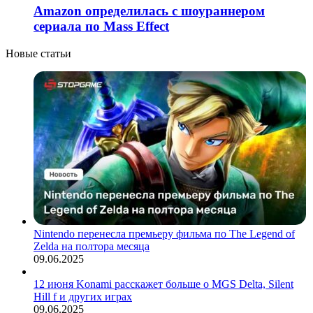
Amazon определилась с шоураннером
сериала по Mass Effect
Новые статьи
Nintendo перенесла премьеру фильма по The Legend of
Zelda на полтора месяца
09.06.2025
12 июня Konami расскажет больше о MGS Delta, Silent
Hill f и других играх
09.06.2025