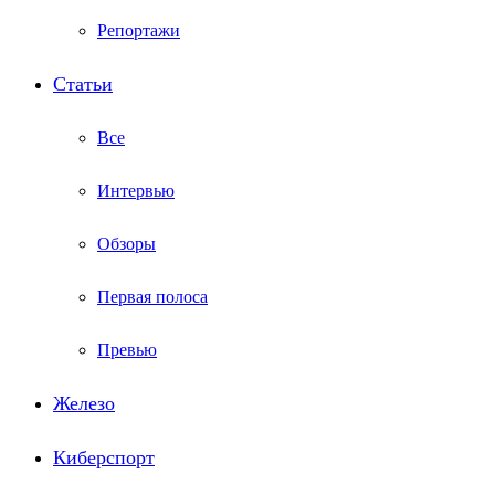
Репортажи
Статьи
Все
Интервью
Обзоры
Первая полоса
Превью
Железо
Киберспорт