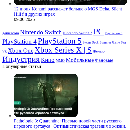
12 июня Konami расскажет больше о MGS Delta, Silent
Hill f и других играх
09.06.2025
PC
Nintendo Switch
Nintendo Switch 2
gamescom
PlayStation 3
PlayStation 5
PlayStation 4
Steam Deck
Summer Game Fest
Xbox Series X | S
Xbox One
Железо
VR
Индустрия
Кино
Мобильные
Фановые
ММО
Популярные статьи
Pathologic 3: Quarantine: Превью новой части русского
игрового артхауса | Оптимистическая трагедия о жизни,