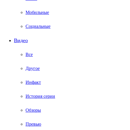
Мобильные
Социальные
Видео
Все
Другое
Инфакт
История серии
Обзоры
Превью