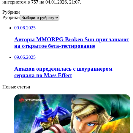
интернетом в
757
на 04.01.2026, 21:07.
Рубрики
Рубрики
09.06.2025
Авторы MMORPG Broken Sun приглашают
на открытое бета-тестирование
09.06.2025
Amazon определилась с шоураннером
сериала по Mass Effect
Новые статьи