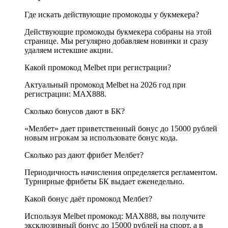
Где искать действующие промокоды у букмекера?
Действующие промокоды букмекера собраны на этой
странице. Мы регулярно добавляем новинки и сразу
удаляем истекшие акции.
Какой промокод Melbet при регистрации?
Актуальный промокод Melbet на 2026 год при
регистрации: MAX888.
Сколько бонусов дают в БК?
«Мелбет» дает приветственный бонус до 15000 рублей
новым игрокам за использовате бонус кода.
Сколько раз дают фрибет Мелбет?
Периодичность начисления определяется регламентом.
Турнирные фрибеты БК выдает еженедельно.
Какой бонус даёт промокод Мелбет?
Используя Melbet промокод: MAX888, вы получите
эксклюзивный бонус до 15000 рублей на спорт, а в