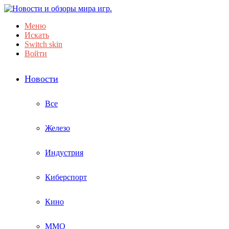
Меню
Искать
Switch skin
Войти
Новости
Все
Железо
Индустрия
Киберспорт
Кино
ММО