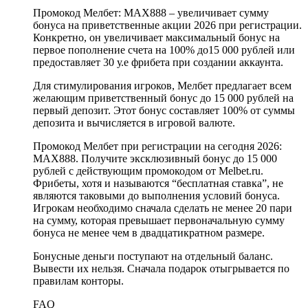
Промокод Мелбет: MAX888 – увеличивает сумму
бонуса на приветственные акции 2026 при регистрации.
Конкретно, он увеличивает максимальный бонус на
первое пополнение счета на 100% до15 000 рублей или
предоставляет 30 у.е фрибета при создании аккаунта.
Для стимулирования игроков, Мелбет предлагает всем
желающим приветственный бонус до 15 000 рублей на
первый депозит. Этот бонус составляет 100% от суммы
депозита и вычисляется в игровой валюте.
Промокод Мелбет при регистрации на сегодня 2026:
MAX888. Получите эксклюзивный бонус до 15 000
рублей с действующим промокодом от Melbet.ru.
Фрибеты, хотя и называются “бесплатная ставка”, не
являются таковыми до выполнения условий бонуса.
Игрокам необходимо сначала сделать не менее 20 пари
на сумму, которая превышает первоначальную сумму
бонуса не менее чем в двадцатикратном размере.
Бонусные деньги поступают на отдельный баланс.
Вывести их нельзя. Сначала подарок отыгрывается по
правилам конторы.
FAQ