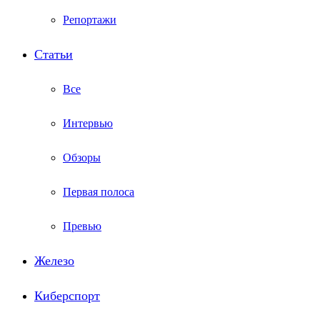
Репортажи
Статьи
Все
Интервью
Обзоры
Первая полоса
Превью
Железо
Киберспорт