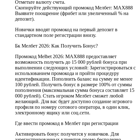
Отметьте валюту счета.
Скопируйте действующий промокод Мелбет: MAX888
Выявите поощрение (фрибет или увеличенный % на
депозит).
Новички вводят промокод на первый депозит в
стандартном поле регистрации внизу.
Бк Мелбет 2026: Как Получить Бонус?
Промокод Melbet 2026: MAX888 предоставляет
возможность получить до 15 000 рублей бонуса при
выполнении следующих условий: Зарегистрироваться с
использованием промокода и пройти процедуру
идентификации. Пополнить баланс на сумму не менее
100 рублей. Получить бонус в размере 100% от суммы
пополнения (максимальная сумма бонуса составляет 15
000 рублей). Стать игроком Мелбет сможет любой
желающий. Для вас будет доступно создание игрового
профиля по номеру сотового оператора, в один клик,
электронному ящику или соц.сети.
Где ввести промокод в Мелбет при регистрации
Активировать бонус получится у новичков. Для
зарегистрированных клиентов промо бесполезно.