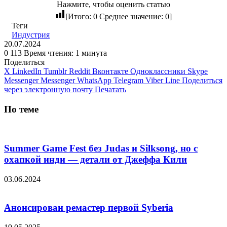
Нажмите, чтобы оценить статью
[Итого:
0
Среднее значение:
0
]
Теги
Индустрия
20.07.2024
0
113
Время чтения: 1 минута
Поделиться
X
LinkedIn
Tumblr
Reddit
Вконтакте
Одноклассники
Skype
Messenger
Messenger
WhatsApp
Telegram
Viber
Line
Поделиться
через электронную почту
Печатать
По теме
Summer Game Fest без Judas и Silksong, но с
охапкой инди — детали от Джеффа Кили
03.06.2024
Анонсирован ремастер первой Syberia