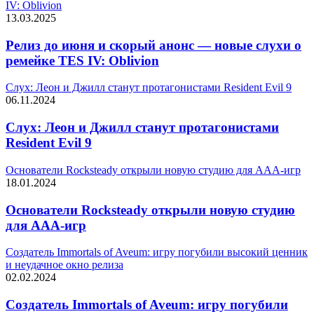
IV: Oblivion
13.03.2025
Релиз до июня и скорый анонс — новые слухи о
ремейке TES IV: Oblivion
Слух: Леон и Джилл станут протагонистами Resident Evil 9
06.11.2024
Слух: Леон и Джилл станут протагонистами
Resident Evil 9
Основатели Rocksteady открыли новую студию для AAA-игр
18.01.2024
Основатели Rocksteady открыли новую студию
для AAA-игр
Создатель Immortals of Aveum: игру погубили высокий ценник
и неудачное окно релиза
02.02.2024
Создатель Immortals of Aveum: игру погубили