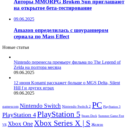
Авторы MMORPG Broken Sun приглашают
на открытое бета-тестирование
09.06.2025
Amazon определилась с шоураннером
сериала по Mass Effect
Новые статьи
Nintendo перенесла премьеру фильма по The Legend of
Zelda на полтора месяца
09.06.2025
12 июня Konami расскажет больше о MGS Delta, Silent
Hill f и других играх
09.06.2025
PC
Nintendo Switch
Nintendo Switch 2
gamescom
PlayStation 3
PlayStation 5
PlayStation 4
Steam Deck
Summer Game Fest
Xbox Series X | S
Xbox One
Железо
VR