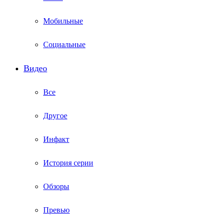
Мобильные
Социальные
Видео
Все
Другое
Инфакт
История серии
Обзоры
Превью