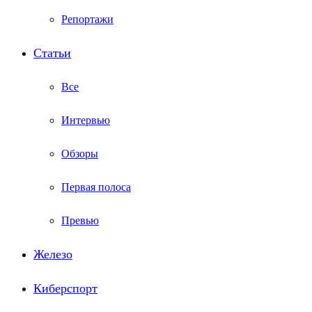
Репортажи
Статьи
Все
Интервью
Обзоры
Первая полоса
Превью
Железо
Киберспорт