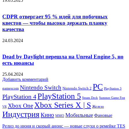
19.05.2025
CDPR отвергает 95 % идей для побочных
квестов — чтобы высоко держать планку
качества
24.03.2024
Dead by Daylight перешла на Unreal Engine 5, но
есть нюансы
25.04.2024
Добавить комментарий
PC
Nintendo Switch
Nintendo Switch 2
gamescom
PlayStation 3
PlayStation 5
PlayStation 4
Steam Deck
Summer Game Fest
Xbox Series X | S
Xbox One
Железо
VR
Индустрия
Кино
Мобильные
Фановые
ММО
Релиз до июня и скорый анонс — новые слухи о ремейке TES