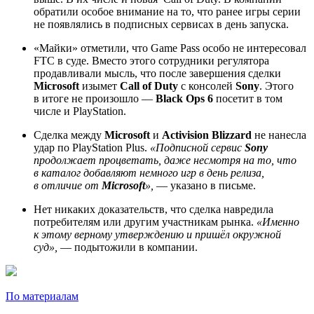
обратили особое внимание на то, что ранее игры серии
не появлялись в подписных сервисах в день запуска.
«Майки» отметили, что Game Pass особо не интересовал
FTC в суде. Вместо этого сотрудники регулятора
продавливали мысль, что после завершения сделки
Microsoft
изымет
Call of Duty
с консолей
Sony
. Этого
в итоге не произошло —
Black Ops 6
посетит в том
числе и PlayStation.
Сделка между
Microsoft
и
Activision Blizzard
не нанесла
удар по PlayStation Plus.
«Подписной сервис
Sony
продолжает процветать, даже несмотря на то, что
в каталог добавляют немного игр в день релиза,
в отличие от
Microsoft
»,
— указано в письме.
Нет никаких доказательств, что сделка навредила
потребителям или другим участникам рынка.
«Именно
к этому верному утверждению и пришёл окружной
суд»,
— подытожили в компании.
По материалам