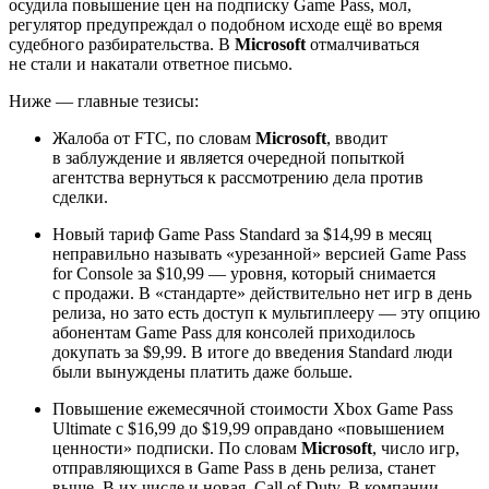
осудила повышение цен на подписку Game Pass, мол,
регулятор предупреждал о подобном исходе ещё во время
судебного разбирательства. В
Microsoft
отмалчиваться
не стали и накатали ответное письмо.
Ниже — главные тезисы:
Жалоба от FTC, по словам
Microsoft
, вводит
в заблуждение и является очередной попыткой
агентства вернуться к рассмотрению дела против
сделки.
Новый тариф Game Pass Standard за $14,99 в месяц
неправильно называть «урезанной» версией Game Pass
for Console за $10,99 — уровня, который снимается
с продажи. В «стандарте» действительно нет игр в день
релиза, но зато есть доступ к мультиплееру — эту опцию
абонентам Game Pass для консолей приходилось
докупать за $9,99. В итоге до введения Standard люди
были вынуждены платить даже больше.
Повышение ежемесячной стоимости Xbox Game Pass
Ultimate с $16,99 до $19,99 оправдано «повышением
ценности» подписки. По словам
Microsoft
, число игр,
отправляющихся в Game Pass в день релиза, станет
выше. В их числе и новая
Call of Duty
. В компании