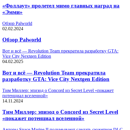
«Фоллаут» пролетел мимо главных наград на
«Эмми»
Обзор Palworld
02.02.2024
Обзор Palworld
Вот и всё — Revolution Team прекратила разработку GTA:
Vice City Nextgen Edition
04.02.2025
Вот и всё — Revolution Team прекратила
разработку GTA: Vice City Nextgen Edition
Тим Миллер: эпизод о Concord из Secret Level «покажет
потенциал вселенной»
14.11.2024
Тим Миллер: эпизод о Concord из Secret Level
«покажет потенциал вселенной»
Авторы Space Marine II подумывают сделать сюжетное DLC