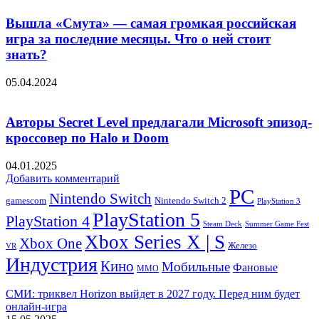
Вышла «Смута» — самая громкая российская
игра за последние месяцы. Что о ней стоит
знать?
05.04.2024
Авторы Secret Level предлагали Microsoft эпизод-
кроссовер по Halo и Doom
04.01.2025
Добавить комментарий
PC
Nintendo Switch
Nintendo Switch 2
gamescom
PlayStation 3
PlayStation 5
PlayStation 4
Steam Deck
Summer Game Fest
Xbox Series X | S
Xbox One
Железо
VR
Индустрия
Кино
Мобильные
Фановые
ММО
СМИ: триквел Horizon выйдет в 2027 году. Перед ним будет
онлайн-игра