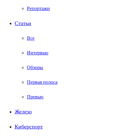
Репортажи
Статьи
Все
Интервью
Обзоры
Первая полоса
Превью
Железо
Киберспорт