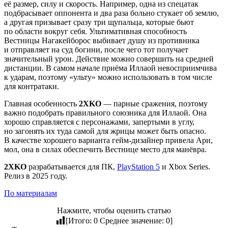
её размер, силу и скорость. Например, одна из спецатак
подбрасывает оппонента и два раза больно стукает об землю,
а другая призывает сразу три щупальца, которые бьют
по области вокруг себя. Ультимативная способность
Вестницы Нагакейборос выбивает душу из противника
и отправляет на суд богини, после чего тот получает
значительный урон. Действие можно совершить на средней
дистанции. В самом начале приёма Иллаой невосприимчива
к ударам, поэтому «ульту» можно использовать в том числе
для контратаки.
Главная особенность
2XKO
— парные сражения, поэтому
важно подобрать правильного союзника для Иллаой. Она
хорошо справляется с персонажами, запертыми в углу,
но загонять их туда самой для жрицы может быть опасно.
В качестве хорошего варианта гейм-дизайнер привела Ари,
мол, она в силах обеспечить Вестнице место для манёвра.
2XKO
разрабатывается для ПК,
PlayStation 5
и Xbox Series.
Релиз в 2025 году.
По материалам
Нажмите, чтобы оценить статью
[Итого:
0
Среднее значение:
0
]