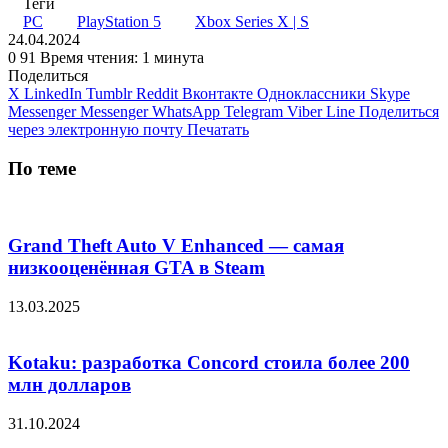
Теги
PC
PlayStation 5
Xbox Series X | S
24.04.2024
0
91
Время чтения: 1 минута
Поделиться
X
LinkedIn
Tumblr
Reddit
Вконтакте
Одноклассники
Skype
Messenger
Messenger
WhatsApp
Telegram
Viber
Line
Поделиться
через электронную почту
Печатать
По теме
Grand Theft Auto V Enhanced — самая
низкооценённая GTA в Steam
13.03.2025
Kotaku: разработка Concord стоила более 200
млн долларов
31.10.2024