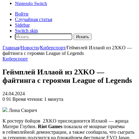
Nintendo Switch
Войти
Случайная статья
Sidebar
Switch skin
Искать
Главная
/
Новости
/
Киберспорт
/
Геймплей Иллаой из 2XKO —
файтинга с героями League of Legends
Киберспорт
Геймплей Иллаой из 2XKO —
файтинга с героями League of Legends
24.04.2024
0
91
Время чтения: 1 минута
Лина Скорич
К ростеру бойцов
2XKO
присоединится Иллаой — жрица
Матери Глубин.
Riot Games
показала её мощные приёмы
в геймплейной демонстрации, а также сообщила, что сыграть
за героиню получится на ближайшем фестивале EVO Japan.