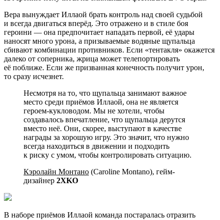
Вера вынуждает Иллаой брать контроль над своей судьбой
и всегда двигаться вперёд. Это отражено и в стиле боя
героини — она предпочитает нападать первой, её удары
наносят много урона, а призываемые водяные щупальца
сбивают комбинации противников. Если «тентакля» окажется
далеко от соперника, жрица может телепортировать
её поближе. Если же призванная конечность получит урон,
то сразу исчезнет.
Несмотря на то, что щупальца занимают важное
место среди приёмов Иллаой, она не является
героем-кукловодом. Мы не хотели, чтобы
создавалось впечатление, что щупальца дерутся
вместо неё. Они, скорее, выступают в качестве
награды за хорошую игру. Это значит, что нужно
всегда находиться в движении и подходить
к риску с умом, чтобы контролировать ситуацию.
Кэролайн Монтано
(Caroline Montano), гейм-
дизайнер
2XKO
В наборе приёмов Иллаой команда постаралась отразить