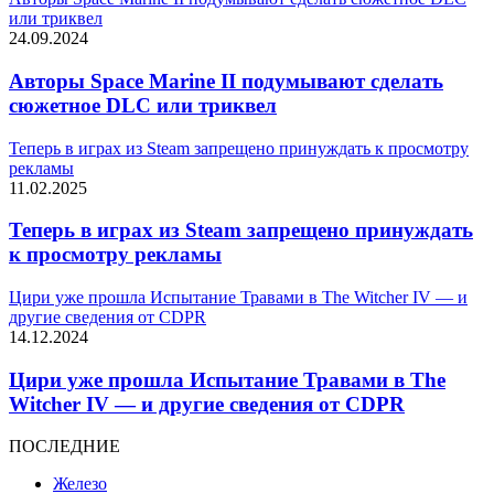
или триквел
24.09.2024
Авторы Space Marine II подумывают сделать
сюжетное DLC или триквел
Теперь в играх из Steam запрещено принуждать к просмотру
рекламы
11.02.2025
Теперь в играх из Steam запрещено принуждать
к просмотру рекламы
Цири уже прошла Испытание Травами в The Witcher IV — и
другие сведения от CDPR
14.12.2024
Цири уже прошла Испытание Травами в The
Witcher IV — и другие сведения от CDPR
ПОСЛЕДНИЕ
Железо