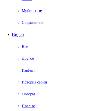
Мобильные
Социальные
Видео
Все
Другое
Инфакт
История серии
Обзоры
Превью