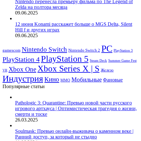
Nintendo перенесла премьеру фильма по The Legend of
Zelda на полтора месяца
09.06.2025
12 июня Konami расскажет больше о MGS Delta, Silent
Hill f и других играх
09.06.2025
PC
Nintendo Switch
Nintendo Switch 2
gamescom
PlayStation 3
PlayStation 5
PlayStation 4
Steam Deck
Summer Game Fest
Xbox Series X | S
Xbox One
Железо
VR
Индустрия
Кино
Мобильные
Фановые
ММО
Популярные статьи
Pathologic 3: Quarantine: Превью новой части русского
игрового артхауса | Оптимистическая трагедия о жизни,
смерти и тоске
26.03.2025
Soulmask: Превью онлайн-выживача о каменном веке |
Ранний доступ, за который не стыдно