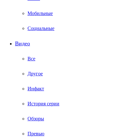
Мобильные
Социальные
Видео
Все
Другое
Инфакт
История серии
Обзоры
Превью