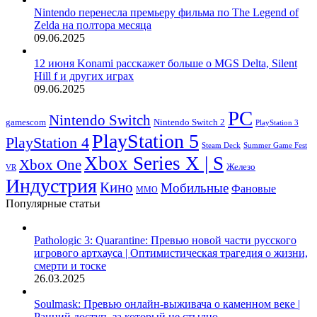
Nintendo перенесла премьеру фильма по The Legend of
Zelda на полтора месяца
09.06.2025
12 июня Konami расскажет больше о MGS Delta, Silent
Hill f и других играх
09.06.2025
PC
Nintendo Switch
Nintendo Switch 2
gamescom
PlayStation 3
PlayStation 5
PlayStation 4
Steam Deck
Summer Game Fest
Xbox Series X | S
Xbox One
Железо
VR
Индустрия
Кино
Мобильные
Фановые
ММО
Популярные статьи
Pathologic 3: Quarantine: Превью новой части русского
игрового артхауса | Оптимистическая трагедия о жизни,
смерти и тоске
26.03.2025
Soulmask: Превью онлайн-выживача о каменном веке |
Ранний доступ, за который не стыдно