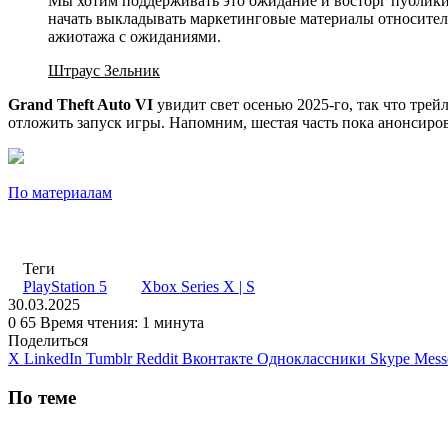
Мы хотим поддерживать это ожидание и восторг публики.
начать выкладывать маркетинговые материалы относительн
ажиотажа с ожиданиями.
Штраус Зельник
Grand Theft Auto VI
увидит свет осенью 2025-го, так что трей
отложить запуск игры. Напомним, шестая часть пока анонсиро
По материалам
Теги
PlayStation 5
Xbox Series X | S
30.03.2025
0
65
Время чтения: 1 минута
Поделиться
X
LinkedIn
Tumblr
Reddit
Вконтакте
Одноклассники
Skype
Mess
По теме