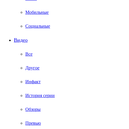
Мобильные
Социальные
Видео
Все
Другое
Инфакт
История серии
Обзоры
Превью