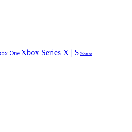
Xbox Series X | S
box One
Железо