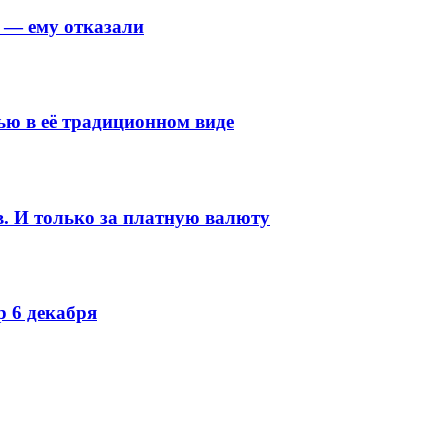
4 — ему отказали
ью в её традиционном виде
в. И только за платную валюту
р 6 декабря