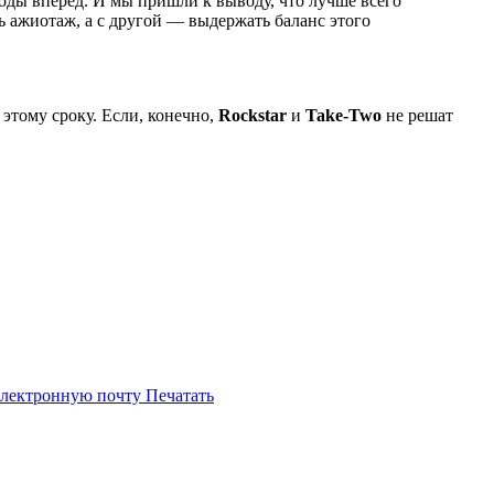
оды вперёд. И мы пришли к выводу, что лучше всего
ь ажиотаж, а с другой — выдержать баланс этого
этому сроку. Если, конечно,
Rockstar
и
Take-Two
не решат
электронную почту
Печатать