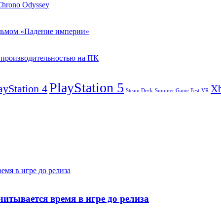
hrono Odyssey
ильмом «Падение империи»
 с производительностью на ПК
PlayStation 5
ayStation 4
X
Steam Deck
VR
Summer Game Fest
емя в игре до релиза
итывается время в игре до релиза