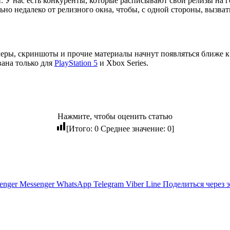
 У нас есть конкуренты, которые расписывают свои релизы на г
о недалеко от релизного окна, чтобы, с одной стороны, вызват
леры, скриншоты и прочие материалы начнут появляться ближе к 
вана только для
PlayStation 5
и Xbox Series.
Нажмите, чтобы оценить статью
[Итого:
0
Среднее значение:
0
]
enger
Messenger
WhatsApp
Telegram
Viber
Line
Поделиться через 