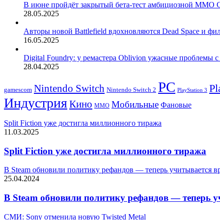
В июне пройдёт закрытый бета-тест амбициозной MMO C
28.05.2025
Авторы новой Battlefield вдохновляются Dead Space и ф
16.05.2025
Digital Foundry: у ремастера Oblivion ужасные проблемы
28.04.2025
PC
Nintendo Switch
Pl
Nintendo Switch 2
gamescom
PlayStation 3
Индустрия
Кино
Мобильные
Фановые
ММО
Split Fiction уже достигла миллионного тиража
11.03.2025
Split Fiction уже достигла миллионного тиража
В Steam обновили политику рефандов — теперь учитывается вр
25.04.2024
В Steam обновили политику рефандов — теперь уч
СМИ: Sony отменила новую Twisted Metal