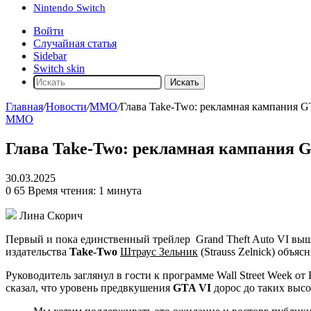
Nintendo Switch
Войти
Случайная статья
Sidebar
Switch skin
Искать
Главная
/
Новости
/
ММО
/
Глава Take-Two: рекламная кампания G
ММО
Глава Take-Two: рекламная кампания G
30.03.2025
0
65
Время чтения: 1 минута
Лина Скорич
Первый и пока единственный трейлер
Grand Theft Auto VI
выше
издательства
Take-Two
Штраус Зельник
(Strauss Zelnick) объясн
Руководитель заглянул в гости к программе Wall Street Week о
сказал, что уровень предвкушения
GTA VI
дорос до таких высот