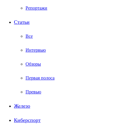
Репортажи
Статьи
Все
Интервью
Обзоры
Первая полоса
Превью
Железо
Киберспорт