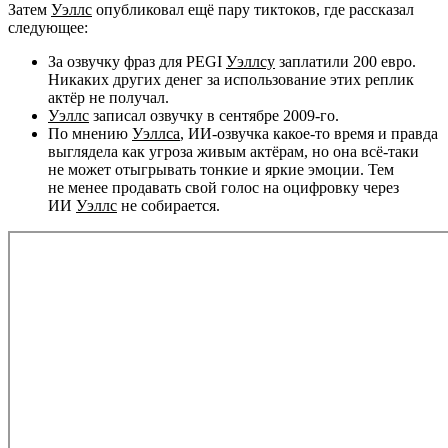
Затем
Уэллс
опубликовал ещё пару тиктоков, где рассказал
следующее:
За озвучку фраз для PEGI
Уэллсу
заплатили 200 евро.
Никаких других денег за использование этих реплик
актёр не получал.
Уэллс
записал озвучку в сентябре 2009-го.
По мнению
Уэллса
, ИИ-озвучка какое-то время и правда
выглядела как угроза живым актёрам, но она всё-таки
не может отыгрывать тонкие и яркие эмоции. Тем
не менее продавать свой голос на оцифровку через
ИИ
Уэллс
не собирается.