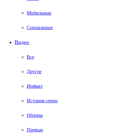
Мобильные
Социальные
Видео
Все
Другое
Инфакт
История серии
Обзоры
Превью