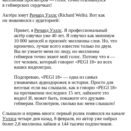
в геймерских сердечках!
Актёра зовут
Ричард Уэллс
(Richard Wells). Вот как
он знакомился с аудиторией:
Привет, я
Ричард Уэллс
. Я профессиональный
актёр озвучки уже 40 лет. Я озвучил как минимум
10 000 записей и произнёс миллионы слов. Но, что
иронично, лучше всего известен только по двум.
Вы не узнаете меня по лицу, но миллионы
геймеров точно знают мой голос. Потому что я —
тот человек, который говорит «PEGI 18» во всех
ваших видеоиграх.
Подозреваю, «PEGI 18» — одна из самых
узнаваемых аудиодорожек в истории. Просто для
веселья: если вы слышали, как я говорю «PEGI 18»
на протяжении последних 15 лет, лайкните это
видео! И, может быть, покажите его друзьям-
геймерам. Посмотрим, сколько вас меня слышало!
Слышало и впрямь много: первый ролик появился на канале
Уэллса
четыре дня назад, 8 февраля, но автор уже набрал
более 2,8 миллиона лайков и 144 тысячи подписчиков.