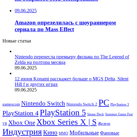
09.06.2025
Amazon определилась с шоураннером
сериала по Mass Effect
Новые статьи
Nintendo перенесла премьеру фильма по The Legend of
Zelda на полтора месяца
09.06.2025
12 июня Konami расскажет больше о MGS Delta, Silent
Hill f и других играх
09.06.2025
PC
Nintendo Switch
Nintendo Switch 2
gamescom
PlayStation 3
PlayStation 5
PlayStation 4
Steam Deck
Summer Game Fest
Xbox Series X | S
Xbox One
Железо
VR
Индустрия
Кино
Мобильные
Фановые
ММО