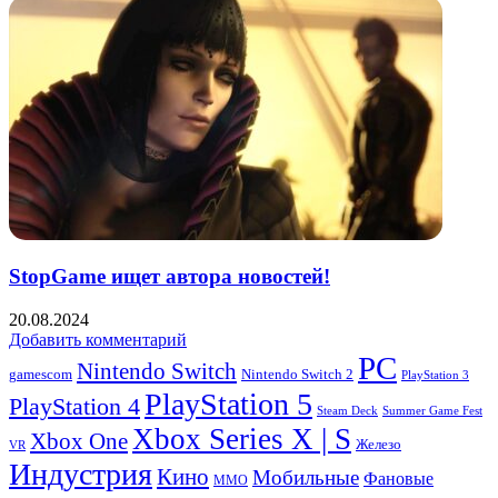
StopGame ищет автора новостей!
20.08.2024
Добавить комментарий
PC
Nintendo Switch
Nintendo Switch 2
gamescom
PlayStation 3
PlayStation 5
PlayStation 4
Steam Deck
Summer Game Fest
Xbox Series X | S
Xbox One
Железо
VR
Индустрия
Кино
Мобильные
Фановые
ММО