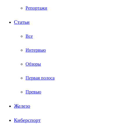
Репортажи
Статьи
Все
Интервью
Обзоры
Первая полоса
Превью
Железо
Киберспорт