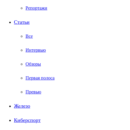
Репортажи
Статьи
Все
Интервью
Обзоры
Первая полоса
Превью
Железо
Киберспорт