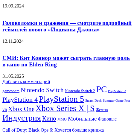
19.09.2024
Головоломки и сражения — смотрите подробный
геймплей нового «Индианы Джонса»
12.11.2024
СМИ: Кит Коннор может сыграть главную роль
в кино по Elden Ring
31.05.2025
Добавить комментарий
PC
Nintendo Switch
Nintendo Switch 2
gamescom
PlayStation 3
PlayStation 5
PlayStation 4
Steam Deck
Summer Game Fest
Xbox Series X | S
Xbox One
Железо
VR
Индустрия
Кино
Мобильные
Фановые
ММО
Call of Duty: Black Ops 6: Хочется больше кринжа