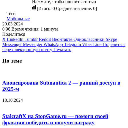
Нажмите, чтобы оценить статью
[Итого:
0
Среднее значение:
0
]
Теги
Мобильные
20.03.2024
0
96
Время чтения: 1 минута
Поделиться
X
LinkedIn
Tumblr
Reddit
Вконтакте
Одноклассники
Skype
Messenger
Messenger
WhatsApp
Telegram
Viber
Line
Поделиться
через электронную почту
Печатать
По теме
Анонсирована Subnautica 2 — ранний доступ в
2025-м
18.10.2024
StalсraftX на StopGame.ru — помоги своей
фракции победить и получи награду