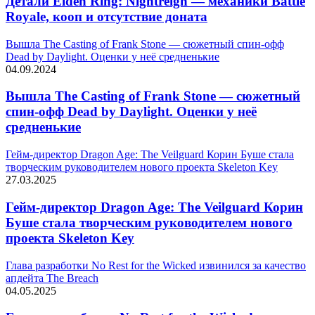
Детали Elden Ring: Nightreign — механики Battle
Royale, кооп и отсутствие доната
Вышла The Casting of Frank Stone — сюжетный спин-офф
Dead by Daylight. Оценки у неё средненькие
04.09.2024
Вышла The Casting of Frank Stone — сюжетный
спин-офф Dead by Daylight. Оценки у неё
средненькие
Гейм-директор Dragon Age: The Veilguard Корин Буше стала
творческим руководителем нового проекта Skeleton Key
27.03.2025
Гейм-директор Dragon Age: The Veilguard Корин
Буше стала творческим руководителем нового
проекта Skeleton Key
Глава разработки No Rest for the Wicked извинился за качество
апдейта The Breach
04.05.2025