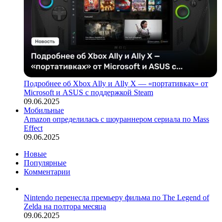
Подробнее об Xbox Ally и Ally X — «портативках» от
Microsoft и ASUS с поддержкой Steam
09.06.2025
Мобильные
Amazon определилась с шоураннером сериала по Mass
Effect
09.06.2025
Новые
Популярные
Комментарии
Nintendo перенесла премьеру фильма по The Legend of
Zelda на полтора месяца
09.06.2025