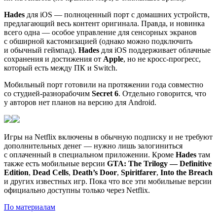
Hades
для iOS — полноценный порт с домашних устройств,
предлагающий весь контент оригинала. Правда, и новинка
всего одна — особое управление для сенсорных экранов
с обширной кастомизацией (однако можно подключить
и обычный геймпад).
Hades
для iOS поддерживает облачные
сохранения и достижения от
Apple
, но не кросс-прогресс,
который есть между ПК и Switch.
Мобильный порт готовили на протяжении года совместно
со студией-разнорабочим
Secret 6
. Отдельно говорится, что
у авторов нет планов на версию для Android.
Игры на Netflix включены в обычную подписку и не требуют
дополнительных денег — нужно лишь залогиниться
с оплаченный в специальном приложении. Кроме
Hades
там
также есть мобильные версии
GTA: The Trilogу — Definitive
Edition
,
Dead Cells
,
Death’s Door
,
Spiritfarer
,
Into the Breach
и других известных игр. Пока что все эти мобильные версии
официально доступны только через Netflix.
По материалам