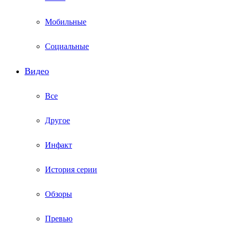
Мобильные
Социальные
Видео
Все
Другое
Инфакт
История серии
Обзоры
Превью