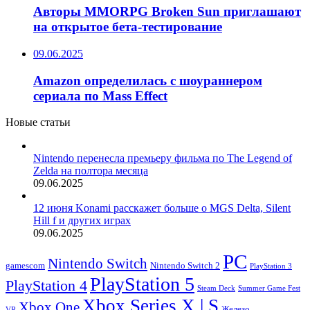
Авторы MMORPG Broken Sun приглашают
на открытое бета-тестирование
09.06.2025
Amazon определилась с шоураннером
сериала по Mass Effect
Новые статьи
Nintendo перенесла премьеру фильма по The Legend of
Zelda на полтора месяца
09.06.2025
12 июня Konami расскажет больше о MGS Delta, Silent
Hill f и других играх
09.06.2025
PC
Nintendo Switch
Nintendo Switch 2
gamescom
PlayStation 3
PlayStation 5
PlayStation 4
Steam Deck
Summer Game Fest
Xbox Series X | S
Xbox One
Железо
VR