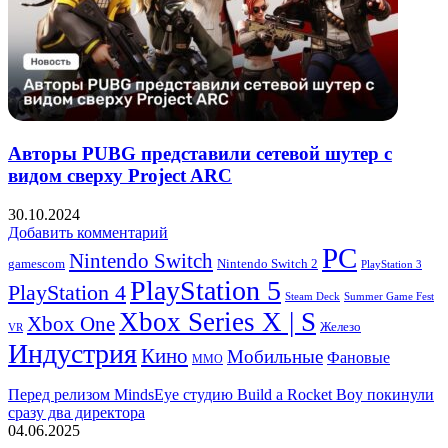
Авторы PUBG представили сетевой шутер с
видом сверху Project ARC
30.10.2024
Добавить комментарий
PC
Nintendo Switch
Nintendo Switch 2
gamescom
PlayStation 3
PlayStation 5
PlayStation 4
Steam Deck
Summer Game Fest
Xbox Series X | S
Xbox One
Железо
VR
Индустрия
Кино
Мобильные
Фановые
ММО
Перед релизом MindsEye студию Build a Rocket Boy покинули
сразу два директора
04.06.2025