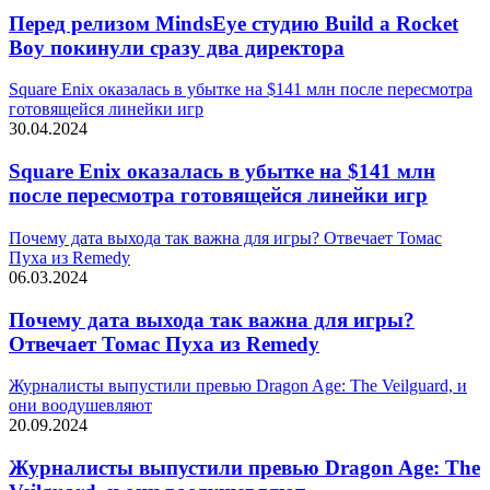
Перед релизом MindsEye студию Build a Rocket
Boy покинули сразу два директора
Square Enix оказалась в убытке на $141 млн после пересмотра
готовящейся линейки игр
30.04.2024
Square Enix оказалась в убытке на $141 млн
после пересмотра готовящейся линейки игр
Почему дата выхода так важна для игры? Отвечает Томас
Пуха из Remedy
06.03.2024
Почему дата выхода так важна для игры?
Отвечает Томас Пуха из Remedy
Журналисты выпустили превью Dragon Age: The Veilguard, и
они воодушевляют
20.09.2024
Журналисты выпустили превью Dragon Age: The