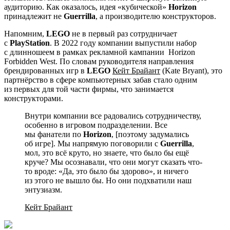
аудиторию. Как оказалось, идея «кубической»
Horizon
принадлежит не
Guerrilla
, а производителю конструкторов.
Напомним,
LEGO
не в первый раз сотрудничает
с
PlayStation
. В 2022 году компании выпустили набор
с длинношеем в рамках рекламной кампании
Horizon
Forbidden West
. По словам руководителя направления
брендированных игр в
LEGO
Кейт Брайант
(Kate Bryant), это
партнёрство в сфере компьютерных забав стало одним
из первых для той части фирмы, что занимается
конструкторами.
Внутри компании все радовались сотрудничеству,
особенно в игровом подразделении. Все
мы фанатели по
Horizon
, [поэтому задумались
об игре]. Мы напрямую поговорили с
Guerrilla
,
мол, это всё круто, но знаете, что было бы ещё
круче? Мы осознавали, что они могут сказать что-
то вроде: «Да, это было бы здорово», и ничего
из этого не вышло бы. Но они подхватили наш
энтузиазм.
Кейт Брайант