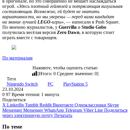
в оригинале, но это совершенно не мешает наслаждаться
игрой.
«Здесь плотный геймплей и потрясающая визуальная
составляющая. Возможно, ей будет не хватать
вариативности, но мы уверены — перед нами кандидат
на звание лучшей
LEGO
-игры»,
— написали в Push Square.
По мнению журналистов, у
Guerrilla
и
Studio Gobo
получилась весёлая версия
Zero Dawn
, в которую стоит
играть вместе с товарищем.
По материалам
Нажмите, чтобы оценить статью
[Итого:
0
Среднее значение:
0
]
Теги
Nintendo Switch
PC
PlayStation 5
23.10.2024
0
97
Время чтения: 1 минута
Поделиться
X
LinkedIn
Tumblr
Reddit
Вконтакте
Одноклассники
Skype
Messenger
Messenger
WhatsApp
Telegram
Viber
Line
Поделиться
через электронную почту
Печатать
По теме