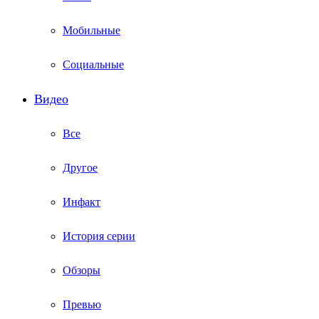
Мобильные
Социальные
Видео
Все
Другое
Инфакт
История серии
Обзоры
Превью