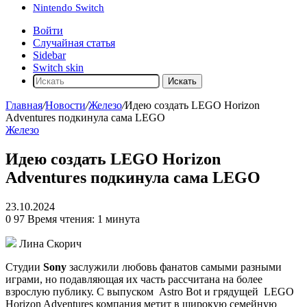
Nintendo Switch
Войти
Случайная статья
Sidebar
Switch skin
Искать
Главная
/
Новости
/
Железо
/
Идею создать LEGO Horizon
Adventures подкинула сама LEGO
Железо
Идею создать LEGO Horizon
Adventures подкинула сама LEGO
23.10.2024
0
97
Время чтения: 1 минута
Лина Скорич
Студии
Sony
заслужили любовь фанатов самыми разными
играми, но подавляющая их часть рассчитана на более
взрослую публику. С выпуском
Astro Bot
и грядущей
LEGO
Horizon Adventures
компания метит в широкую семейную