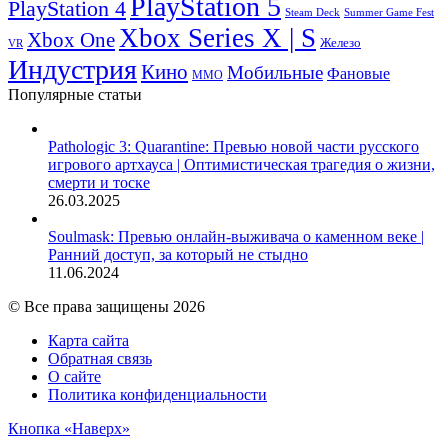
PlayStation 5
PlayStation 4
Steam Deck
Summer Game Fest
Xbox Series X | S
Xbox One
Железо
VR
Индустрия
Кино
Мобильные
Фановые
ММО
Популярные статьи
Pathologic 3: Quarantine: Превью новой части русского
игрового артхауса | Оптимистическая трагедия о жизни,
смерти и тоске
26.03.2025
Soulmask: Превью онлайн-выживача о каменном веке |
Ранний доступ, за который не стыдно
11.06.2024
© Все права защищены 2026
Карта сайта
Обратная связь
О сайте
Политика конфиденциальности
Кнопка «Наверх»