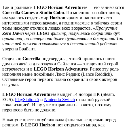
Так и родилась
LEGO Horizon Adventures
— ею занимаются
Guerrilla Games
и
Studio Gobo
. По мнению разработчиков,
им удалось создать мир
Horizon
ярким
и наполнить его
интересными персонажами, а поднимаемые в тайтлах серии
темы находят отклик в людях всех возрастов.
«Пропустив
Zero Dawn
через
LEGO
-фильтр, получилось сохранить дух
оригинала, но теперь она более дурашливая и доступная. Так
что с ней может ознакомиться и десятилетний ребёнок»,
—
уверена
Брайант
.
Отдельно
Guerrilla
подтвердила, что ей пришлось нанять
другого актёра для озвучки Сайленса — загадочный герой
встречается и в
LEGO Horizon Adventures
. Ранее эту роль
исполнял ныне покойный
Лэнс Реддик
(Lance Reddick).
Остальные герои первого плана сохранили своих актёров
озвучки.
LEGO Horizon Adventures
выйдет 14 ноября ПК (Steam,
EGS),
PlayStation 5
и
Nintendo Switch
с полной русской
локализацией. Игру уже отправили на золото, поэтому
переносов быть не должно.
Накануне пресса опубликовала финальные превью перед
релизом. В
LEGO Horizon
нет открытого мира, как