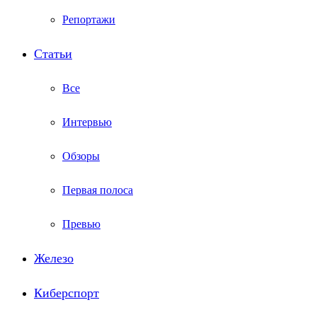
Репортажи
Статьи
Все
Интервью
Обзоры
Первая полоса
Превью
Железо
Киберспорт