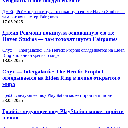
Veilguard, и они воодушевляют
Джейд Реймонд покинула основанную ею же Haven Studios —
там готовят шутер Fairgames
17.05.2025
Джейд Реймонд покинула основанную ею же
Haven Studios — там готовят шутер Fairgames
Слух — Intergalactic: The Heretic Prophet оглядывается на Elden
Ring в плане открытого мира
18.03.2025
Слух — Intergalactic: The Heretic Prophet
оглядывается на Elden Ring в плане открытого
мира
Грабб: следующее шоу PlayStation может пройти в июне
23.05.2025
Грабб: следующее шоу PlayStation может пройти
в июне