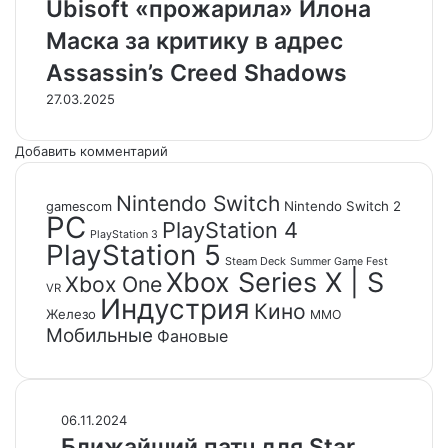
Ubisoft «прожарила» Илона
ч
т
Маска за критику в адрес
у
Assassin’s Creed Shadows
27.03.2025
Добавить комментарий
Nintendo Switch
Nintendo Switch 2
gamescom
PC
PlayStation 4
PlayStation 3
PlayStation 5
Steam Deck
Summer Game Fest
Xbox Series X | S
Xbox One
VR
Индустрия
Кино
Железо
ММО
Мобильные
Фановые
Б
06.11.2024
л
Ближайший патч для Star