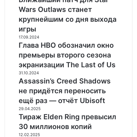
и
Wars Outlaws станет
ж
а
крупнейшим со дня выхода
й
игры
ш
и
Г
17.09.2024
й
л
Глава HBO обозначил окно
п
а
премьеры второго сезона
а
в
т
а
экранизации The Last of Us
ч
H
A
31.10.2024
д
B
s
Assassin’s Creed Shadows
л
O
s
я
о
не придётся переносить
a
S
б
s
ещё раз — отчёт Ubisoft
t
о
s
a
з
Т
29.04.2025
i
r
н
и
Тираж Elden Ring превысил
n
W
а
р
’
30 миллионов копий
a
ч
а
s
r
и
ж
А
12.02.2025