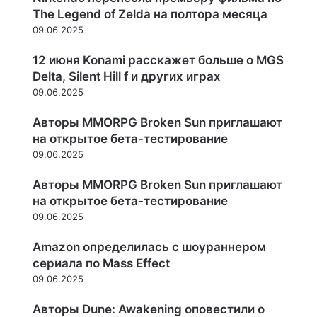
а
н
t
г
The Legend of Zelda на полтора месяца
р
у
i
о
09.06.2025
о
е
o
в
м
n
12 июня Konami расскажет больше о MGS
а
о
V
Delta, Silent Hill f и других играх
т
е
I
09.06.2025
е
с
I
л
т
—
Авторы MMORPG Broken Sun приглашают
ь
о
р
на открытое бета-тестирование
н
л
е
ы
09.06.2025
к
л
й
н
и
в
Авторы MMORPG Broken Sun приглашают
о
з
и
на открытое бета-тестирование
в
н
з
е
09.06.2025
а
у
н
м
а
и
Amazon определилась с шоураннером
е
л
е
ч
сериала по Mass Effect
ь
с
е
09.06.2025
н
р
н
ы
е
н
Авторы Dune: Awakening оповестили о
й