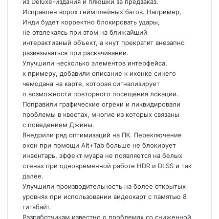
из Deluxe-издания и плюшки за предзаказ.
Исправлен ворох геймплейных багов. Например,
Инди будет корректно блокировать удары,
не отвлекаясь при этом на ближайший
интерактивный объект, а кнут прекратит внезапно
развязываться при раскачивании.
Улучшили несколько элементов интерфейса,
к примеру, добавили описание к иконке синего
чемодана на карте, которая сигнализирует
о возможности повторного посещения локации.
Поправили графические огрехи и ликвидировали
проблемы в квестах, многие из которых связаны
с поведением Джины.
Внедрили ряд оптимизаций на ПК. Переключение
окон при помощи Alt+Tab больше не блокирует
инвентарь, эффект муара не появляется на белых
стенах при одновременной работе HDR и DLSS и так
далее.
Улучшили производительность на более открытых
уровнях при использовании видеокарт с памятью 8
гигабайт.
Разработчикам известно о проблемах со сниженной