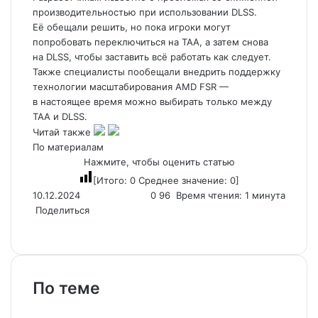
производительностью при использовании DLSS.
Её обещали решить, но пока игроки могут
попробовать переключиться на TAA, а затем снова
на DLSS, чтобы заставить всё работать как следует.
Также специалисты пообещали внедрить поддержку
технологии масштабирования AMD FSR —
в настоящее время можно выбирать только между
TAA и DLSS.
Читай также
По материалам
Нажмите, чтобы оценить статью
[Итого:
0
Среднее значение:
0
]
10.12.2024
0
96
Время чтения: 1 минута
Поделиться
X
L
T
R
В
О
S
M
M
W
T
V
L
П
П
i
u
e
к
д
k
e
e
h
e
i
i
о
е
n
m
d
о
н
y
s
s
a
l
b
n
д
ч
k
b
d
н
о
p
s
s
t
e
e
e
е
а
По теме
e
l
i
т
к
e
e
e
s
g
r
л
т
d
r
t
а
л
n
n
A
r
и
а
I
к
а
g
g
p
a
т
т