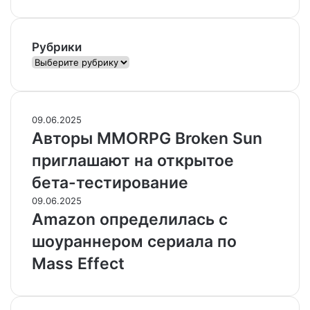
и
г
р
Рубрики
ы
Рубрики
09.06.2025
Авторы MMORPG Broken Sun
приглашают на открытое
бета-тестирование
09.06.2025
Amazon определилась с
шоураннером сериала по
Mass Effect