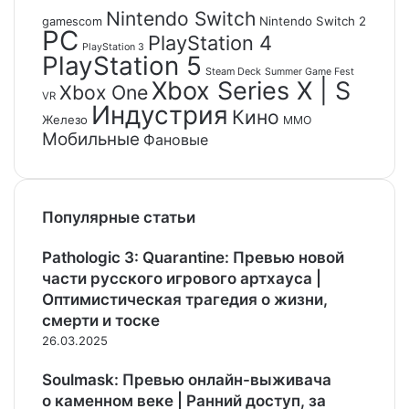
Nintendo Switch
Nintendo Switch 2
gamescom
PC
PlayStation 4
PlayStation 3
PlayStation 5
Steam Deck
Summer Game Fest
Xbox Series X | S
Xbox One
VR
Индустрия
Кино
Железо
ММО
Мобильные
Фановые
Популярные статьи
Pathologic 3: Quarantine: Превью новой
части русского игрового артхауса |
Оптимистическая трагедия о жизни,
смерти и тоске
26.03.2025
Soulmask: Превью онлайн-выживача
о каменном веке | Ранний доступ, за