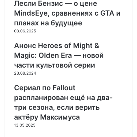
Лесли Бензис — о цене
n
т
с
e
e
p
m
ь
ь
MindsEye, сравнениях с GTA и
е
с
r
r
с
н
я
планах на будущее
и
ч
к
е
03.06.2025
и
р
е
Анонс Heroes of Might &
з
Magic: Olden Era — новой
э
л
части культовой серии
е
23.08.2024
к
т
Сериал по Fallout
р
о
распланирован ещё на два-
н
три сезона, если верить
н
у
актёру Максимуса
ю
13.05.2025
п
о