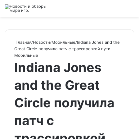
Войти
Switch ski
Искат
М
Главная
/
Новости
/
Мобильные
/
Indiana Jones and the
Great Circle получила патч c трассировкой пути
Мобильные
Indiana Jones
and the Great
Circle получила
патч c
трассировкой