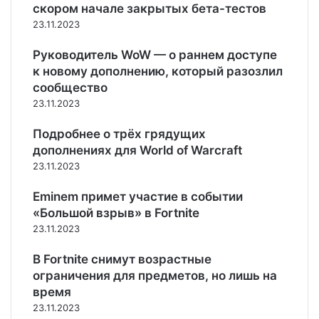
а
а
скором начале закрытых бета-тестов
р
л
э
23.11.2023
о
ь
т
м
н
у
Руководитель WoW — о раннем доступе
а
о
в
к новому дополнению, который разозлил
н
с
е
сообщество
с
т
с
23.11.2023
э
ь
н
л
ю
у
Подробнее о трёх грядущих
е
дополнениях для World of Warcraft
м
е
23.11.2023
н
т
Eminem примет участие в событии
а
«Большой взрыв» в Fortnite
м
23.11.2023
и
р
В Fortnite снимут возрастные
и
ограничения для предметов, но лишь на
т
время
м
23.11.2023
-