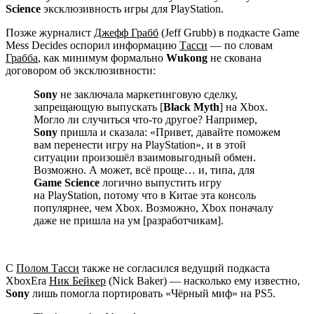
Science
эксклюзивность игры для PlayStation.
Позже журналист
Джефф Грабб
(Jeff Grubb) в подкасте Game
Mess Decides оспорил информацию
Тасси
— по словам
Грабба
, как минимум формально
Wukong
не скована
договором об эксклюзивности:
Sony
не заключала маркетинговую сделку,
запрещающую выпускать [
Black Myth
] на Xbox.
Могло ли случиться что-то другое? Например,
Sony
пришла и сказала: «Привет, давайте поможем
вам перенести игру на PlayStation», и в этой
ситуации произошёл взаимовыгодный обмен.
Возможно. А может, всё проще… и, типа, для
Game Science
логично выпустить игру
на PlayStation, потому что в Китае эта консоль
популярнее, чем Xbox. Возможно, Xbox поначалу
даже не пришла на ум [разработчикам].
С
Полом Тасси
также не согласился ведущий подкаста
XboxEra
Ник Бейкер
(Nick Baker) — насколько ему известно,
Sony
лишь помогла портировать «Чёрный миф» на PS5.