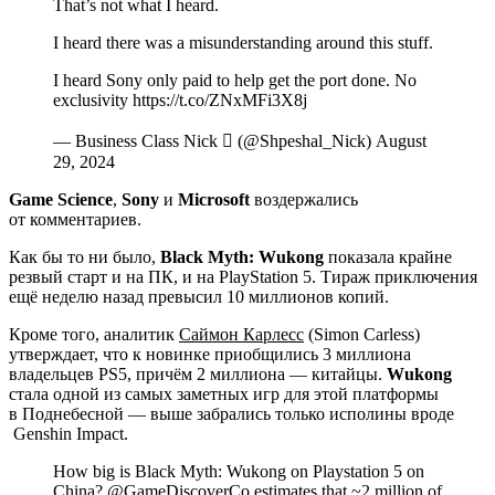
That’s not what I heard.
I heard there was a misunderstanding around this stuff.
I heard Sony only paid to help get the port done. No
exclusivity https://t.co/ZNxMFi3X8j
— Business Class Nick  (@Shpeshal_Nick) August
29, 2024
Game Science
,
Sony
и
Microsoft
воздержались
от комментариев.
Как бы то ни было,
Black Myth: Wukong
показала крайне
резвый старт и на ПК, и на PlayStation 5. Тираж приключения
ещё неделю назад превысил 10 миллионов копий.
Кроме того, аналитик
Саймон Карлесс
(Simon Carless)
утверждает, что к новинке приобщились 3 миллиона
владельцев PS5, причём 2 миллиона — китайцы.
Wukong
стала одной из самых заметных игр для этой платформы
в Поднебесной — выше забрались только исполины вроде
Genshin Impact
.
How big is Black Myth: Wukong on Playstation 5 on
China? @GameDiscoverCo estimates that ~2 million of