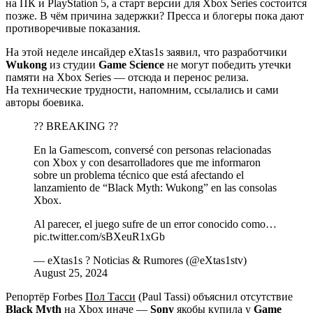
на ПК и PlayStation 5, а старт версии для Xbox Series состоится
позже. В чём причина задержки? Пресса и блогеры пока дают
противоречивые показания.
На этой неделе инсайдер eXtas1s заявил, что разработчики
Wukong
из студии
Game Science
не могут победить утечки
памяти на Xbox Series — отсюда и перенос релиза.
На технические трудности, напомним, ссылались и сами
авторы боевика.
?? BREAKING ??
En la Gamescom, conversé con personas relacionadas
con Xbox y con desarrolladores que me informaron
sobre un problema técnico que está afectando el
lanzamiento de “Black Myth: Wukong” en las consolas
Xbox.
Al parecer, el juego sufre de un error conocido como…
pic.twitter.com/sBXeuR1xGb
— eXtas1s ? Noticias & Rumores (@eXtas1stv)
August 25, 2024
Репортёр Forbes
Пол Тасси
(Paul Tassi) объяснил отсутствие
Black Myth
на Xbox иначе —
Sony
якобы купила у
Game