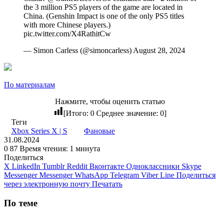
the 3 million PS5 players of the game are located in
China. (Genshin Impact is one of the only PS5 titles
with more Chinese players.)
pic.twitter.com/X4RathitCw
— Simon Carless (@simoncarless) August 28, 2024
По материалам
Нажмите, чтобы оценить статью
[Итого:
0
Среднее значение:
0
]
Теги
Xbox Series X | S
Фановые
31.08.2024
0
87
Время чтения: 1 минута
Поделиться
X
LinkedIn
Tumblr
Reddit
Вконтакте
Одноклассники
Skype
Messenger
Messenger
WhatsApp
Telegram
Viber
Line
Поделиться
через электронную почту
Печатать
По теме