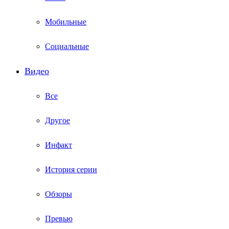
Мобильные
Социальные
Видео
Все
Другое
Инфакт
История серии
Обзоры
Превью