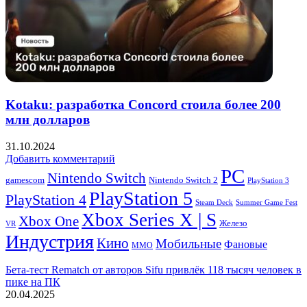
Kotaku: разработка Concord стоила более 200
млн долларов
31.10.2024
Добавить комментарий
PC
Nintendo Switch
Nintendo Switch 2
gamescom
PlayStation 3
PlayStation 5
PlayStation 4
Steam Deck
Summer Game Fest
Xbox Series X | S
Xbox One
Железо
VR
Индустрия
Кино
Мобильные
Фановые
ММО
Бета-тест Rematch от авторов Sifu привлёк 118 тысяч человек в
пике на ПК
20.04.2025