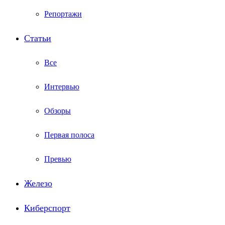
Репортажи
Статьи
Все
Интервью
Обзоры
Первая полоса
Превью
Железо
Киберспорт