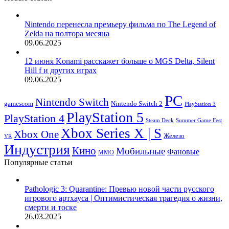
Nintendo перенесла премьеру фильма по The Legend of
Zelda на полтора месяца
09.06.2025
12 июня Konami расскажет больше о MGS Delta, Silent
Hill f и других играх
09.06.2025
PC
Nintendo Switch
Nintendo Switch 2
gamescom
PlayStation 3
PlayStation 5
PlayStation 4
Steam Deck
Summer Game Fest
Xbox Series X | S
Xbox One
Железо
VR
Индустрия
Кино
Мобильные
Фановые
ММО
Популярные статьи
Pathologic 3: Quarantine: Превью новой части русского
игрового артхауса | Оптимистическая трагедия о жизни,
смерти и тоске
26.03.2025