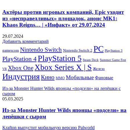
Актёры против игровых компаний, Epic уходит
из «несправедливых» площадок, анонс MK1:
Khaos Reigns… | «Инфакт» от 29.07.2024
29.07.2024
Добавить комментарий
PC
Nintendo Switch
Nintendo Switch 2
gamescom
PlayStation 3
PlayStation 5
PlayStation 4
Steam Deck
Summer Game Fest
Xbox Series X | S
Xbox One
Железо
VR
Индустрия
Кино
Мобильные
Фановые
ММО
Из-за Monster Hunter Wilds японцы «подсели» на лепёшки с
сыром
05.03.2025
Из-за Monster Hunter Wilds японцы «подсели» на
лепёшки с сыром
Krafton выпустит мобильную версию Palworld