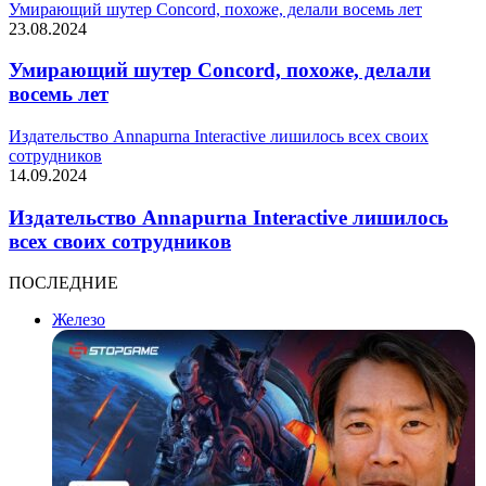
Умирающий шутер Concord, похоже, делали восемь лет
23.08.2024
Умирающий шутер Concord, похоже, делали
восемь лет
Издательство Annapurna Interactive лишилось всех своих
сотрудников
14.09.2024
Издательство Annapurna Interactive лишилось
всех своих сотрудников
ПОСЛЕДНИЕ
Железо