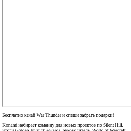
Бесплатно качай War Thunder и спеши забрать подарки!
Konami набирает команду для новых проектов по Silent Hill,
итоги Golden Joystick Awards, руководитель
World of Warcraft