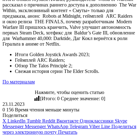
рассказал о причинах раннего доступа к дополнению
The War
Within
, эксклюзивный контент «
Смуты
» только для
предзаказа, анонс
Robots at Midnight
, геймплей
ARC Raiders
и окно релиза
THE FINALS
, почему разработчикам
Modern
Warfare III
пришлось кранчить, Valve улучшит автономность
первых Steam Deck, хотфикс для
Baldur’s Gate III
, обновление
для
Warhammer 40,000: Darktide
, Даг Кокл вернётся к роли
Геральта в аниме от Netflix.
Итоги Golden Joystick Awards 2023;
Геймплей ARC Raiders;
Обзор The Talos Principle 2;
Свежая история серии The Elder Scrolls.
По материалам
Нажмите, чтобы оценить статью
[Итого:
0
Среднее значение:
0
]
23.11.2023
0
156
Время чтения меньше минуты
Поделиться
X
LinkedIn
Tumblr
Reddit
Вконтакте
Одноклассники
Skype
Messenger
Messenger
WhatsApp
Telegram
Viber
Line
Поделиться
через электронную почту
Печатать