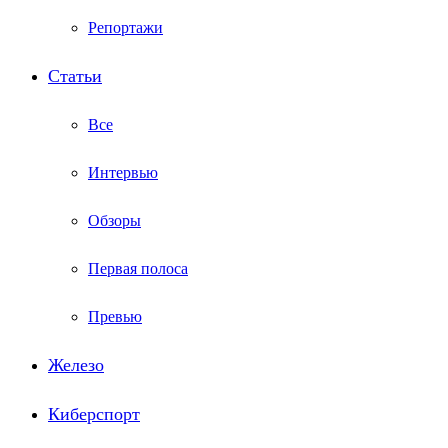
Репортажи
Статьи
Все
Интервью
Обзоры
Первая полоса
Превью
Железо
Киберспорт