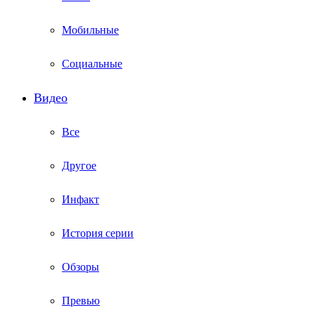
Мобильные
Социальные
Видео
Все
Другое
Инфакт
История серии
Обзоры
Превью