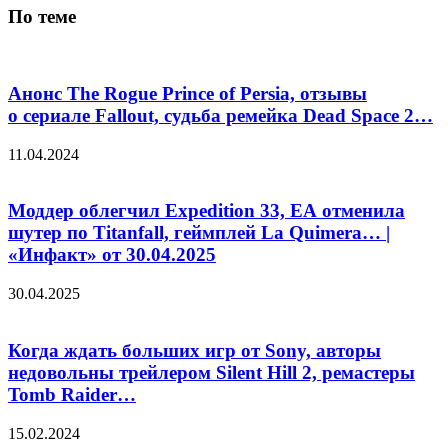
По теме
Анонс The Rogue Prince of Persia, отзывы
о сериале Fallout, судьба ремейка Dead Space 2…
11.04.2024
Моддер облегчил Expedition 33, EA отменила
шутер по Titanfall, геймплей La Quimera… |
«Инфакт» от 30.04.2025
30.04.2025
Когда ждать больших игр от Sony, авторы
недовольны трейлером Silent Hill 2, ремастеры
Tomb Raider…
15.02.2024