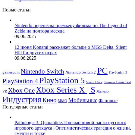
Новые статьи
Nintendo перенесла премьеру фильма по The Legend of
Zelda на полтора месяца
09.06.2025
12 июня Konami расскажет больше о MGS Delta, Silent
Hill f и других играх
09.06.2025
PC
Nintendo Switch
Nintendo Switch 2
gamescom
PlayStation 3
PlayStation 5
PlayStation 4
Steam Deck
Summer Game Fest
Xbox Series X | S
Xbox One
Железо
VR
Индустрия
Кино
Мобильные
Фановые
ММО
Популярные статьи
Pathologic 3: Quarantine: Превью новой части русского
игрового артхауса | Оптимистическая трагедия о жизни,
смерти и тоске