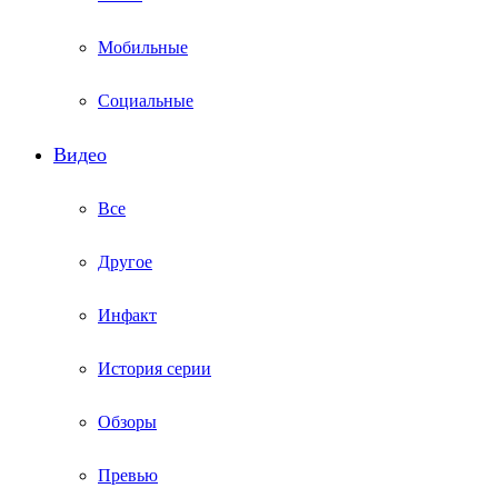
Мобильные
Социальные
Видео
Все
Другое
Инфакт
История серии
Обзоры
Превью