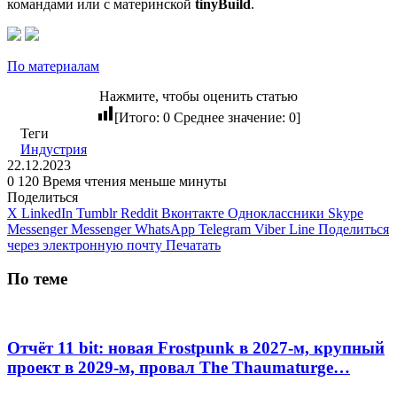
командами или с материнской
tinyBuild
.
По материалам
Нажмите, чтобы оценить статью
[Итого:
0
Среднее значение:
0
]
Теги
Индустрия
22.12.2023
0
120
Время чтения меньше минуты
Поделиться
X
LinkedIn
Tumblr
Reddit
Вконтакте
Одноклассники
Skype
Messenger
Messenger
WhatsApp
Telegram
Viber
Line
Поделиться
через электронную почту
Печатать
По теме
Отчёт 11 bit: новая Frostpunk в 2027-м, крупный
проект в 2029-м, провал The Thaumaturge…