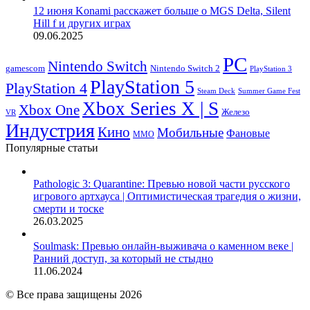
12 июня Konami расскажет больше о MGS Delta, Silent
Hill f и других играх
09.06.2025
PC
Nintendo Switch
Nintendo Switch 2
gamescom
PlayStation 3
PlayStation 5
PlayStation 4
Steam Deck
Summer Game Fest
Xbox Series X | S
Xbox One
Железо
VR
Индустрия
Кино
Мобильные
Фановые
ММО
Популярные статьи
Pathologic 3: Quarantine: Превью новой части русского
игрового артхауса | Оптимистическая трагедия о жизни,
смерти и тоске
26.03.2025
Soulmask: Превью онлайн-выживача о каменном веке |
Ранний доступ, за который не стыдно
11.06.2024
© Все права защищены 2026