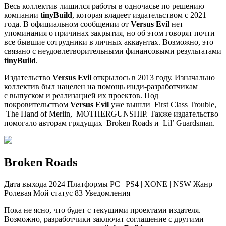
Весь коллектив лишился работы в одночасье по решению
компании
tinyBuild
, которая владеет издательством с 2021
года. В официальном сообщении от
Versus Evil
нет
упоминания о причинах закрытия, но об этом говорят почти
все бывшие сотрудники в личных аккаунтах. Возможно, это
связано с неудовлетворительными финансовыми результатами
tinyBuild
.
Издательство
Versus Evil
открылось в 2013 году. Изначально
коллектив был нацелен на помощь инди-разработчикам
с выпуском и реализацией их проектов. Под
покровительством
Versus Evil
уже вышли
First Class Trouble
,
The Hand of Merlin
,
MOTHERGUNSHIP
. Также издательство
помогало авторам грядущих
Broken Roads
и
Lil’ Guardsman
.
Broken Roads
Дата выхода 2024 Платформы PC
|
PS4
|
XONE
|
NSW Жанр
Ролевая
Мой статус
83
Уведомления
Пока не ясно, что будет с текущими проектами издателя.
Возможно, разработчики заключат соглашение с другими