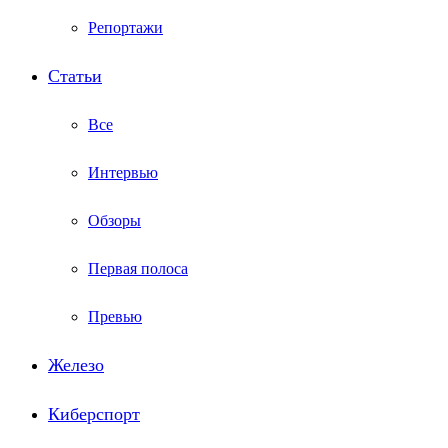
Репортажи
Статьи
Все
Интервью
Обзоры
Первая полоса
Превью
Железо
Киберспорт