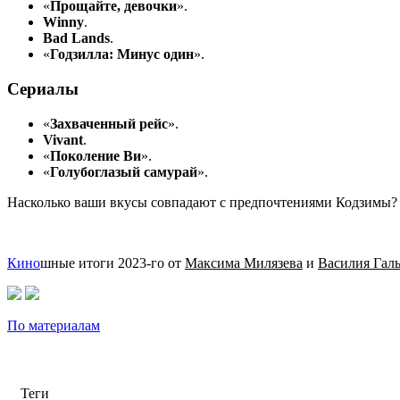
«
Прощайте, девочки
».
Winny
.
Bad Lands
.
«
Годзилла: Минус один
».
Сериалы
«
Захваченный рейс
».
Vivant
.
«
Поколение Ви
».
«
Голубоглазый самурай
».
Насколько ваши вкусы совпадают с предпочтениями Кодзимы?
Кино
шные итоги 2023-го от
Максима Милязева
и
Василия Гал
По материалам
Теги