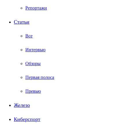
Репортажи
Статьи
Все
Интервью
Обзоры
Первая полоса
Превью
Железо
Киберспорт