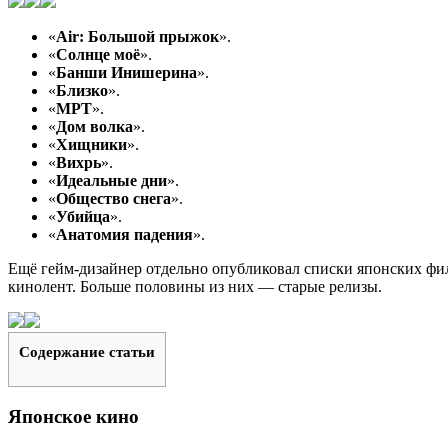
«
Air: Большой прыжок
».
«
Солнце моё
».
«
Банши Инишерина
».
«
Близко
».
«
МРТ
».
«
Дом волка
».
«
Хищники
».
«
Вихрь
».
«
Идеальные дни
».
«
Общество снега
».
«
Убийца
».
«
Анатомия падения
».
Ещё гейм-дизайнер отдельно опубликовал списки японских фил
кинолент. Больше половины из них — старые релизы.
Содержание статьи
Японское кино