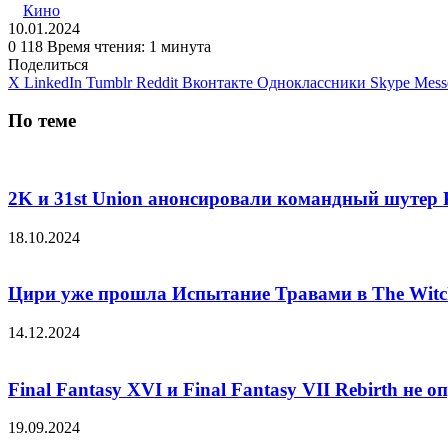
Кино
10.01.2024
0
118
Время чтения: 1 минута
Поделиться
X
LinkedIn
Tumblr
Reddit
Вконтакте
Одноклассники
Skype
Mess
По теме
2K и 31st Union анонсировали командный шутер 
18.10.2024
Цири уже прошла Испытание Травами в The Witch
14.12.2024
Final Fantasy XVI и Final Fantasy VII Rebirth не 
19.09.2024