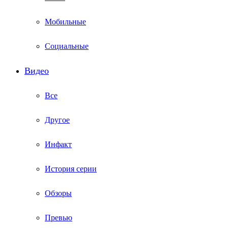
Мобильные
Социальные
Видео
Все
Другое
Инфакт
История серии
Обзоры
Превью